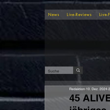
News
Live-Reviews
Live-
Redaktion
10. Dez. 2024
2
45 ALIV