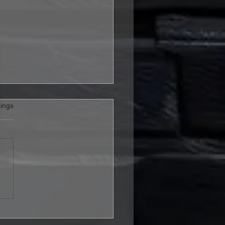
rtet.
ings
is & Sylvester – „It's A
To Be Alive“ Review:
 Hoffnung mehr ist als
schönes Wort