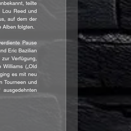
bekannt, teilte 
, Lou Reed und 
s, auf dem der 
 Alben folgten.
erdiente Pause 
d Eric Bazilian 
 zur Verfügung, 
Williams („Old 
ging es mit neu 
n Tourneen und 
 ausgedehnten 