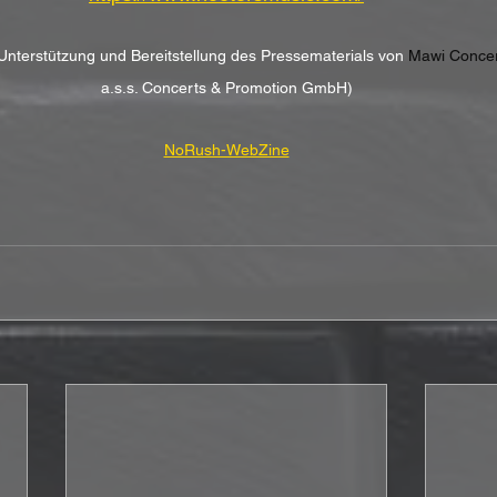
 Unterstützung und Bereitstellung des Pressematerials von 
Mawi Conce
a.s.s. Concerts & Promotion GmbH)
NoRush-WebZine