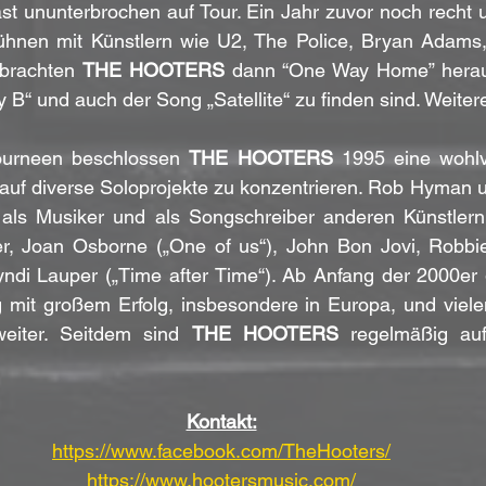
t ununterbrochen auf Tour. Ein Jahr zuvor noch recht un
ühnen mit Künstlern wie U2, The Police, Bryan Adams
 brachten 
THE HOOTERS
 dann “One Way Home” herau
 B“ und auch der Song „Satellite“ zu finden sind. Weitere
ourneen beschlossen 
THE HOOTERS 
1995 eine wohlv
auf diverse Soloprojekte zu konzentrieren. Rob Hyman un
te als Musiker und als Songschreiber anderen Künstlern
r, Joan Osborne („One of us“), John Bon Jovi, Robbie 
yndi Lauper („Time after Time“). Ab Anfang der 2000er 
 mit großem Erfolg, insbesondere in Europa, und viele
weiter. Seitdem sind 
THE HOOTERS
 regelmäßig auf
Kontakt:
https://www.facebook.com/TheHooters/
https://www.hootersmusic.com/