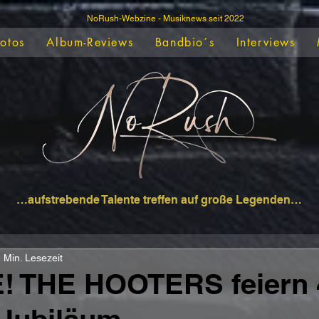
NoRush-Webzine - Musiknews seit 2022
Fotos
Album-Reviews
Bandbio´s
Interviews
…aufstrebende Talente treffen auf große Legenden…
 Min. Lesezeit
E! THE HOOTERS feiern 