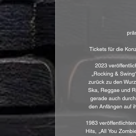
prä
Tickets für die Konz
2023 veröffentlic
„Rocking & Swing“
zurück zu den Wurze
Ska, Reggae und Ro
gerade auch durch 
den Anfängen auf i
1983 veröffentlichte
Hits, „All You Zombi