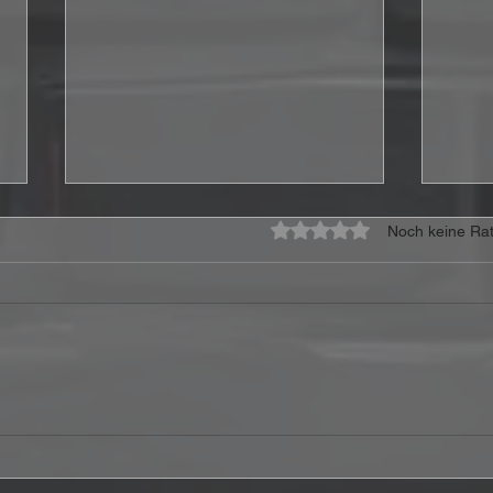
Mit 0 von 5 Sternen bewe
Noch keine Rat
Hollywood Vampires – At
Ferr
Montreux Jazz Festival
Joy 
2018 Review: Eine raue
Wenn
Hommage an die
ein 
Rockgeschichte