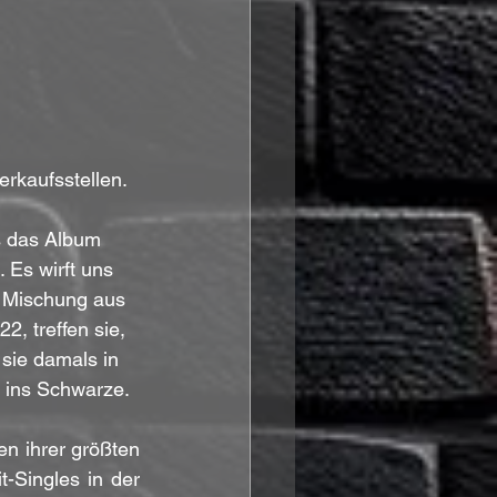
erkaufsstellen.
s das Album 
 Es wirft uns 
n Mischung aus 
 treffen sie, 
sie damals in 
s ins Schwarze.
n ihrer größten 
it-Singles in der 