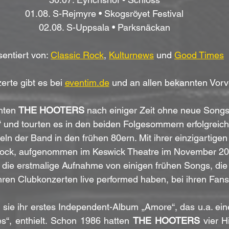
01.08. S-Rejmyre • Skogsröyet Festival
02.08. S-Uppsala • Parksnäckan
sentiert von: 
Classic Rock
, 
Kulturnews
 und 
Good Times
erte gibt es bei 
eventim.de
 und an allen bekannten Vorv
hten 
THE HOOTERS
 nach einiger Zeit ohne neue Song
 und tourten es in den beiden Folgesommern erfolgreich.
ln der Band in den frühen 80ern. Mit ihrer einzigartige
ck, aufgenommen im Keswick Theatre im November 2022,
die erstmalige Aufnahme von einigen frühen Songs, die 
hren Clubkonzerten live performed haben, bei ihren Fan
n sie ihr erstes Independent-Album „Amore“, das u.a. eine
es“, enthielt. Schon 1986 hatten 
THE HOOTERS
 vier H