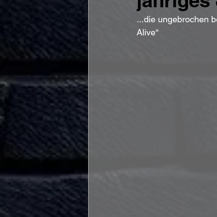
jähriges
...die ungebrochen b
Alive“