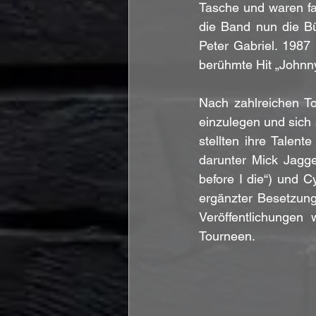
Tasche und waren fas
die Band nun die B
Peter Gabriel. 1987
berühmte Hit „Johnny
Nach zahlreichen T
einzulegen und sich 
stellten ihre Talen
darunter Mick Jagge
before I die“) und C
ergänzter Besetzung
Veröffentlichungen 
Tourneen.