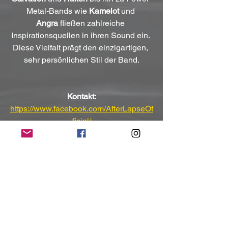
Metal-Bands wie 
Kamelot
 und 
Angra
 fließen zahlreiche 
Inspirationsquellen in ihren Sound ein. 
Diese Vielfalt prägt den einzigartigen, 
sehr persönlichen Stil der Band.
Kontakt:
https://www.facebook.com/AfterLapseOf
ficial/
https://www.instagram.com/afterlapseoffi
cial/
(Mit freundlicher Unterstützung und 
Bereitstellung des Pressematerials von 
Frontiers Music srl)
NoRush-WebZine