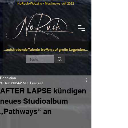
NoRush-Webzine - Musiknews seit 2022
…aufstrebende Talente treffen auf große Legenden…
Redaktion
9. Dez. 2024
2 Min. Lesezeit
AFTER LAPSE kündigen
neues Studioalbum
„Pathways“ an