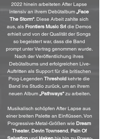
2022 hinein arbeiteten After Lapse 
intensiv an ihrem Debütalbum 
„Face 
The Storm“
. Diese Arbeit zahlte sich 
aus, als 
Frontiers Music Srl
 die Demos 
erhielt und von der Qualität der Songs 
so begeistert war, dass die Band 
prompt unter Vertrag genommen wurde. 
Nach der Veröffentlichung ihres 
Debütalbums und erfolgreichen Live-
Auftritten als Support für die britischen 
Prog-Legenden 
Threshold
 kehrte die 
Band ins Studio zurück, um an ihrem 
neuen Album 
„Pathways“
 zu arbeiten.
Musikalisch schöpfen After Lapse aus 
einer breiten Palette an Einflüssen. Von 
Progressive-Metal-Größen wie 
Dream 
Theater
, 
Devin Townsend
, 
Pain Of 
Salvation
 und 
Haken
 bis hin zu Power-