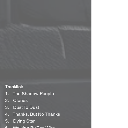
Tracklist:
1.    The Shadow People
2.    Clones
3.    Dust To Dust
4.    Thanks, But No Thanks
5.    Dying Star
6.    Walking By The Wire