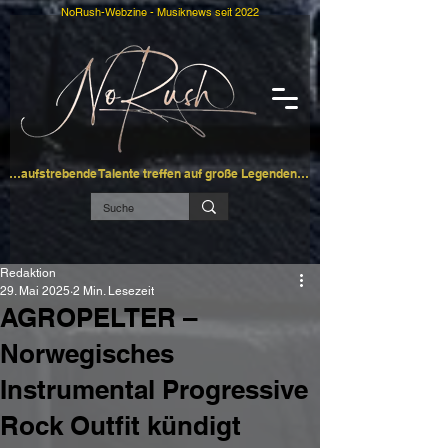
NoRush-Webzine - Musiknews seit 2022
…aufstrebende Talente treffen auf große Legenden…
Redaktion
29. Mai 2025
2 Min. Lesezeit
AGROPELTER –
Norwegisches
Instrumental Progressive
Rock Outfit kündigt