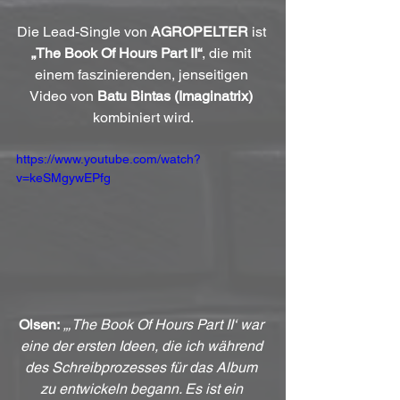
Die Lead-Single von 
AGROPELTER
 ist 
„The Book Of Hours Part II“
, die mit 
einem faszinierenden, jenseitigen 
Video von 
Batu Bintas (Imaginatrix)
kombiniert wird.
https://www.youtube.com/watch?
v=keSMgywEPfg
Olsen:
„‚The Book Of Hours Part II‘ war 
eine der ersten Ideen, die ich während 
des Schreibprozesses für das Album 
zu entwickeln begann. Es ist ein 