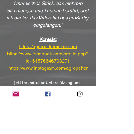
dynamisches Stück, das mehrere 
Stimmungen und Themen berührt, und 
ich denke, das Video hat das großartig 
eingefangen.“
Kontakt:
https://agropeltermusic.com
https://www.facebook.com/profile.php?
id=61576646708271
https://www.instagram.com/agropelter
(Mit freundlicher Unterstützung und 
Bereitstellung des Pressematerials von 
CMM-Consulting for Music and Media)
NoRush-WebZine
Tags:
News
News