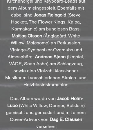
Kirchenorgel und Keyboard-Leads auf 
dem Album eingespielt. Ebenfalls mit 
dabei sind 
Jonas Reingold
 (Steve 
Hackett, The Flower Kings, Kaipa, 
Karmakanic) am bundlosen Bass, 
Mattias Olsson
 (Änglagård, White 
Willow, Molesome) an Perkussion, 
Vintage-Synthesizer-Overdubs und 
Atmosphäre, 
Andreas Sjøen
 (Umpfel, 
VÅDE, Sean Ashe) am Schlagzeug, 
sowie eine Vielzahl klassischer 
Musiker mit verschiedenen Streich- und 
Holzblasinstrumenten.
Das Album wurde von 
Jacob Holm-
Lupo
 (White Willow, Donner, Solstein) 
gemischt und gemastert und mit einem 
Cover-Artwork von 
Dag E. Clausen
versehen.