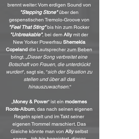
brennt weiter: Vom erdigen Sound von 
"Stepping Stone"
 über den 
gespenstischen Tremolo-Groove von 
"Feel That Sting"
 bis hin zum Rocker
"Unbreakable"
, bei dem 
Ally
 mit der 
New Yorker Powerfrau 
Shemekia 
Copeland
 die Lautsprecher zum Beben 
bringt. „
Dieser Song verbreitet eine 
Botschaft von Frauen, die unterdrückt 
wurden
“, sagt sie, “
sich der Situation zu 
stellen und über all das 
hinauszuwachsen.
“
„
Money & Power
“ ist ein 
modernes 
Roots-Album
, das nach seinen eigenen 
Regeln spielt und im Takt seiner 
eigenen Trommel marschiert. Das 
Gleiche könnte man von 
Ally
 selbst 
sagen. „
Ich bin begeistert, dieses 