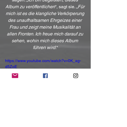
Album zu veröffentlichen
“, sagt sie. „
Für 
mich ist es die klangliche Verkörperung 
des unaufhaltsamen Ehrgeizes einer 
Frau und zeigt meine Musikalität an 
allen Fronten. Ich freue mich darauf zu 
sehen, wohin mich dieses Album 
führen wird.
“
https://www.youtube.com/watch?v=0K_ag-
d5ZoE
Kontakt:
https://allyvenableband.com/
https://www.facebook.com/AllyVenable