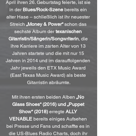
April ihren 26. Geburtstag feierte, ist sie 
in der 
Blues/Rock-Szene
 bereits ein 
alter Hase – schließlich ist ihr neuester 
Streich 
„Money & Power“
 schon das 
sechste Album der 
texanischen 
Gitarristin/Sängerin/Songwriterin
, die 
ihre Karriere im zarten Alter von 13 
Jahren startete und die mit nur 15 
Jahren in 2014 und im darauffolgenden 
Jahr jeweils den ETX Music Award 
(East Texas Music Award) als beste 
Gitarristin abräumte.
Mit ihren ersten beiden Alben 
„No 
Glass Shoes“ (2016) und „Puppet 
Show“ (2018)
 erregte 
ALLY 
VENABLE
 bereits einiges Aufsehen 
bei Presse und Fans und schaffte es in 
die US-Blues Radio Charts, doch ihr 