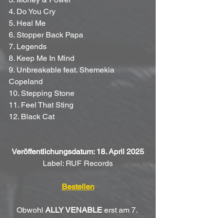
4. Do You Cry
5. Heal Me
6. Stopper Back Papa
7. Legends
8. Keep Me In Mind
9. Unbreakable feat. Shemekia 
Copeland
10. Stepping Stone
11. Feel That Sting
12. Black Cat
Veröffentlichungsdatum: 18. April 2025
Label: RUF Records
Bestellen
Obwohl 
ALLY VENABLE
 erst am 7. 