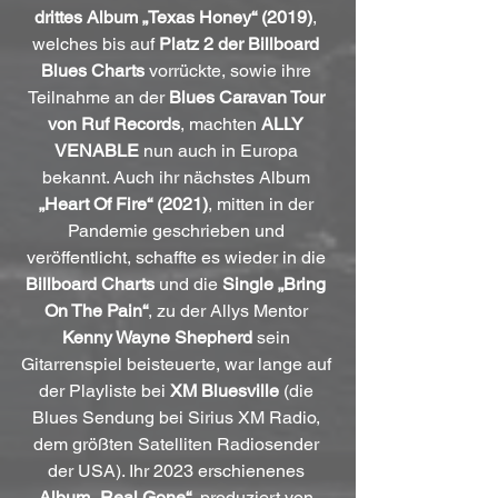
drittes Album „Texas Honey“ (2019)
, 
welches bis auf 
Platz 2 der Billboard 
Blues Charts 
vorrückte, sowie ihre 
Teilnahme an der 
Blues Caravan Tour 
von Ruf Records
, machten 
ALLY 
VENABLE
 nun auch in Europa 
bekannt. Auch ihr nächstes Album 
„Heart Of Fire“ (2021)
, mitten in der 
Pandemie geschrieben und 
veröffentlicht, schaffte es wieder in die 
Billboard Charts
 und die 
Single „Bring 
On The Pain“
, zu der Allys Mentor 
Kenny Wayne Shepherd
 sein 
Gitarrenspiel beisteuerte, war lange auf 
der Playliste bei 
XM Bluesville
 (die 
Blues Sendung bei Sirius XM Radio, 
dem größten Satelliten Radiosender 
der USA). Ihr 2023 erschienenes 
Album „Real Gone“
, produziert von 