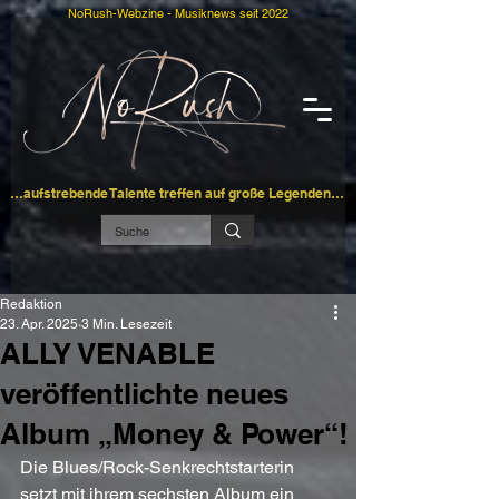
NoRush-Webzine - Musiknews seit 2022
…aufstrebende Talente treffen auf große Legenden…
Redaktion
23. Apr. 2025
3 Min. Lesezeit
ALLY VENABLE
veröffentlichte neues
Album „Money & Power“!
Die Blues/Rock-Senkrechtstarterin 
setzt mit ihrem sechsten Album ein 