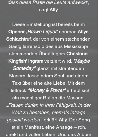
dass diese Platte die Leute aufweckt
“, 
sagt 
Ally
.
Diese Einstellung ist bereits beim 
Opener „
Brown Liquor
“
 spürbar, 
Allys 
Schlachtruf
, der von einem stechenden 
Gastgitarrensolo des aus Mississippi 
stammenden Überfliegers 
Christone 
'Kingfish' Ingram
 verziert wird. 
"Maybe 
Someday"
 glänzt mit strahlenden 
Bläsern, fesselndem Soul und einem 
Text über eine alte Liebe. Mit dem 
Titeltrack 
"Money & Power"
 erhebt sich 
ein mächtiger Ruf an die Massen. 
„
Frauen dürfen in ihrer Fähigkeit, in der 
Welt zu bestehen, niemals infrage 
gestellt werden
“, erklärt 
Ally
. Der Song 
ist ein Manifest, eine Ansage – roh, 
direkt und voller Leben. Und das Album 