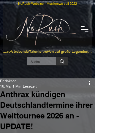
NoRush-Webzine - Musiknews seit 2022
…aufstrebende Talente treffen auf große Legenden…
Redaktion
16. Mai
1 Min. Lesezeit
Anthrax kündigen
Deutschlandtermine ihrer
Welttournee 2026 an -
UPDATE!