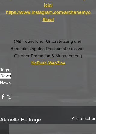
icial
https://www.instagram.com/archenemyo
fficial
(Mit freundlicher Unterstützung und 
Bereitstellung des Pressematerials von 
Oktober Promotion & Management)
NoRush-WebZine
Tags:
News
News
Alle ansehen
Aktuelle Beiträge