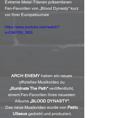
Extreme Metal-Titanen präsentieren 
Fan-Favoriten von „Blood Dynasty“ kurz 
vor ihrer Europatournee
https://www.youtube.com/watch?
v=CA6YSS_3EI0
ARCH ENEMY
 haben ein neues 
offizielles Musikvideo zu 
„Illuminate The Path“
 veröffentlicht, 
einem Fan-Favoriten ihres neuesten 
Albums 
„BLOOD DYNASTY“
.
Das neue Musikvideo wurde von 
Patric 
Ullaeus
 gedreht und produziert.