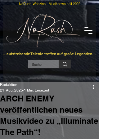
NoRush-Webzine - Musiknews seit 2022
…aufstrebende Talente treffen auf große Legenden…
Redaktion
21. Aug. 2025
1 Min. Lesezeit
ARCH ENEMY
veröffentlichen neues
Musikvideo zu „Illuminate
The Path“!