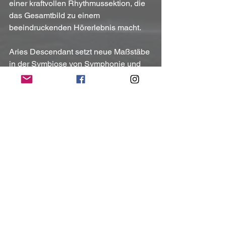
einer kraftvollen Rhythmussektion, die 
das Gesamtbild zu einem 
beeindruckenden Hörerlebnis macht.
Aries Descendant setzt neue Maßstäbe 
in der Symbiose von Symphonie und 
Metal, indem sie die Grenzen des 
Genres sprengen und eine klangliche 
Odyssee kreieren, die den Zuhörer in 
eine völlig neue musikalische 
Dimension entführt.
Kontakt:
Facebook
Instagram
X
(Mit freundlicher Unterstützung und 
Bereitstellung des Pressematerials von 