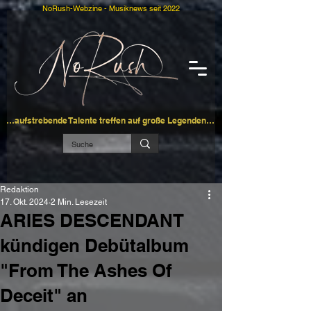
NoRush-Webzine - Musiknews seit 2022
…aufstrebende Talente treffen auf große Legenden…
Redaktion
17. Okt. 2024
2 Min. Lesezeit
ARIES DESCENDANT
kündigen Debütalbum
"From The Ashes Of
Deceit" an