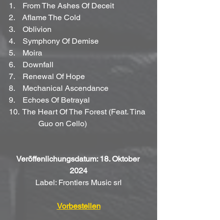
1.    From The Ashes Of Deceit
2.    Aflame The Cold
3.    Oblivion
4.    Symphony Of Demise
5.    Moira
6.    Downfall
7.    Renewal Of Hope
8.    Mechanical Ascendance
9.    Echoes Of Betrayal
10.  The Heart Of The Forest (Feat. Tina 
	     Guo on Cello)
Veröffenlichungsdatum: 18. Oktober 
2024
Label: Frontiers Music srl
Vorbestellen