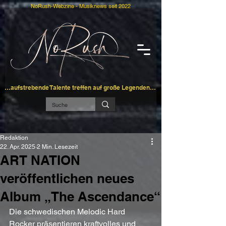
NoRush-Webzine - Musiknews seit 2022
…aufstrebende Talente treffen auf große Legenden…
Redaktion
22. Apr. 2025
2 Min. Lesezeit
ART NATION
veröffentlichen neues
Album „The Ascendance“
Die schwedischen Melodic Hard 
Rocker präsentieren kraftvolles und 