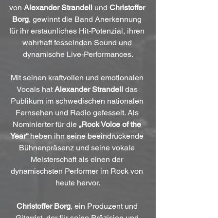
von 
Alexander Strandell
 und 
Christoffer 
Borg
, gewinnt die Band Anerkennung 
für ihr erstaunliches Hit-Potenzial, ihren 
wahrhaft fesselnden Sound und 
dynamische Live-Performances.
Mit seinen kraftvollen und emotionalen 
Vocals hat 
Alexander Strandell
 das 
Publikum im schwedischen nationalen 
Fernsehen und Radio gefesselt. Als 
Nominierter für die 
„Rock Voice of the 
Year“
 heben ihn seine beeindruckende 
Bühnenpräsenz und seine vokale 
Meisterschaft als einen der 
dynamischsten Performer im Rock von 
heute hervor.
Christoffer Borg
, ein Produzent und 
Gitarrist, der für seine Präzision und 