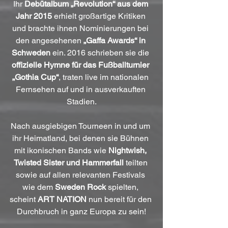
Ihr 
Debütalbum „Revolution“ aus dem 
Jahr 2015
 erhielt großartige Kritiken 
und brachte ihnen Nominierungen bei 
den angesehenen 
„Gaffa Awards“ in 
Schweden
 ein. 2016 schrieben sie die 
offizielle Hymne für das Fußballturnier 
„Gothia Cup“
, traten live im nationalen 
Fernsehen auf und in ausverkauften 
Stadien.
Nach ausgiebigen Tourneen in und um 
ihr Heimatland, bei denen sie Bühnen 
mit ikonischen Bands wie 
Nightwish, 
Twisted Sister und Hammerfall
 teilten 
sowie auf allen relevanten Festivals 
wie dem 
Sweden Rock
 spielten, 
scheint 
ART NATION
 nun bereit für den 
Durchbruch in ganz Europa zu sein!