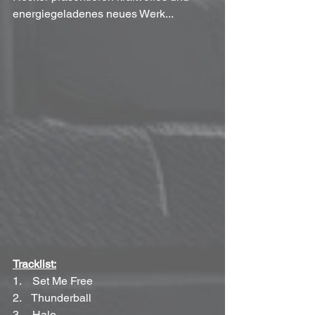
energiegeladenes neues Werk...
Tracklist:
1.    Set Me Free 
2.    Thunderball 
3.    Halo 