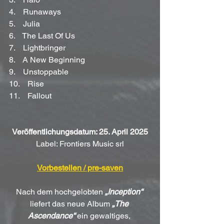
4.    Runaways 
5.    Julia 
6.    The Last Of Us 
7.    Lightbringer 
8.    A New Beginning 
9.    Unstoppable 
10.    Rise 
11.    Fallout
Veröffentlichungsdatum: 25. April 2025
Label: Frontiers Music srl
Vorbestellen / pre-saven
Nach dem hochgelobten 
„Inception“
liefert das neue Album 
„The 
Ascendance“
 ein gewaltiges, 