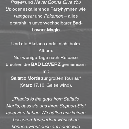
Prayer
 und 
Never Gonna Give You 
Up
 oder eskalierende Partyhymnen wie 
Hangover
 und 
Pokemon
 – alles 
erstrahlt in unverwechselbarer 
Bad-
Loverz-Magie
.
Und die Ekstase endet nicht beim 
Album: 
Nur wenige Tage nach Release 
brechen die 
BAD LOVERZ
 gemeinsam 
mit 
Saltatio Mortis
 zur großen Tour auf 
(Start: 17.10. Geiselwind). 
„
Thanks to the guys from Saltatio 
Mortis, dass sie uns ihren Support-Slot 
reserviert haben. Wir hätten uns keinen 
besseren Tourpartner wünschen 
können. Freut euch auf some wild 