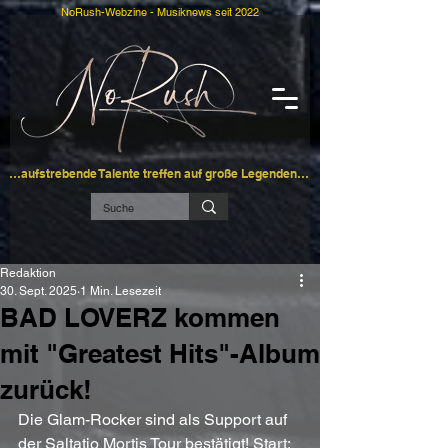
NoRush-Webzine - Musiknews seit 2022
…aufstrebende Talente treffen auf große Legenden…
Redaktion
30. Sept. 2025
1 Min. Lesezeit
BAD LOVERZ kommen
mit "Greatest Hits"-Album
zurück!
Die Glam-Rocker sind als Support auf 
der Saltatio Mortis Tour bestätigt! Start: 