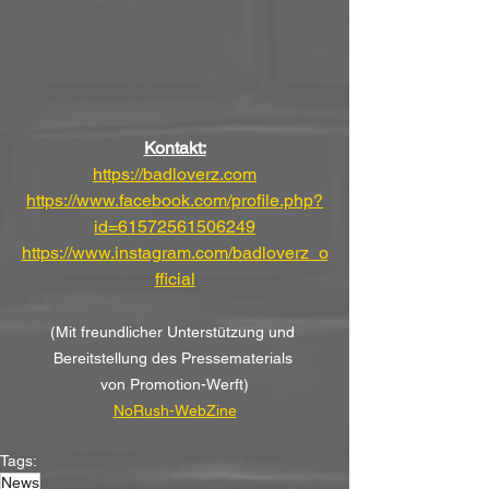
Kontakt:
https://badloverz.com
https://www.facebook.com/profile.php?
id=61572561506249
https://www.instagram.com/badloverz_o
fficial
(Mit freundlicher Unterstützung und 
Bereitstellung des Pressematerials 
von
Promotion-Werft)
NoRush-WebZine
Tags:
News