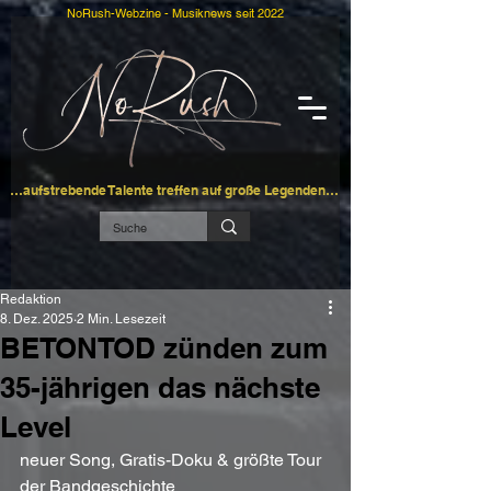
NoRush-Webzine - Musiknews seit 2022
…aufstrebende Talente treffen auf große Legenden…
Redaktion
8. Dez. 2025
2 Min. Lesezeit
BETONTOD zünden zum
35-jährigen das nächste
Level
neuer Song, Gratis-Doku & größte Tour 
der Bandgeschichte