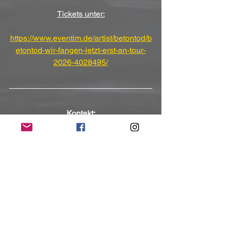
Tickets unter:
https://www.eventim.de/artist/betontod/b
etontod-wir-fangen-jetzt-erst-an-tour-
2026-4028495/
Kontakt:
https://www.betontod.de/betontod
https://www.facebook.com/antirockstars
https://www.instagram.com/betontod
(Mit freundlicher Unterstützung und 
Bereitstellung des Pressematerials von 
Another Dimension PR Agentur)
NoRush-WebZine