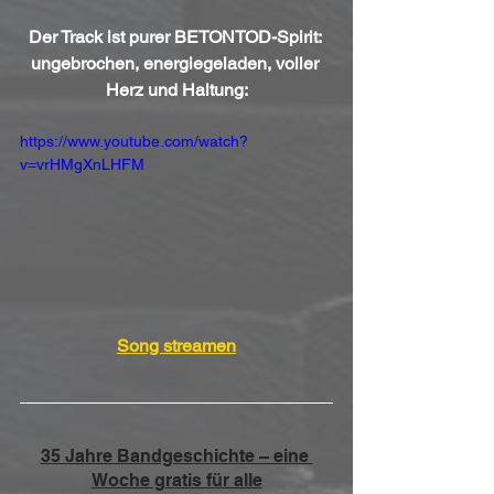
Der Track ist purer BETONTOD-Spirit: 
ungebrochen, energiegeladen, voller 
Herz und Haltung:
https://www.youtube.com/watch?
v=vrHMgXnLHFM
Song streamen
35 Jahre Bandgeschichte – eine 
Woche gratis für alle