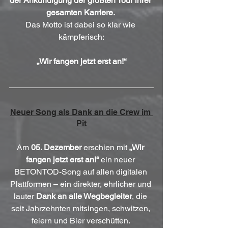
der Ankündigung der größten Tour ihrer 
gesamten Karriere.
Das Motto ist dabei so klar wie 
kämpferisch:
„Wir fangen jetzt erst an!“
Neuer Song als Dank an die Crew im 
Pit
Am 
05. Dezember
 erschien mit 
„Wir 
fangen jetzt erst an!“
 ein neuer 
BETONTOD-Song auf allen digitalen 
Plattformen – ein direkter, ehrlicher und 
lauter 
Dank an alle Wegbegleiter
, die 
seit Jahrzehnten mitsingen, schwitzen, 
feiern und Bier verschütten. 