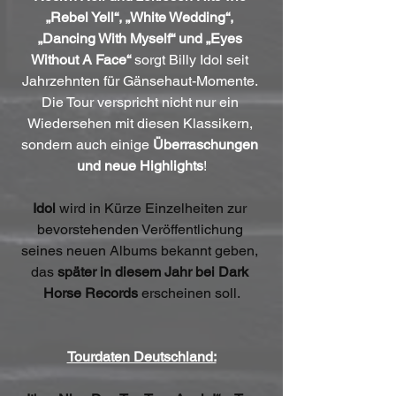
„Rebel Yell“, „White Wedding“, 
„Dancing With Myself“ und „Eyes 
Without A Face“
 sorgt Billy Idol seit 
Jahrzehnten für Gänsehaut-Momente. 
Die Tour verspricht nicht nur ein 
Wiedersehen mit diesen Klassikern, 
sondern auch einige 
Überraschungen 
und neue Highlights
!
Idol
 wird in Kürze Einzelheiten zur 
bevorstehenden Veröffentlichung 
seines neuen Albums bekannt geben, 
das 
später in diesem Jahr bei Dark 
Horse Records
 erscheinen soll.
Tourdaten Deutschland: