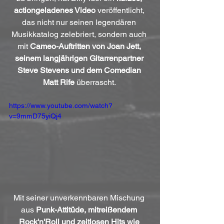
actiongeladenes Video
 veröffentlicht, 
das nicht nur seinen legendären 
Musikkatalog zelebriert, sondern auch 
mit 
Cameo-Auftritten von Joan Jett, 
seinem langjährigen Gitarrenpartner 
Steve Stevens und dem Comedian 
Matt Rife
 überrascht. 
https://www.youtube.com/watch?
v=9mmD75yiQj4
Mit seiner unverkennbaren Mischung 
aus 
Punk-Attitüde, mitreißendem 
Rock'n'Roll und zeitlosen Hits wie 