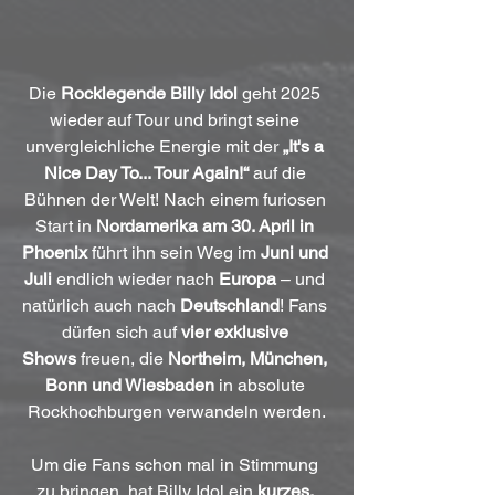
Die 
Rocklegende Billy Idol
 geht 2025 
wieder auf Tour und bringt seine 
unvergleichliche Energie mit der 
„It's a 
Nice Day To... Tour Again!“
 auf die 
Bühnen der Welt! Nach einem furiosen 
Start in 
Nordamerika am 30. April in 
Phoenix
 führt ihn sein Weg im 
Juni und 
Juli
 endlich wieder nach 
Europa
 – und 
natürlich auch nach 
Deutschland
! Fans 
dürfen sich auf 
vier exklusive 
Shows
 freuen, die 
Northeim, München, 
Bonn und Wiesbaden
 in absolute 
Rockhochburgen verwandeln werden.
Um die Fans schon mal in Stimmung 
zu bringen, hat Billy Idol ein 
kurzes, 