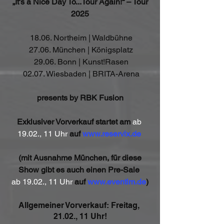
„It's a Nice Day To...Tour Again!“ – Tour 
2025
 18.06. Northeim | Waldbühne
 27.06. München | Königsplatz
 29.06. Bonn | Kunst!Rasen
 02.07. Wiesbaden | BRITA-Arena
presents by RBK Fusion
Exklusiver Vorverkauf startet am 
ab 
19.02., 11 Uhr
 auf 
www.reservix.de
(mit Ausnahme München, für diese 
Show gibt es auch einen Pre-Sale 
ab 19.02., 11 Uhr 
auf 
www.eventim.de
)
Allgemeiner Vorverkauf: Freitag, 
21.02., 11 Uhr!