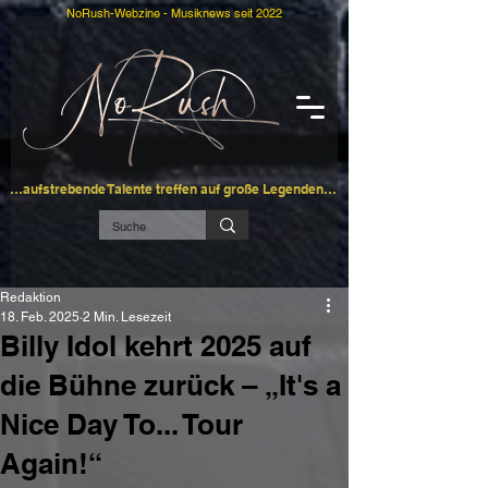
NoRush-Webzine - Musiknews seit 2022
…aufstrebende Talente treffen auf große Legenden…
Redaktion
18. Feb. 2025
2 Min. Lesezeit
Billy Idol kehrt 2025 auf
die Bühne zurück – „It's a
Nice Day To... Tour
Again!“