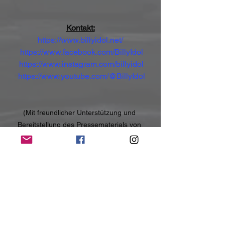
Kontakt:
https://www.billyidol.net/
https://www.facebook.com/BillyIdol
https://www.instagram.com/billyidol
https://www.youtube.com/@BillyIdol
(Mit freundlicher Unterstützung und 
Bereitstellung des Pressematerials von 
Oktober Promotion & Management)
NoRush-WebZine
Tags:
News
News