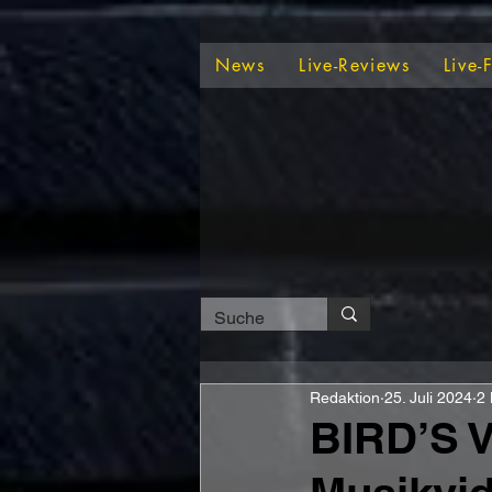
News
Live-Reviews
Live-
Redaktion
25. Juli 2024
2 
BIRD’S V