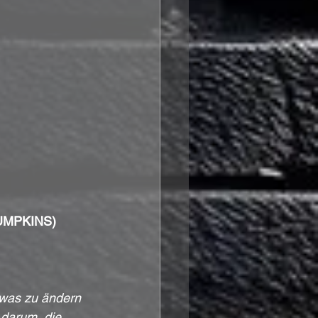
PUMPKINS)
twas zu ändern 
darum, die 