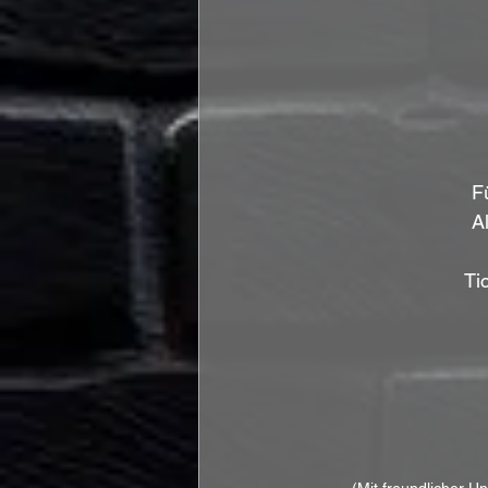
F
A
Ti
(Mit freundlicher U