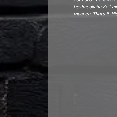
bestmögliche Zeit m
machen. That’s it. Hie