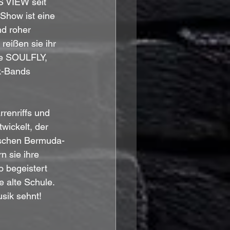
S VIEW seit 
how ist eine 
d roher 
eißen sie ihr 
ie SOULFLY, 
k-Bands 
renriffs und 
wickelt, der 
tischen Bermuda-
 sie ihre 
 begeistert 
 alte Schule. 
usik sehnt!