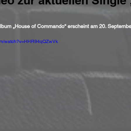
eo zur aktuellen Single
oalbum „House of Commando“ erscheint am 20. Septemb
.com/watch?v=HHR94qQZwVk