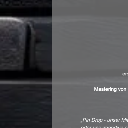
er
Mastering vo
„Pin Drop - unser Mi
oder uns irgendwo e