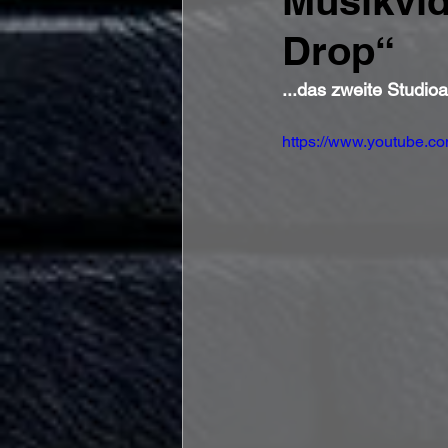
Musikvid
Drop“
...das zweite Studi
https://www.youtube