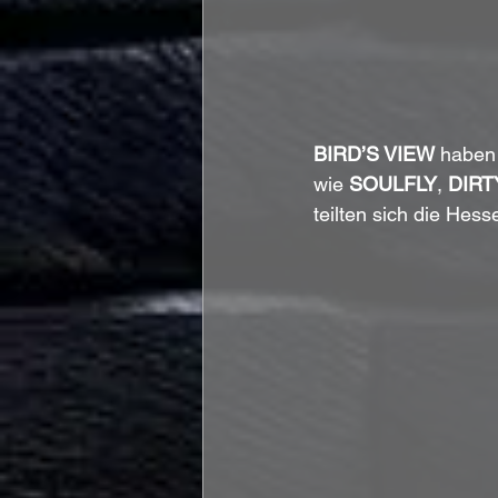
BIRD’S VIEW
 haben
wie 
SOULFLY
, 
DIRT
teilten sich die Hes