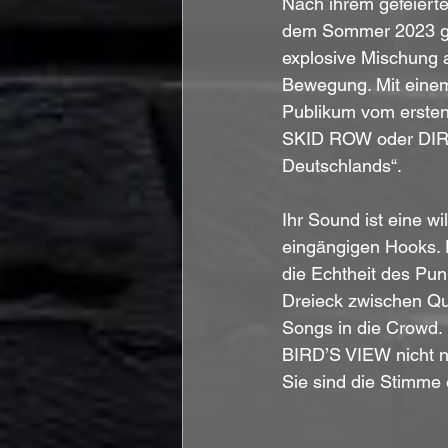
Nach ihrem gefeiert
dem Sommer 2023 ge
explosive Mischung a
Bewegung. Mit einem 
Publikum vom ersten
SKID ROW oder DIRT
Deutschlands“. 
Ihr Sound ist eine w
eingängigen Hooks. D
die Echtheit des Pun
Dreieck zwischen Qu
Songs in die Crowd. 
BIRD’S VIEW nicht n
Sie sind die Stimme 