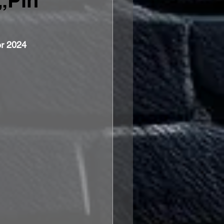
 „Pin
er 2024