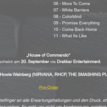
06 - More To Come
07 - White Barriers
08 - Colorblind
09 - Promise Everything
10 - Come Back Home
11 - What Its Like
„House of Commando“ 
scheint am 
20. September
 via 
Drakkar Entertainment
. 
n Howie Weinberg (NIRVANA, RHCP, THE SMASHING 
Pre-Order
ttelfinger an alle Erwartungshaltungen und den Druck, e
inzureihen. Es geht uns nicht um Anerkennung, sondern 