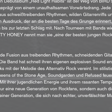
en Debütalbum „Red Light Habits“ ist der Weg von BIRD’
prägt von einem unaufhaltsamen Vorwärtsdrang. Jede S
us schweißtreibenden Rhythmen, wilden Gitarrenriffs un
Ausdruck, der an die besten Tage des Grunge erinnert, r
 bis zur letzten Schlag mit. Nach Tourneen mit Bands w
Y HONEY nennt man sie „eine der besten jungen Roc
ilde Fusion aus treibenden Rhythmen, schneidenden Gitar
ie Band hat schnell ihren eigenen explosiven Sound ent
ks mit der Melodie des Alternativ Rock vereint. Im stilis
eens of the Stone Age, Soundgarden und Refused feuern
Mit ihrer jugendlichen Energie und ihrem rasanten Tempo
ur eine neue Generation von Rockfans, sondern auch die
einer Generation, die sich nach echter, unverfälschter M