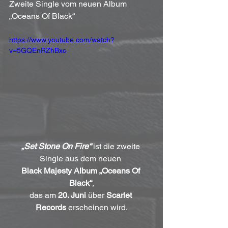
Zweite Single vom neuen Album 
„Oceans Of Black“
https://www.youtube.com/watch?
v=5GQEnRZhBxc
„Set Stone On Fire“
 ist die zweite 
Single aus dem neuen 
Black Majesty Album „Oceans Of 
Black“
,
das am 
20. Juni
 über 
Scarlet 
Records
 erscheinen wird.