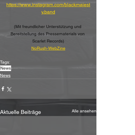
https://www.instagram.com/blackmajest
y.band
(Mit freundlicher Unterstützung und 
Bereitstellung des Pressematerials von 
Scarlet Records)
NoRush-WebZine
Tags:
News
News
Alle ansehen
Aktuelle Beiträge