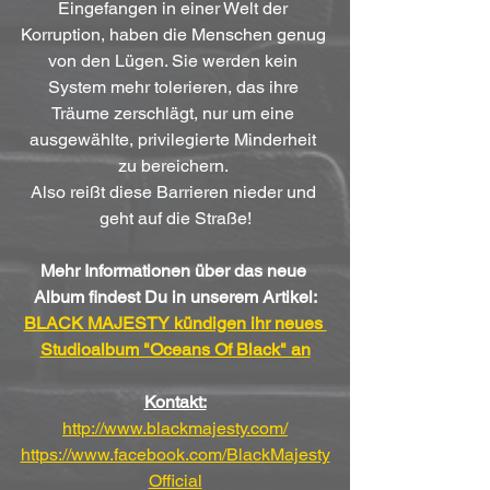
Eingefangen in einer Welt der 
Korruption, haben die Menschen genug 
von den Lügen. Sie werden kein 
System mehr tolerieren, das ihre 
Träume zerschlägt, nur um eine 
ausgewählte, privilegierte Minderheit 
zu bereichern. 
Also reißt diese Barrieren nieder und 
geht auf die Straße!
Mehr Informationen über das neue 
Album findest Du in unserem Artikel:
BLACK MAJESTY kündigen ihr neues 
Studioalbum "Oceans Of Black" an
Kontakt:
http://www.blackmajesty.com/
https://www.facebook.com/BlackMajesty
Official