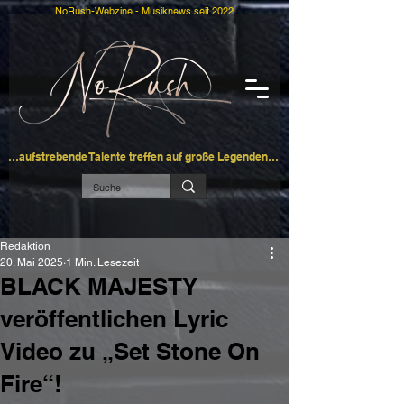
NoRush-Webzine - Musiknews seit 2022
…aufstrebende Talente treffen auf große Legenden…
Redaktion
20. Mai 2025
1 Min. Lesezeit
BLACK MAJESTY
veröffentlichen Lyric
Video zu „Set Stone On
Fire“!