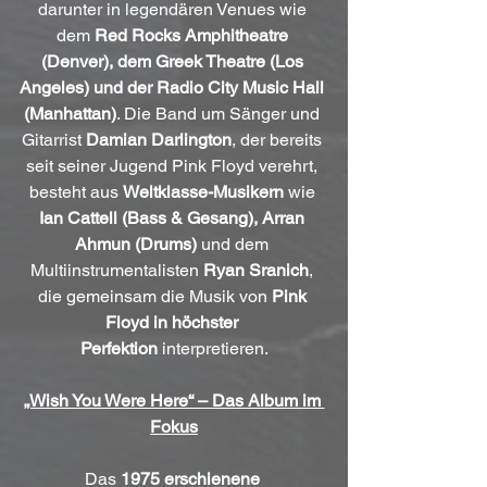
darunter in legendären Venues wie 
dem 
Red Rocks Amphitheatre 
(Denver), dem Greek Theatre (Los 
Angeles) und der Radio City Music Hall 
(Manhattan)
. Die Band um Sänger und 
Gitarrist 
Damian Darlington
, der bereits 
seit seiner Jugend Pink Floyd verehrt, 
besteht aus 
Weltklasse-Musikern
 wie 
Ian Cattell (Bass & Gesang), Arran 
Ahmun (Drums)
 und dem 
Multiinstrumentalisten 
Ryan Sranich
, 
die gemeinsam die Musik von 
Pink 
Floyd in höchster 
Perfektion
 interpretieren.
„Wish You Were Here“ – Das Album im 
Fokus
Das 
1975 erschienene 