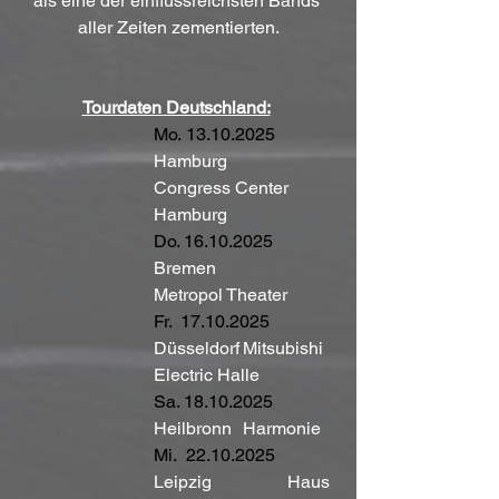
als eine der einflussreichsten Bands 
aller Zeiten zementierten.
Tourdaten Deutschland:
Mo. 13.10.2025
Hamburg		
Congress Center 
Hamburg
Do. 16.10.2025
Bremen		
Metropol Theater
Fr.  17.10.2025
Düsseldorf	Mitsubishi 
Electric Halle
Sa. 18.10.2025
Heilbronn	Harmonie
Mi.  22.10.2025
Leipzig 		Haus 