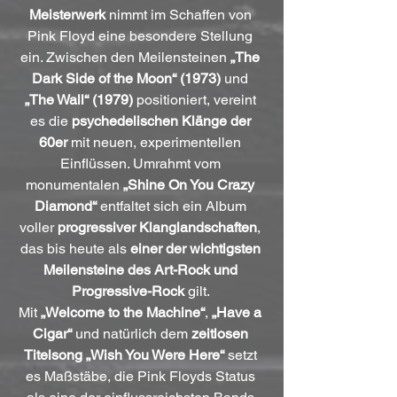
Meisterwerk
 nimmt im Schaffen von 
Pink Floyd eine besondere Stellung 
ein. Zwischen den Meilensteinen 
„The 
Dark Side of the Moon“ (1973)
 und 
„The Wall“ (1979)
 positioniert, vereint 
es die 
psychedelischen Klänge der 
60er
 mit neuen, experimentellen 
Einflüssen. Umrahmt vom 
monumentalen 
„Shine On You Crazy 
Diamond“
 entfaltet sich ein Album 
voller 
progressiver Klanglandschaften
, 
das bis heute als 
einer der wichtigsten 
Meilensteine des Art-Rock und 
Progressive-Rock
 gilt. 
Mit 
„Welcome to the Machine“
, 
„Have a 
Cigar“
 und natürlich dem 
zeitlosen 
Titelsong „Wish You Were Here“
 setzt 
es Maßstäbe, die Pink Floyds Status 