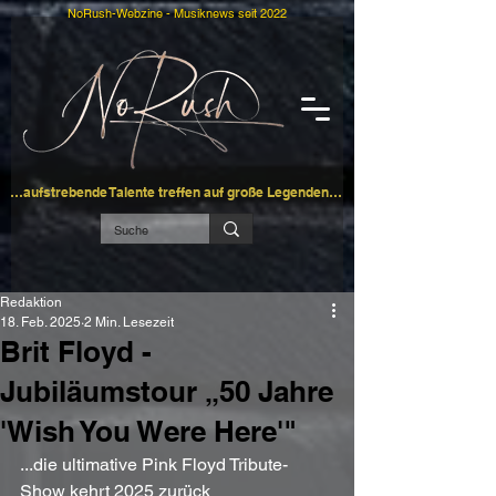
NoRush-Webzine - Musiknews seit 2022
…aufstrebende Talente treffen auf große Legenden…
Redaktion
18. Feb. 2025
2 Min. Lesezeit
Brit Floyd -
Jubiläumstour „50 Jahre
'Wish You Were Here'"
...die ultimative Pink Floyd Tribute-
Show kehrt 2025 zurück