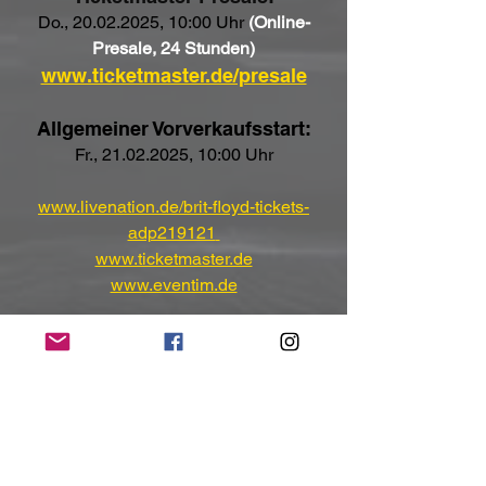
Do., 20.02.2025, 10:00 Uhr 
(Online-
Presale, 24 Stunden)
www.ticketmaster.de/presale
Allgemeiner Vorverkaufsstart:
Fr., 21.02.2025, 10:00 Uhr
www.livenation.de/brit-floyd-tickets-
adp219121
www.ticketmaster.de
www.eventim.de
Kontakt:
www.britfloyd.com
www.youtube.com/@britfloydofficial
www.facebook.com/BritFloydOfficial
www.tiktok.com/@britfloydofficial