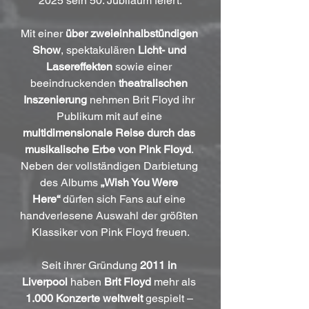
2025 sein 50. Jubiläum feiert.
Mit einer 
über zweieinhalbstündigen 
Show
, spektakulären 
Licht- und 
Lasereffekten
 sowie einer 
beeindruckenden 
theatralischen 
Inszenierung
 nehmen Brit Floyd ihr 
Publikum mit auf eine 
multidimensionale Reise durch das 
musikalische Erbe von Pink Floyd
. 
Neben der vollständigen Darbietung 
des Albums 
„Wish You Were 
Here“
 dürfen sich Fans auf eine 
handverlesene Auswahl der größten 
Klassiker von Pink Floyd freuen.
Seit ihrer Gründung 
2011 in 
Liverpool
 haben 
Brit Floyd
 mehr als 
1.000 Konzerte weltweit
 gespielt – 