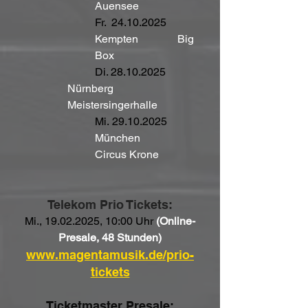
Auensee
Fr.  24.10.2025
Kempten		Big 
Box
	Di. 28.10.2025
Nürnberg	
Meistersingerhalle
Mi. 29.10.2025
München		
Circus Krone
Telekom Prio Tickets:
Mi., 19.02.2025, 10:00 Uhr 
(Online-
Presale, 48 Stunden)
www.magentamusik.de/prio-
tickets
Ticketmaster Presale: