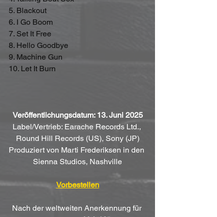
5. Blackout
6. I Go Boom
7. Set It Free
8. Hello Goodbye
9. Machine Gun
10. Let It Burn
Veröffentlichungsdatum: 13. Juni 2025
Label/Vertrieb: Earache Records Ltd., 
Round Hill Records (US), Sony (JP)
Produziert von Marti Frederiksen in den 
Sienna Studios, Nashville
Vorbestellen
Nach der weltweiten Anerkennung für 