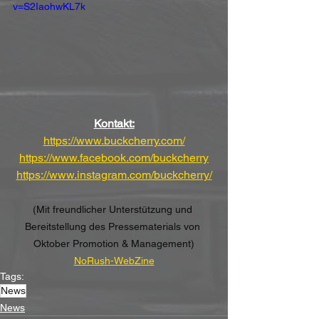
v=S2IaohwKL7k
Kontakt:
https://www.buckcherry.com/
https://www.facebook.com/buckcherry
https://www.instagram.com/buckcherry/
(Mit freundlicher Unterstützung und 
Bereitstellung des Pressematerials von 
Oktober Promotion & Management)
NoRush-WebZine
Tags:
News
News