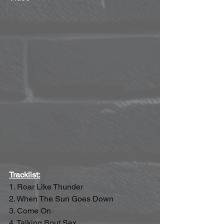
Tracklist:
1. Roar Like Thunder
2. When The Sun Goes Down
3. Come On
4. Talking Bout Sex