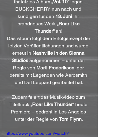
ihr letztes Album 
„Vol. 10“
 legen 
BUCKCHERRY nun nach und 
kündigen für den 
13. Juni
 ihr 
brandneues Werk 
„Roar Like 
Thunder“
 an! 
Das Album folgt dem Erfolgsrezept der 
letzten Veröffentlichungen und wurde 
erneut in 
Nashville in den Sienna 
Studios
 aufgenommen – unter der 
Regie von 
Marti Frederiksen
, der 
bereits mit Legenden wie Aerosmith 
und Def Leppard gearbeitet hat.
Zudem feiert das Musikvideo zum 
Titeltrack 
„Roar Like Thunder“
 heute 
Premiere – gedreht in Los Angeles 
unter der Regie von 
Tom Flynn
.
https://www.youtube.com/watch?