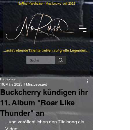
NoRush-Webzine - Musiknews seit 2022
…aufstrebende Talente treffen auf große Legenden…
Redaktion
19. März 2025
1 Min. Lesezeit
Buckcherry kündigen ihr
11. Album "Roar Like
Thunder" an
...und veröffentlichen den Titelsong als 
Video