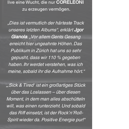
live eine Wucht, die nur 
CORELEONI
zu erzeugen vermögen.
„Dies ist vermutlich der härteste Track 
unseres letzten Albums“, erklärt 
Jgor 
Gianola
. „Vor allem Gents Gesang 
erreicht hier ungeahnte Höhen. Das 
Publikum in Zürich hat uns so sehr 
gepusht, dass wir 110 % gegeben 
haben. Ihr werdet verstehen, was ich 
meine, sobald ihr die Aufnahme hört.“
„‚Sick & Tired‘ ist ein großartiges Stück 
über das Loslassen – über diesen 
Moment, in dem man alles abschütteln 
will, was einen runterzieht. Und sobald 
das Riff einsetzt, ist der Rock’n’Roll-
Spirit wieder da. Positive Energie pur!“