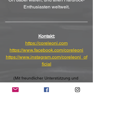
Enthusiasten weltweit.
Kontakt:
https://coreleoni.com
https://www.facebook.com/coreleoni
https://www.instagram.com/coreleoni_of
ficial
(Mit freundlicher Unterstützung und 
Bereitstellung des Pressematerials von 
RPM/Perception)
NoRush-WebZine
Tags:
News
News