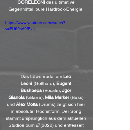
CORELEONI
 das ultimative 
Gegenmittel: pure Hardrock-Energie! 
https://www.youtube.com/watch?
v=EU99sA0fFxU
Das Löwenrudel um 
Leo 
Leoni
 (Gotthard), 
Eugent 
Bushpepa
 (Vocals), 
Jgor 
Gianola
 (Gitarre), 
Mila Merker
 (Bass) 
und 
Alex Motta
 (Drums) zeigt sich hier 
in absoluter Höchstform. Der Song 
stammt ursprünglich aus dem aktuellen 
Studioalbum 
III
 (2022) und entfesselt 