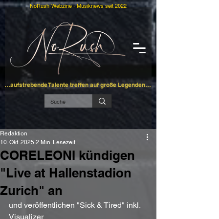
NoRush-Webzine - Musiknews seit 2022
…aufstrebende Talente treffen auf große Legenden…
Redaktion
10. Okt. 2025
2 Min. Lesezeit
CORELEONI kündigen
"Live at Hallenstadion
Zurich" an
und veröffentlichen "Sick & Tired" inkl. 
Visualizer