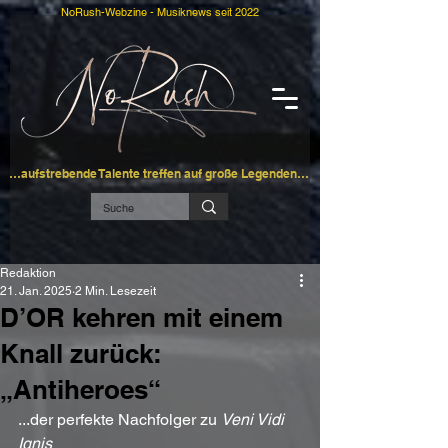
NoRush-Webzine - Musiknews seit 2022
…aufstrebende Talente treffen auf große Legenden…
Redaktion
21. Jan. 2025
2 Min. Lesezeit
D’OR kehren mit einem
Knall zurück:
„Antiheroes“
...der perfekte Nachfolger zu 
Veni Vidi 
Ignis