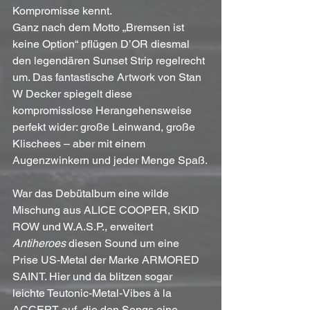
Kompromisse kennt.
Ganz nach dem Motto „Bremsen ist 
keine Option“ pflügen D’OR diesmal 
den legendären Sunset Strip regelrecht 
um. Das fantastische Artwork von Stan 
W Decker spiegelt diese 
kompromisslose Herangehensweise 
perfekt wider: große Leinwand, große 
Klischees – aber mit einem 
Augenzwinkern und jeder Menge Spaß.
War das Debütalbum eine wilde 
Mischung aus ALICE COOPER, SKID 
ROW und W.A.S.P., erweitert 
Antiheroes
 diesen Sound um eine 
Prise US-Metal der Marke ARMORED 
SAINT. Hier und da blitzen sogar 
leichte Teutonic-Metal-Vibes à la 
ACCEPT auf, die den Songs eine 