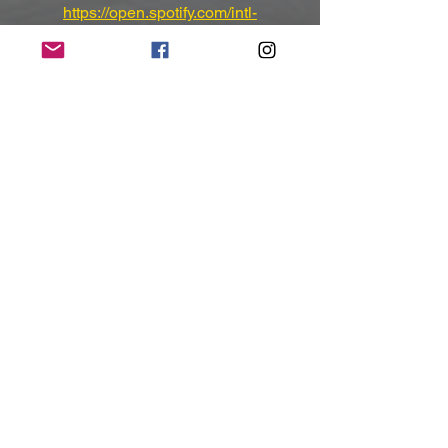
https://open.spotify.com/intl-
de/artist/3YdgZ5cbbZLnIUfz8Lgyiy
(Mit freundlicher Unterstützung und 
Bereitstellung des Pressematerials 
von
 Metalapolis Records)
NoRush-WebZine
Tags:
News
News
Alle ansehen
Aktuelle Beiträge