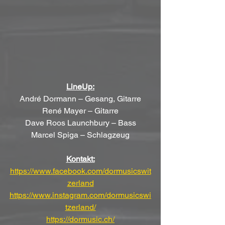
LineUp:
André Dormann – Gesang, Gitarre
René Mayer – Gitarre
Dave Roos Launchbury – Bass
Marcel Spiga – Schlagzeug
Kontakt:
https://www.facebook.com/dormusicswit
zerland
https://www.instagram.com/dormusicswi
tzerland/
https://dormusic.ch/