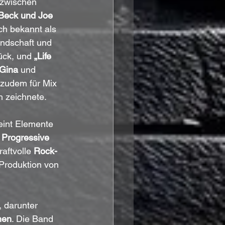
 zwischen 
 Beck und Joe 
ch bekannt als 
undschaft und 
ück, und
 „Life 
Gina
 und 
 zudem für Mix 
h zeichnete.
reint Elemente 
 Progressive 
raftvolle 
Rock-
Produktion von 
, darunter 
nen
. Die Band 