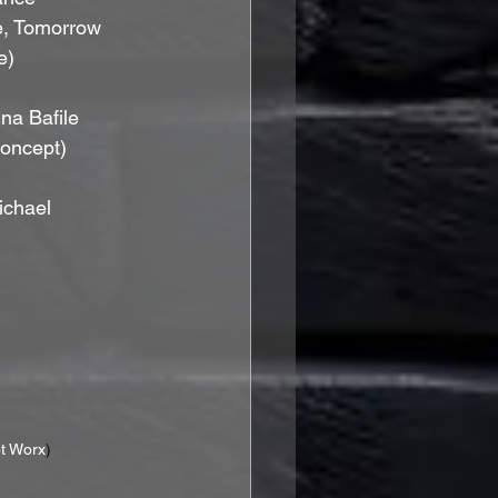
e, Tomorrow 
e)
na Bafile
concept) 
ichael
ot Worx
)