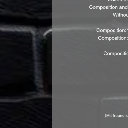
Composition and L
Withou
Composition: 
Composition: 
Compositio
(Mit freundl