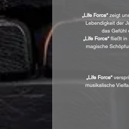
„Life Force“
 zeigt u
Lebendigkeit der J
das Gefühl 
„Life Force“
 fließt 
magische Schöpfung
„Life Force“
 verspr
musikalische Vielfa