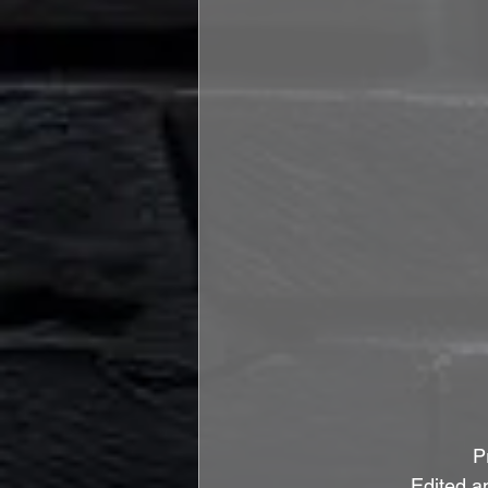
P
Edited a