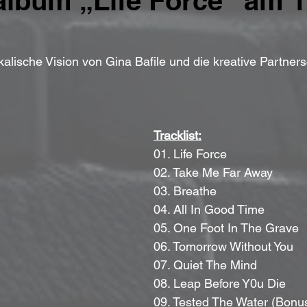
lbum „Life Force“ am 1
kalische Vision von Gina Bafile und die kreative Partners
Tracklist:
01. Life Force
02. Take Me Far Away
03. Breathe
04. All In Good Time
05. One Foot In The Grave
06. Tomorrow Without You
07. Quiet The Mind
08. Leap Before Y0u Die
09. Tested The Water (Bonus