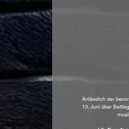
Anlässlich der bevor
13. Juni über Battl
musi