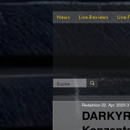
News
Live-Reviews
Live-
Redaktion
22. Apr. 2025
3
DARKYRA