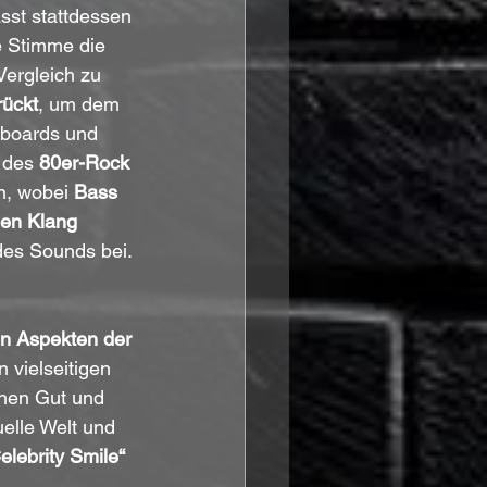
sst stattdessen 
 Stimme die 
Vergleich zu 
rückt
, um dem 
yboards und 
 des 
80er-Rock 
n, wobei 
Bass 
hen Klang 
des Sounds bei.
en Aspekten der 
 vielseitigen 
chen Gut und 
elle Welt und 
elebrity Smile“