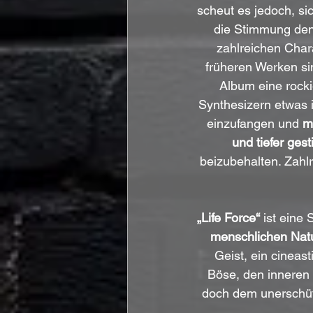
scheut es jedoch, si
die Stimmung den
zahlreichen Char
früheren Werken si
Album eine rocki
Synthesizern etwas i
einzufangen und 
m
und tiefer ges
beizubehalten. Zahl
„Life Force“
 ist eine
menschlichen Nat
Geist, ein cineas
Böse, den inneren 
doch dem unerschütte