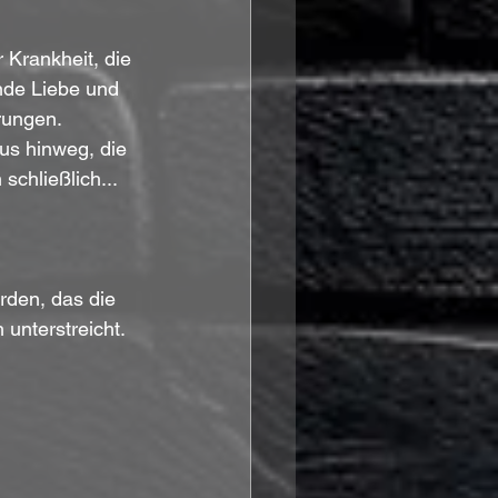
Krankheit, die 
nde Liebe und 
rungen.
bus hinweg, die 
chließlich... 
rden, das die 
 unterstreicht.