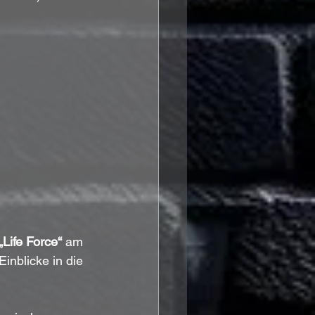
Life Force“
 am 
nblicke in die 
.