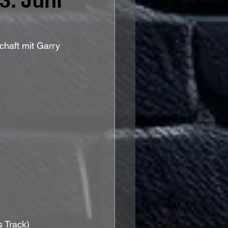
3. Juni
chaft mit Garry 
 Track)