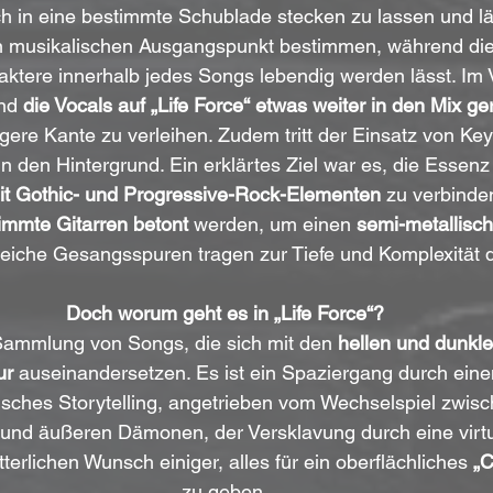
ch in eine bestimmte Schublade stecken zu lassen und lä
 musikalischen Ausgangspunkt bestimmen, während die
aktere innerhalb jedes Songs lebendig werden lässt. Im 
nd 
die Vocals auf „Life Force“ etwas weiter in den Mix ge
gere Kante zu verleihen. Zudem tritt der Einsatz von Ke
n den Hintergrund. Ein erklärtes Ziel war es, die Essenz
it Gothic- und Progressive-Rock-Elementen
 zu verbinde
timmte Gitarren betont
 werden, um einen
 semi-metallisc
reiche Gesangsspuren tragen zur Tiefe und Komplexität 
Doch worum geht es in „Life Force“?
 Sammlung von Songs, die sich mit den 
hellen und dunkl
ur
 auseinandersetzen. Es ist ein Spaziergang durch einen
tisches Storytelling, angetrieben vom Wechselspiel zwis
und äußeren Dämonen, der Versklavung durch eine virtu
rlichen Wunsch einiger, alles für ein oberflächliches 
„C
zu geben.