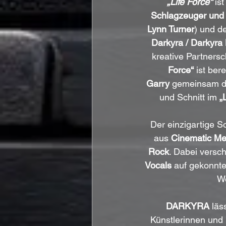
„Life Force“
 is
Schlagzeuger und
Lynn Turner
) und de
Darkyra / Darkyra
kreative Partnersc
Force“
 ist be
Garry
 gemeinsam d
und Schnitt im 
„
Der einzigartige S
aus 
Cinematic Met
Rock
. Dabei versc
Vocals
 auf gekonnt
We
DARKYRA
 läs
Künstlerinnen und 