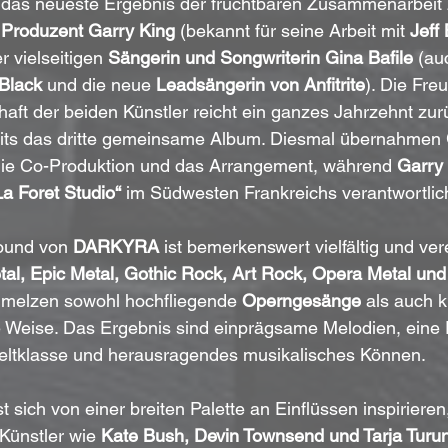
t das neueste Ergebnis der fruchtbaren Zusammenarbeit
 Produzent
Garry King
 (bekannt für seine Arbeit mit 
Jeff
r vielseitigen 
Sängerin und Songwriterin Gina Bafile
 (au
 Black
 und die neue 
Leadsängerin von Anfitrite
). Die Fre
haft der beiden Künstler reicht ein ganzes Jahrzehnt zur
reits das dritte gemeinsame Album. Diesmal übernahmen 
ie Co-Produktion und das Arrangement, während 
Garry
La Foret Studio“
 im Südwesten Frankreichs verantwortlic
ound von 
DARKYRA
 ist bemerkenswert vielfältig und ve
al, Epic Metal, Gothic Rock, Art Rock, Opera Metal und
hmelzen sowohl hochfliegende 
Operngesänge
 als auch k
e Weise. Das Ergebnis sind einprägsame Melodien, eine 
ltklasse und herausragendes musikalisches Können.
st sich von einer breiten Palette an Einflüssen inspirieren
Künstler wie
 Kate Bush, Devin Townsend und Tarja Turu