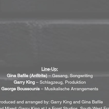
Line-Up:
Gina Bafile (Anfitrite)
 – Gesang, Songwriting
Garry King
 – Schlagzeug, Produktion
George Boussounis
 – Musikalische Arrangements
roduced and arranged by: Garry King and Gina Bafile
nd Mixed: Garry King at La Foret Studios, South West Fr