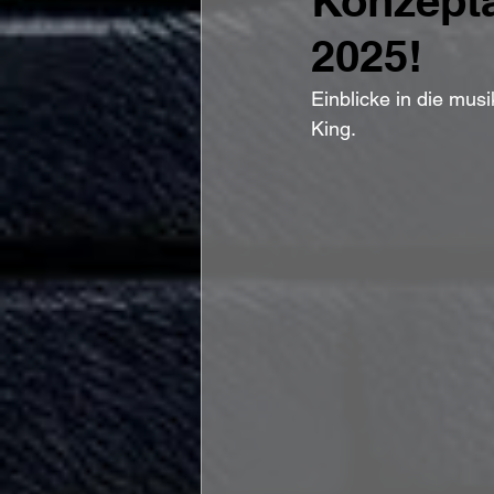
Konzepta
2025!
Einblicke in die musi
King.