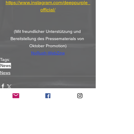
https://www.instagram.com/deeppurple_
official/
(Mit freundlicher Unterstützung und 
Bereitstellung des Pressematerials von 
Oktober Promotion)
NoRush-WebZine
Tags:
News
News
Alle ansehen
Aktuelle Beiträge