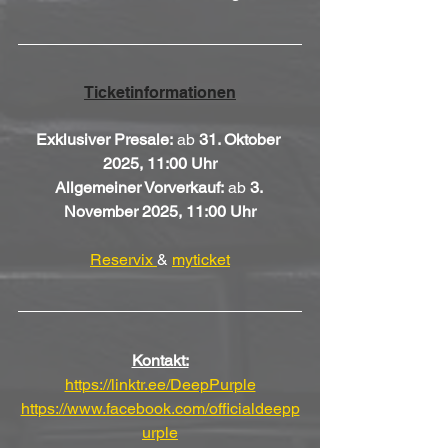
Ticketinformationen
Exklusiver Presale:
 ab 
31. Oktober 
2025, 11:00 Uhr
Allgemeiner Vorverkauf:
 ab 
3. 
November 2025, 11:00 Uhr
Reservix 
& 
myticket
Kontakt:
https://linktr.ee/DeepPurple
https://www.facebook.com/officialdeepp
urple