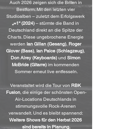
Auch 2026 zeigen sich die Briten in 
Bestform: Mit den letzten vier 
Studioalben – zuletzt dem Erfolgswerk 
„=1“ (2024)
 – stürmte die Band in 
Deutschland direkt an die Spitze der 
Charts. Diese ungebrochene Energie 
werden 
Ian Gillan (Gesang)
, 
Roger 
Glover (Bass)
, 
Ian Paice (Schlagzeug)
, 
Don Airey (Keyboards)
 und 
Simon 
McBride (Gitarre)
 im kommenden 
Sommer erneut live entfesseln.
Veranstaltet wird die Tour von 
RBK 
Fusion
, die einige der schönsten Open-
Air-Locations Deutschlands in 
stimmungsvolle Rock-Arenen 
verwandelt. Und es bleibt spannend: 
Weitere Shows für den Herbst 2026 
sind bereits in Planung.