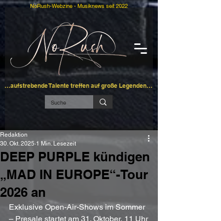
NoRush-Webzine - Musiknews seit 2022
…aufstrebende Talente treffen auf große Legenden…
Redaktion
30. Okt. 2025
1 Min. Lesezeit
DEEP PURPLE kündigen
„MAD IN EUROPE“-Tour
2026 an
Exklusive Open-Air-Shows im Sommer 
– Presale startet am 31. Oktober, 11 Uhr