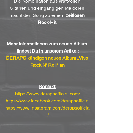
Die Kombination aus kraftvollen 
Gitarren und eingängigen Melodien 
macht den Song zu einem 
zeitlosen 
Rock-Hit.
Mehr Informationen zum neuen Album 
findest Du in unserem Artikel:
DERAPS kündigen neues Album „Viva 
Rock N’ Roll“ an
Kontakt:
https://www.derapsofficial.com/
https://www.facebook.com/derapsofficial
https://www.instagram.com/derapsofficia
l/