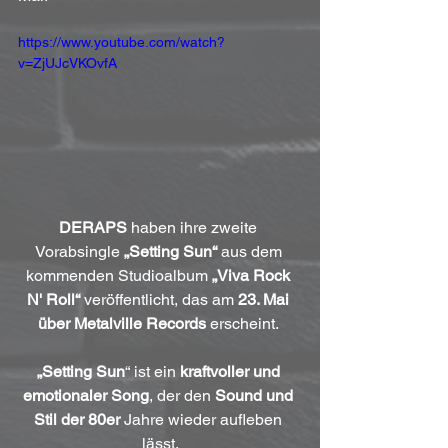
https://www.youtube.com/watch?
v=ZjUJcVKOvfA
DERAPS
 haben ihre zweite 
Vorabsingle 
„Setting Sun“
 aus dem 
kommenden Studioalbum 
„Viva Rock 
N' Roll“
 veröffentlicht, das am 
23. Mai 
über Metalville Records
 erscheint. 
„Setting Sun
“ ist ein 
kraftvoller und 
emotionaler Song
, der den 
Sound und 
Stil der 80er 
Jahre wieder aufleben 
lässt.