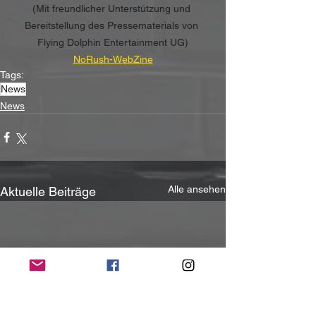
(Mit freundlicher Unterstützung und 
Bereitstellung des Pressematerials von 
Flying Dolphin Entertainment UG)
NoRush-WebZine
Tags:
News
News
Alle ansehen
Aktuelle Beiträge