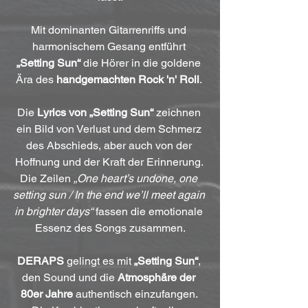
Mit dominanten Gitarrenriffs und 
harmonischem Gesang entführt 
„Setting Sun“
 die Hörer in die goldene 
Ära des 
handgemachten Rock 'n' Roll
. 
Die 
Lyrics von „Setting Sun“
 zeichnen 
ein Bild von Verlust und dem Schmerz 
des Abschieds, aber auch von der 
Hoffnung und der Kraft der Erinnerung. 
Die Zeilen 
„One heart’s undone, one 
setting sun / In the end we’ll meet again 
in brighter days“
 fassen die emotionale 
Essenz des Songs zusammen.
DERAPS
 gelingt es mit 
„Setting Sun“
, 
den Sound und die 
Atmosphäre der 
80er Jahre
 authentisch einzufangen. 