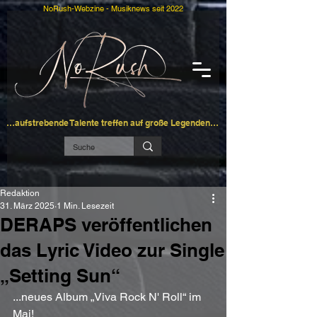
NoRush-Webzine - Musiknews seit 2022
…aufstrebende Talente treffen auf große Legenden…
Redaktion
31. März 2025
1 Min. Lesezeit
DERAPS veröffentlichen
das Lyric Video zur Single
„Setting Sun“
...neues Album „Viva Rock N' Roll“ im 
Mai!