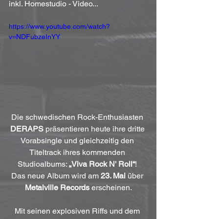
inkl. Homestudio - Video...
https://www.youtube.com/watch?
v=NDFubzeInYY
Die schwedischen Rock-Enthusiasten 
DERAPS
 präsentieren heute ihre dritte 
Vorabsingle und gleichzeitig den 
Titeltrack ihres kommenden 
Studioalbums: 
„Viva Rock N' Roll“
! 
Das neue Album wird am 
23. Mai
 über 
Metalville Records
 erscheinen.
Mit seinen explosiven Riffs und dem 