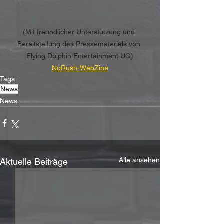
(Mit freundlicher Unterstützung und 
Bereitstellung des Pressematerials von 
Flying Dolphin Entertainment UG)
NoRush-WebZine
Tags:
News
News
Alle ansehen
Aktuelle Beiträge