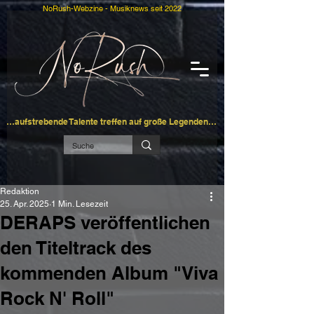
NoRush-Webzine - Musiknews seit 2022
…aufstrebende Talente treffen auf große Legenden…
Redaktion
25. Apr. 2025
1 Min. Lesezeit
DERAPS veröffentlichen
den Titeltrack des
kommenden Album "Viva
Rock N' Roll"