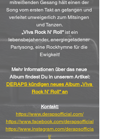
mitreißenden Gesang hält einen der 
Song vom ersten Takt an gefangen und 
verleitet unweigerlich zum Mitsingen 
und Tanzen.
„Viva Rock N' Roll“
 ist ein 
lebensbejahender, energiegeladener 
Partysong, eine Rockhymne für die 
Ewigkeit!
Mehr Informationen über das neue 
Album findest Du in unserem Artikel:
DERAPS kündigen neues Album „Viva 
Rock N’ Roll“ an
Kontakt:
https://www.derapsofficial.com/
https://www.facebook.com/derapsofficial
https://www.instagram.com/derapsofficia
l/