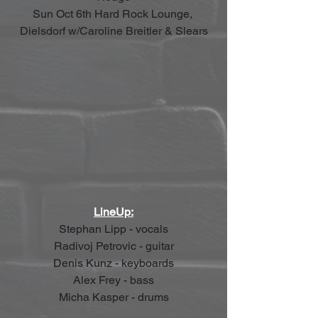
Sun Oct 6th Hard Rock Lounge, 
Dielsdorf w/Caroline Breitler & Slears
LineUp:
Stephan Lipp - vocals
Radivoj Petrovic - guitar
Denis Kunz - keyboards
Alex Frey - bass
Micha Kasper - drums