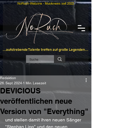
NoRush-Webzine - Musiknews seit 2022
…aufstrebende Talente treffen auf große Legenden…
Redaktion
26. Sept. 2024
1 Min. Lesezeit
DEVICIOUS
veröffentlichen neue
Version von "Everything"
und stellen damit ihren neuen Sänger 
"Stephan Lipp" und den neuen 