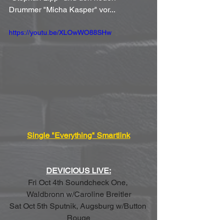
Drummer "Micha Kasper" vor...
https://youtu.be/XLOwWO88SHw
Single "Everything" Smartlink
DEVICIOUS LIVE:
Fri Oct 4th Soundcheck One, 
Waldbronn w/Caroline Breitler
Sat Oct 5th Sputnik, Augsburg w/Button 
Rouge