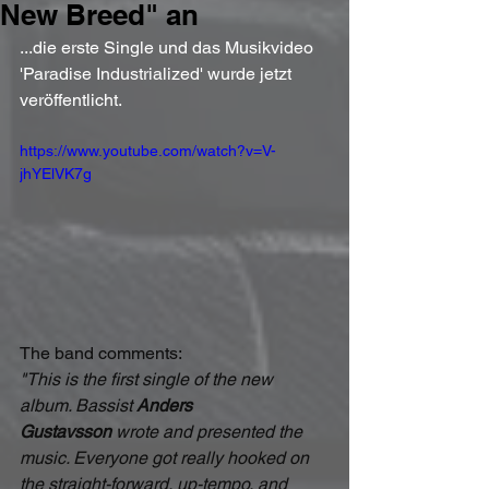
New Breed" an
...die erste Single und das Musikvideo 
'Paradise Industrialized' wurde jetzt 
veröffentlicht.
https://www.youtube.com/watch?v=V-
jhYElVK7g
The band comments:
"This is the first single of the new 
album. Bassist 
Anders 
Gustavsson
 wrote and presented the 
music. Everyone got really hooked on 
the straight-forward, up-tempo, and 