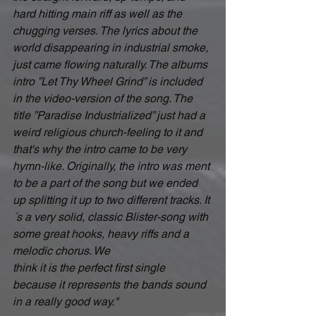
hard hitting main riff as well as the 
chugging verses. The lyrics about the 
world disappearing in industrial smoke, 
just came flowing naturally. The albums 
intro ”Let Thy Wheel Grind” is included 
in the video-version of the song. The 
title ”Paradise Industrialized” just had a 
weird religious church-feeling to it and 
that's why the intro came to be very 
hymn-like. Originally, the intro was ment 
to be a part of the song but we ended 
up splitting it up to two different tracks. It
´s a very solid, classic Blister-song with 
some great hooks, heavy riffs and a 
melodic chorus. We 
think it is the perfect first single 
because it represents the bands sound 
in a really good way." 