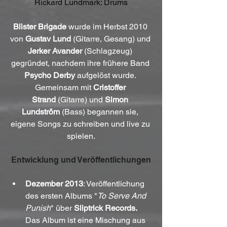
Rickard Lundmark: Drums
Blister Brigade
 wurde im Herbst 2010 
von 
Gustav Lund
 (Gitarre, Gesang) und 
Jerker Avander
 (Schlagzeug) 
gegründet, nachdem ihre frühere Band 
Psycho Derby
 aufgelöst wurde. 
Gemeinsam mit 
Cristoffer 
Strand
 (Gitarre) und 
Simon 
Lundström
 (Bass) begannen sie, 
eigene Songs zu schreiben und live zu 
spielen.
Entwicklung und Veröffentlichungen
Dezember 2013
: Veröffentlichung 
des ersten Albums "
To Serve And 
Punish
" über 
Sliptrick Records.
Das Album ist eine Mischung aus 