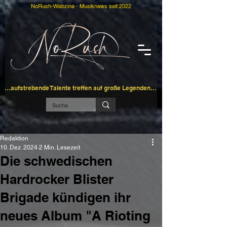
NoRush-Webzine - Musiknews seit 2022
…aufstrebende Talente treffen auf große Legenden…
Redaktion
10. Dez. 2024
2 Min. Lesezeit
Die schwedischen
Hardrocker Blister
Brigade kündigen ihr
neues Album "A Rioting