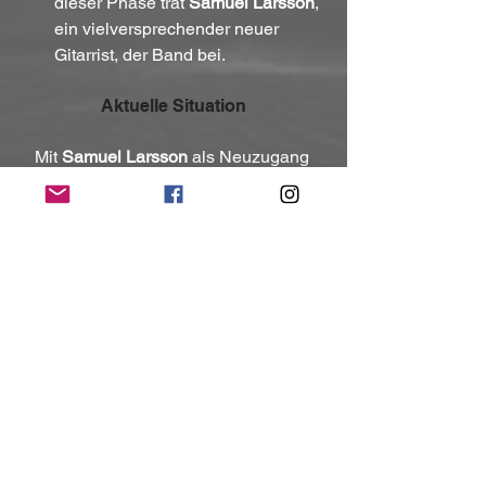
dieser Phase trat 
Samuel Larsson
, 
ein vielversprechender neuer 
Gitarrist, der Band bei.
Aktuelle Situation
Mit 
Samuel Larsson
 als Neuzugang 
und dem brandneuen Album 
A Rioting 
New Breed
 ist 
Blister Brigade
 bereit, 
die Bühne zurückzuerobern. Ihre 
dynamische Mischung aus 
klassischem Hardrock und modernen 
Heavy-Metal-Einflüssen macht die 
Band zu einer treibenden Kraft in der 
Szene.
Kontakt:
https://www.facebook.com/blisterbrigad