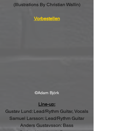
(Illustrations By Christian Wallin)
Vorbestellen
©Adam Björk
Line-up:
Gustav Lund: Lead/Rythm Guitar, Vocals
Samuel Larsson: Lead/Rythm Guitar
Anders Gustavsson: Bass