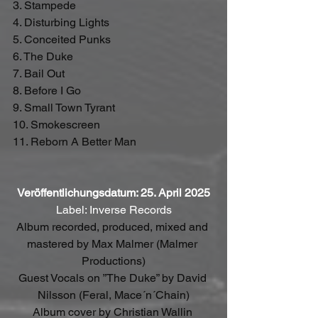
3. Stampede 
4. Disturbing Lights 
5. Conceited Punks 
6. The Duke 
7. Bail Out 
8. Before I Go 
9. Small Town Tyrant 
10. Smokescreen 
11. Reborn A Better Man 
Veröffentlichungsdatum: 25. April 2025
Label: Inverse Records
Album recorded, produced, mixed and 
mastered by Max Malmer (Malmer 
Productions)
Guest Vocals on ”The Duke” by David 
Nilsson (Feral, Mace´n´Chain)
Album cover by Christian Wallin 