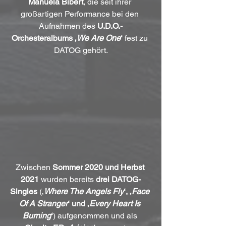
Manuela Bibert
, die seit ihrer 
großartigen Performance bei den 
Aufnahmen des 
U.D.O.-
Orchesteralbums ‚
We Are One
‘
 fest zu 
DATOG gehört.
Zwischen 
Sommer 2020 und Herbst 
2021
 wurden bereits 
drei DATOG-
Singles
 (‚
Where The Angels Fly
‘, ‚
Face 
Of A Stranger
‘ und ‚
Every Heart Is 
Burning
‘
) aufgenommen und als 