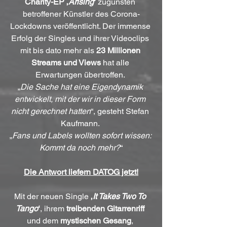
Charity-EP ‚
Arising
‘
 zugunsten 
betroffener Künstler des Corona-
Lockdowns veröffentlicht. Der immense 
Erfolg der Singles und ihrer Videoclips 
mit bis dato mehr als 
23 Millionen 
Streams und Views
 hat alle 
Erwartungen übertroffen. 
„
Die Sache hat eine Eigendynamik 
entwickelt, mit der wir in dieser Form 
nicht gerechnet hatten
“, gesteht Stefan 
Kaufmann. 
„
Fans und Labels wollten sofort wissen: 
Kommt da noch mehr?
“
Die Antwort liefern DATOG jetzt!
Mit der neuen Single 
‚
It Takes Two To 
Tango
‘
, ihrem 
treibenden Gitarrenriff
und dem 
mystischen Gesang
, 