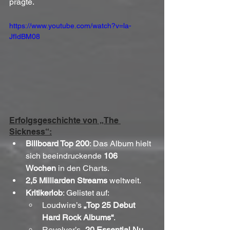
prägte.
https://www.youtube.com/watch?v=la-
JfIdBM08
Erfolgsgeschichte von „The 
Sickness“:
Billboard Top 200
: Das Album hielt 
sich beeindruckende 
106 
Wochen
 in den Charts.
2,5 Milliarden Streams
 weltweit.
Kritikerlob
: Gelistet auf:
Loudwire’s 
„Top 25 Debut 
Hard Rock Albums“
.
Revolver’s 
„20 Essential Nu 