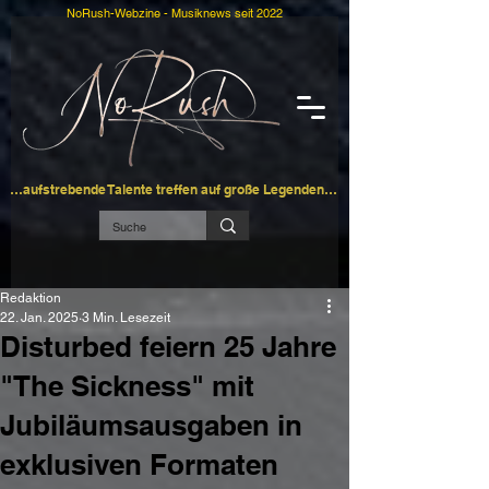
NoRush-Webzine - Musiknews seit 2022
…aufstrebende Talente treffen auf große Legenden…
Redaktion
22. Jan. 2025
3 Min. Lesezeit
Disturbed feiern 25 Jahre
"The Sickness" mit
Jubiläumsausgaben in
exklusiven Formaten