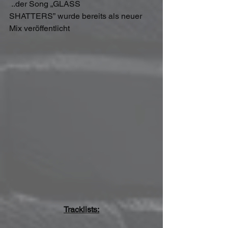
.
..der Song „GLASS 
SHATTERS” wurde bereits als neuer 
Mix veröffentlicht
Tracklists: