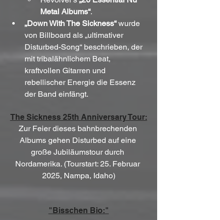
Metal Albums“
.
„Down With The Sickness“
 wurde 
von Billboard als „ultimativer 
Disturbed-Song“ beschrieben, der 
mit tribalähnlichem Beat, 
kraftvollen Gitarren und 
rebellischer Energie die Essenz 
der Band einfängt.
The Sickness 25th Anniversary Tour:
Zur Feier dieses bahnbrechenden 
Albums gehen Disturbed auf eine 
große Jubiläumstour durch 
Nordamerika. (Tourstart: 25. Februar 
2025, Nampa, Idaho)
"Bisschen Bio:"