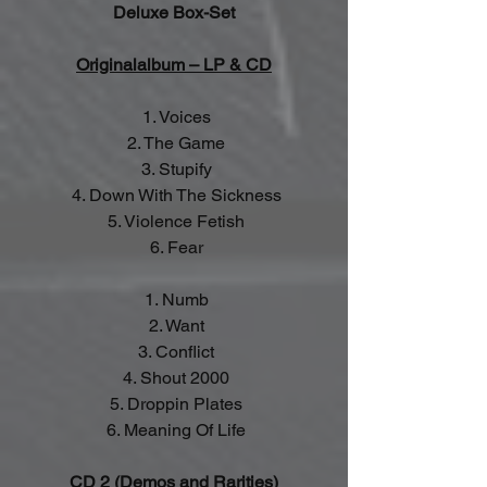
Deluxe Box-Set
Originalalbum – LP & CD
 1. Voices
 2. The Game
 3. Stupify
 4. Down With The Sickness
 5. Violence Fetish
 6. Fear
 1. Numb
 2. Want
 3. Conflict
 4. Shout 2000
 5. Droppin Plates
 6. Meaning Of Life
CD 2 (Demos and Rarities)