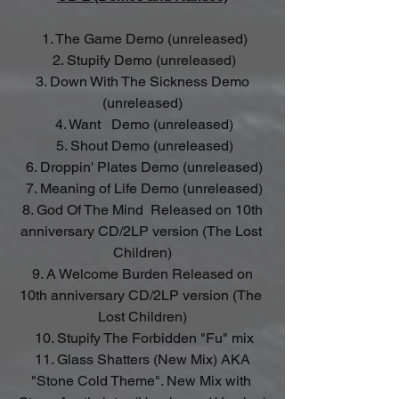
 1. The Game Demo (unreleased)
 2. Stupify Demo (unreleased)
 3. Down With The Sickness Demo 
(unreleased)
 4. Want   Demo (unreleased)
 5. Shout Demo (unreleased)
 6. Droppin' Plates Demo (unreleased)
 7. Meaning of Life Demo (unreleased)
 8. God Of The Mind  Released on 10th 
anniversary CD/2LP version (The Lost 
Children)
 9. A Welcome Burden Released on 
10th anniversary CD/2LP version (The 
Lost Children)
 10. Stupify The Forbidden "Fu" mix
 11. Glass Shatters (New Mix) AKA 
"Stone Cold Theme". New Mix with 