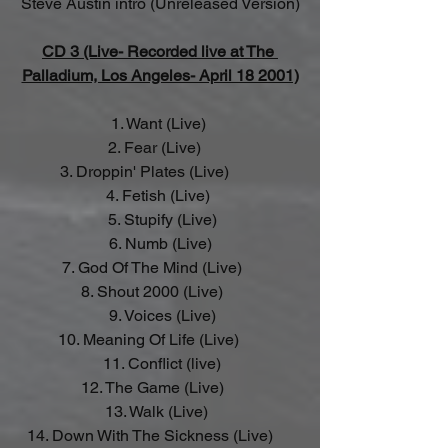
Steve Austin intro (Unreleased Version)
CD 3 (Live- Recorded live at The 
Palladium, Los Angeles- April 18 2001)
 1. Want (Live)  
 2. Fear (Live)    
 3. Droppin' Plates (Live)         
 4. Fetish (Live)  
 5. Stupify (Live)
 6. Numb (Live) 
 7. God Of The Mind (Live)     
 8. Shout 2000 (Live)     
 9. Voices (Live)
 10. Meaning Of Life (Live)       
 11. Conflict (live)
 12. The Game (Live)     
 13. Walk (Live)   
 14. Down With The Sickness (Live)      