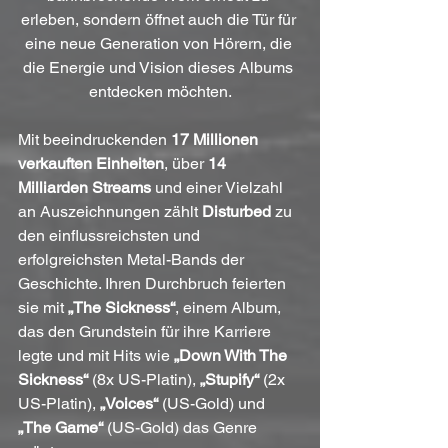
erleben, sondern öffnet auch die Tür für 
eine neue Generation von Hörern, die 
die Energie und Vision dieses Albums 
entdecken möchten.
Mit beeindruckenden 
17 Millionen 
verkauften Einheiten
, über 
14 
Milliarden Streams
 und einer Vielzahl 
an Auszeichnungen zählt 
Disturbed
 zu 
den einflussreichsten und 
erfolgreichsten Metal-Bands der 
Geschichte. Ihren Durchbruch feierten 
sie mit 
„The Sickness“
, einem Album, 
das den Grundstein für ihre Karriere 
legte und mit Hits wie 
„Down With The 
Sickness“
 (8x US-Platin), 
„Stupify“
 (2x 
US-Platin), 
„Voices“
 (US-Gold) und 
„The Game“
 (US-Gold) das Genre 