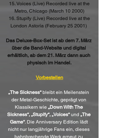
 15. Voices (Live) Recorded live at the 
Metro, Chicago (March 10 2000)
 16. Stupify (Live) Recorded live at the 
London Astoria (February 25 2001) 
Das Deluxe-Box-Set ist ab dem 7. März 
über die Band-Website und digital 
erhältlich, ab dem 21. März dann auch 
physisch im Handel.
Vorbestellen
„The Sickness“
 bleibt ein Meilenstein 
der Metal-Geschichte, geprägt von 
Klassikern wie 
„Down With The 
Sickness“, „Stupify“, „Voices“
 und 
„The 
Game“
. Die Anniversary Edition lädt 
nicht nur langjährige Fans ein, dieses 
bahnbrechende Werk erneut zu 