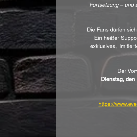
Fortsetzung – und a
Die Fans dürfen sich 
Ein heißer Suppor
exklusives, limiti
Der Vorv
Dienstag, den 
https://www.ev