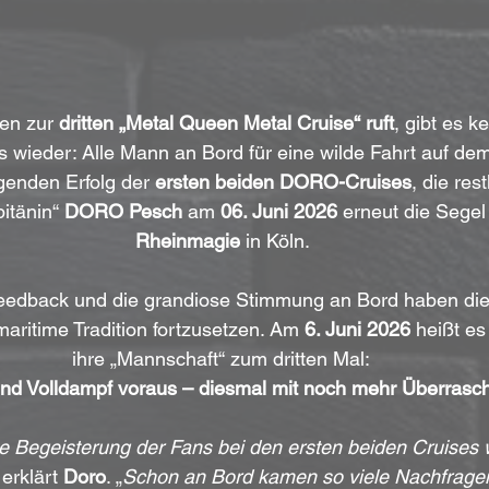
en zur 
dritten „Metal Queen Metal Cruise“ ruft
, gibt es k
s wieder: Alle Mann an Bord für eine wilde Fahrt auf dem
enden Erfolg der 
ersten beiden DORO-Cruises
, die res
itänin“ 
DORO Pesch
 am 
06. Juni 2026
 erneut die Segel
Rheinmagie
 in Köln.
Feedback und die grandiose Stimmung an Bord haben di
aritime Tradition fortzusetzen. Am 
6. Juni 2026
 heißt es 
ihre „Mannschaft“ zum dritten Mal: 
und Volldampf voraus – diesmal mit noch mehr Überrasc
 Begeisterung der Fans bei den ersten beiden Cruises w
 erklärt 
Doro
. „
Schon an Bord kamen so viele Nachfragen