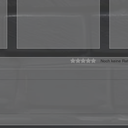
Mit 0 von 5 Sternen bewe
Noch keine Rat
DORO veröffentlicht neuen
Doro
Song: „Warriors Of The
ihr 
Sea“ ab sofort online!
Düss