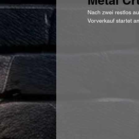
Metal Cr
Nach zwei restlos au
Vorverkauf startet am