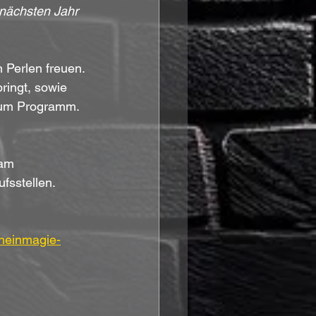
 nächsten Jahr 
 Perlen freuen. 
ringt, sowie 
 zum Programm.
 am 
fsstellen.
rheinmagie-