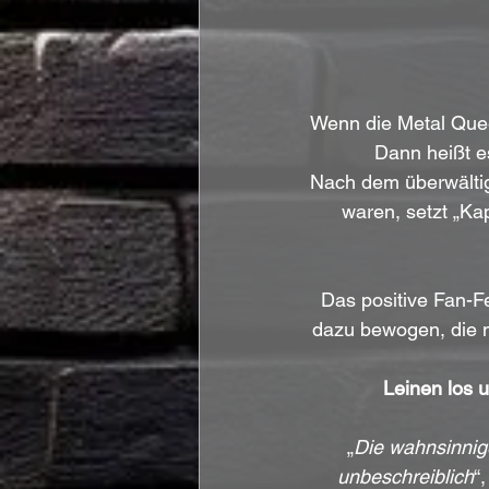
Wenn die Metal Que
Dann heißt e
Nach dem überwältig
waren, setzt „Kap
Das positive Fan-
dazu bewogen, die m
Leinen los 
„
Die wahnsinnige
unbeschreiblich
“,