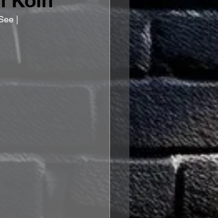
n Köln
See | 