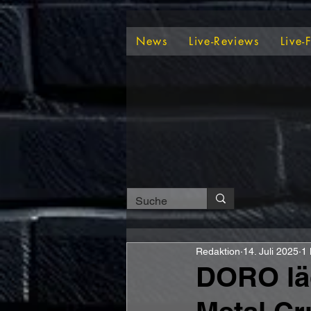
News
Live-Reviews
Live-
Redaktion
14. Juli 2025
1 
DORO läd