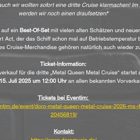
uch wir wollten sofort eine dritte Cruise klarmachen! Im
werden wir noch einen draufsetzen!
“
auf ein 
Best-Of-Set
 mit vielen alten Schätzen und neuen
t Act, der das Schiff schon mal auf Betriebstemperatur b
ertes Cruise-Merchandise gehören natürlich auch wieder
Ticket-Information:
erkauf für die dritte „Metal Queen Metal Cruise“ startet
15. Juli 2025 um 12:00 Uhr
 an allen bekannten Vorverkau
Tickets bei Eventim:
entim.de/event/doro-metal-queen-metal-cruise-2026-ms-
20456819/
Kontakt:
https://www.doromusic.de/