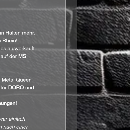
ein Halten mehr. 
 Rhein! 
tlos ausverkauft 
 auf der 
MS 
e Metal Queen 
für 
DORO
 und 
hungen!
ar einfach 
 nach einer 