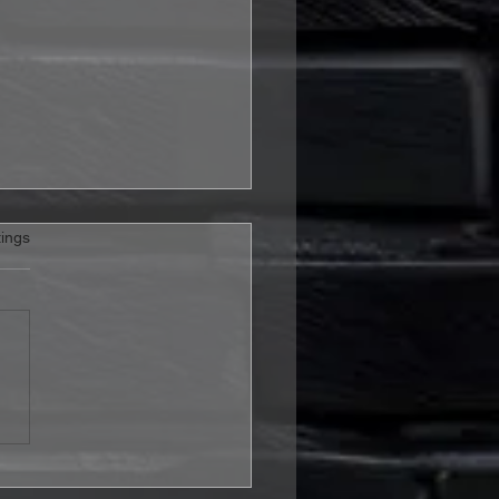
rtet.
ings
 Pesch erhält Preis für
Lebenswerk in
eldorf