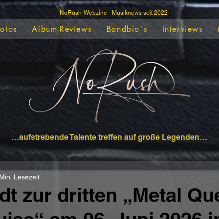
NoRush-Webzine - Musiknews seit 2022
Fotos
Album-Reviews
Bandbio´s
Interviews
…aufstrebende Talente treffen auf große Legenden…
Min. Lesezeit
t zur dritten „Metal Qu