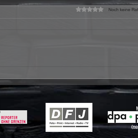
Mit 0 von 5 Sternen bewe
Noch keine Rat
Hollywood Vampires – At
Ferr
Montreux Jazz Festival
Joy 
2018 Review: Eine raue
Wenn
Hommage an die
ein 
Rockgeschichte
(no