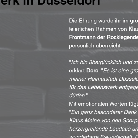
rk in Düsseldorf
Die Ehrung wurde ihr im gro
feierlichen Rahmen von 
Kla
Frontmann der Rocklegend
persönlich überreicht.
"
Ich bin überglücklich und zu
erklärt 
Doro
. "
Es ist eine gr
meiner Heimatstadt Düsseld
für das Lebenswerk entgeg
dürfen.
" 
Mit emotionalen Worten fügt 
"
Ein ganz besonderer Dank 
Klaus Meine von den Scorpi
herzergreifende Laudatio un
wunderbare Freundschaft. D