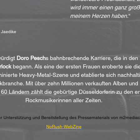
wird immer einen ganz große
meinem Herzen haben.
“
 Jaedike
ürdigt 
Doro Pesch
s bahnbrechende Karriere, die in den
lock
 begann. Als eine der ersten Frauen eroberte sie di
nierte Heavy-Metal-Szene und etablierte sich nachhaltig
ikbranche. Mit über zehn Millionen verkauften Alben und
60 Ländern zählt die gebürtige Düsseldorferin zu den er
Rockmusikerinnen aller Zeiten.
her Unterstützung und Bereitstellung des Pressematerials von m2mediac
NoRush-WebZine