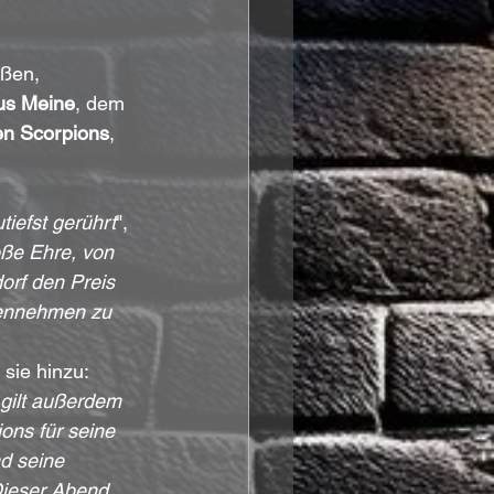
ßen, 
us Meine
, dem 
en Scorpions
, 
tiefst gerührt
", 
oße Ehre, von 
orf den Preis 
ennehmen zu 
sie hinzu: 
gilt außerdem 
ons für seine 
d seine 
ieser Abend 