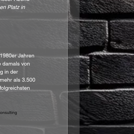
n Platz in 
 1980er Jahren 
e damals von 
 in der 
 mehr als 3.500 
folgreichsten 
onsulting