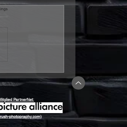
rtet.
ings
is & Sylvester – „It's A
To Be Alive“ Review:
 Hoffnung mehr ist als
schönes Wort
Mitglied PartnerNet:
rush-photopraphy.com)