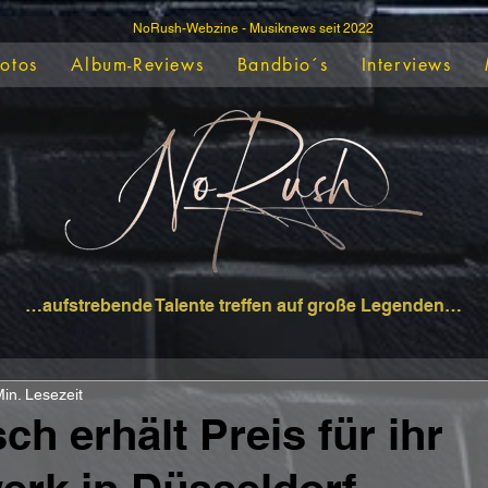
NoRush-Webzine - Musiknews seit 2022
Fotos
Album-Reviews
Bandbio´s
Interviews
…aufstrebende Talente treffen auf große Legenden…
in. Lesezeit
ch erhält Preis für ihr