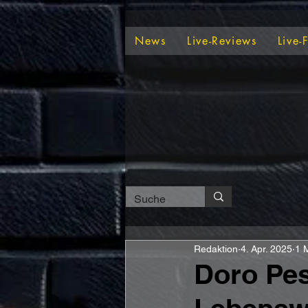
News
Live-Reviews
Live-
Redaktion
4. Apr. 2025
1 M
Doro Pes