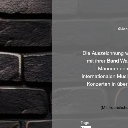
©Jan
Die Auszeichnung w
mit ihrer 
Band War
Männern domi
internationalen Mus
Konzerten in über 
(Mit freundlic
Tags: