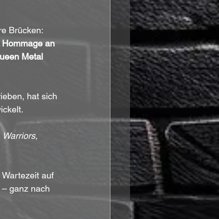
e Brücken: 
 
Hommage an 
ueen Metal 
ieben, hat sich 
ckelt.
 
Warriors
, 
 Wartezeit auf 
n – ganz nach 