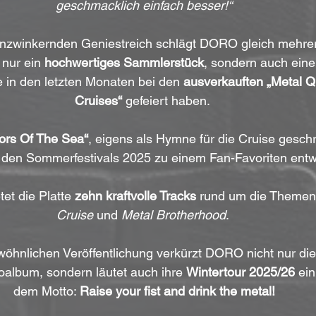
geschmacklich einfach besser!“
nzwinkernden Geniestreich schlägt DORO gleich mehrer
nur ein 
hochwertiges Sammlerstück
, sondern auch eine
ie in den letzten Monaten bei den 
ausverkauften „Metal Q
Cruises“
 gefeiert haben. 
ors Of The Sea“
, eigens als Hymne für die Cruise geschr
f den Sommerfestivals 2025 zu einem Fan-Favoriten entwi
et die Platte 
zehn kraftvolle Tracks
 rund um die Themen
Cruise
 und 
Metal Brotherhood
. 
wöhnlichen Veröffentlichung verkürzt DORO nicht nur die
oalbum, sondern läutet auch ihre 
Wintertour 2025/26
 ei
dem Motto: 
Raise your fist and drink the metal!