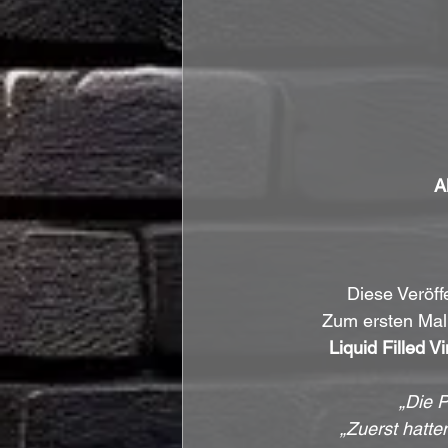
A
Diese Veröff
Zum ersten Mal 
Liquid Filled Vi
„Die P
„Zuerst hatte