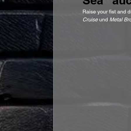
Sea“ auch
Raise your fist and 
Cruise
 und 
Metal Br