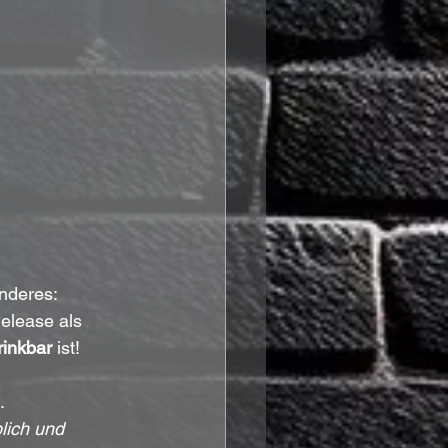
nderes: 
elease als 
rinkbar
 ist!
.
lich und 