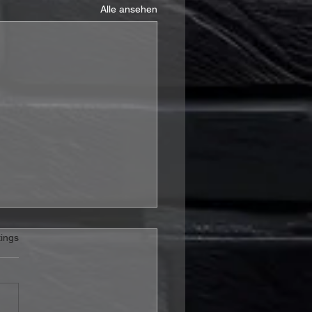
Alle ansehen
rtet.
ings