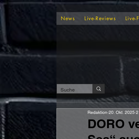
News
Live-Reviews
Live-
Redaktion
20. Okt. 2025
2
DORO ver