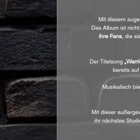
Mit diesem auge
Das Album ist nicht 
ihre Fans
, die s
Der Titelsong 
„Warri
bereits au
Musikalisch biet
Mit dieser außerge
ihr nächstes Studi