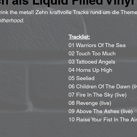
 als Liquid Filled Vinyl
drink the metal! Zehn kraftvolle Tracks rund um die Them
otherhood
. 
Tracklist:
01 Warriors Of The Sea 
02 Touch Too Much
03 Tattooed Angels 
04 Horns Up High 
05 Seelied
06 Children Of The Dawn (li
07 Fire In The Sky (live) 
08 Revenge (live) 
09 Above The Ashes (live)
10 Raise Your Fist In The Air