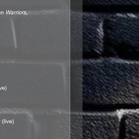
en 
Warriors
, 
ve) 
 (live)