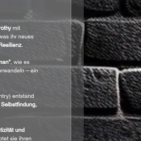
othy
 mit 
 was ihr neues 
Resilienz
.
man"
, wie es 
erwandeln – ein 
try) entstand 
 
Selbstfindung, 
izität und 
tet sie ihren 