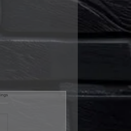
rtet.
ings