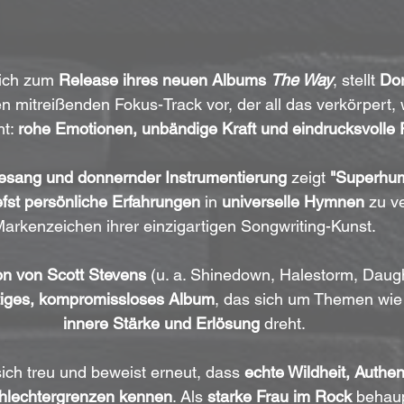
ich zum 
Release ihres neuen Albums 
The Way
, stellt 
Dor
en mitreißenden Fokus-Track vor, der all das verkörpert,
t: 
rohe Emotionen, unbändige Kraft und eindrucksvolle 
Gesang und donnernder Instrumentierung
 zeigt 
"Superhu
efst persönliche Erfahrungen
 in 
universelle Hymnen
 zu v
arkenzeichen ihrer einzigartigen Songwriting-Kunst.
on von Scott Stevens
 (u. a. Shinedown, Halestorm, Daugh
iges, kompromissloses Album
, das sich um Themen wie
innere Stärke und Erlösung
 dreht.
sich treu und beweist erneut, dass 
echte Wildheit, Authent
hlechtergrenzen kennen
. Als 
starke Frau im Rock
 behaup