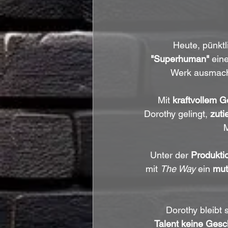
Heute, pünktl
"Superhuman"
 ein
Werk ausmach
Mit 
kraftvollem 
Dorothy gelingt, 
zuti
M
Unter der 
Produkti
mit 
The Way
 ein 
mut
Dorothy bleibt 
Talent
keine Gesc