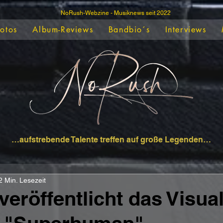
NoRush-Webzine - Musiknews seit 2022
Fotos
Album-Reviews
Bandbio´s
Interviews
…aufstrebende Talente treffen auf große Legenden…
2 Min. Lesezeit
veröffentlicht das Visual