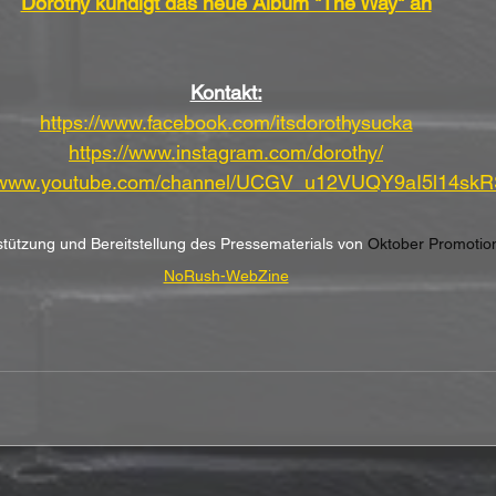
Dorothy kündigt das neue Album "The Way" an
Kontakt:
https://www.facebook.com/itsdorothysucka
https://www.instagram.com/dorothy/
//www.youtube.com/channel/UCGV_u12VUQY9aI5l14sk
rstützung und Bereitstellung des Pressematerials von 
Oktober Promoti
NoRush-WebZine