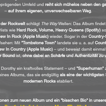
reprägenden Umfeld und 
reiht sich mühelos neben den 
– 
auf ihrem eigenen, unverwechselbaren Weg
.
s der Rockwelt
 schlägt 
The Way
 Wellen: Das Album findet 
ists wie 
Hard Rock, Volume, Heavy Queens (Spotify)
 s
ew In Rock (Apple Music)
 wieder. Sogar in der 
Country
fsehen: Mit 
"Tombstone Town"
 landete sie u. a. auf 
Count
w In Country (Apple Music)
 – und beweist damit einmal
hr Sound
 ist, 
ohne dabei an Schärfe und Authentizität zu v
t Dorothy ein kraftvolles Statement – und 
"Superhuman"
 
eines Albums, das sie endgültig 
als eine der wichtigste
modernen Rocks
 etabliert.
onen zum neuen Album und ein "bisschen Bio" in unsere