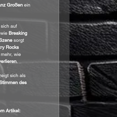
ganz Großen
 ein 
sich auf 
owie 
Breaking 
-Szene
 sorgt 
ry Rocks 
 mehr, wie 
erlieren
.
zeigt sich als 
n Stimmen des 
m Artikel: