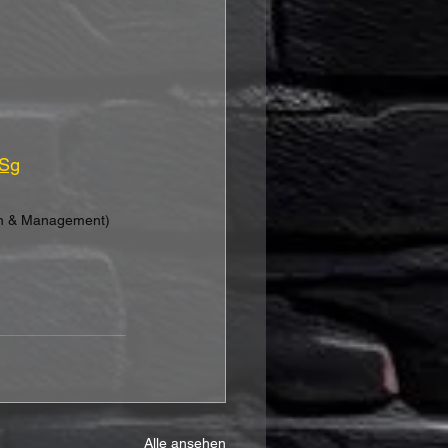
RSg
on & Management)
Alle ansehen