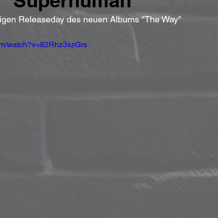
u "Superhuman"
utigen Releaseday des neuen Albums "The Way"
com/watch?v=82Rhz3szGrs