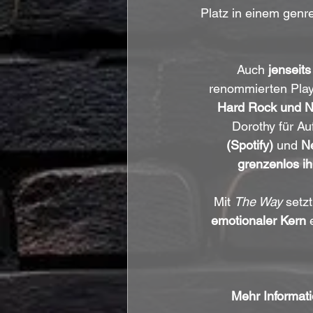
Platz in einem gen
Auch 
jenseit
renommierten Playl
Hard Rock und N
Dorothy für Au
(Spotify)
 und 
Ne
grenzenlos i
Mit 
The Way
 setz
emotionaler Kern
 
Mehr Informati