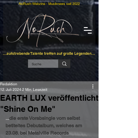
NoRush-Webzine - Musiknews seit 2022
…aufstrebende Talente treffen auf große Legenden…
Redaktion
12. Juli 2024
2 Min. Lesezeit
EARTH LUX veröffentlicht
"Shine On Me"
...
die erste Vorabsingle vom selbst 
betiteltes Debutalbum, welches am 
23.08. bei Metalville Records 