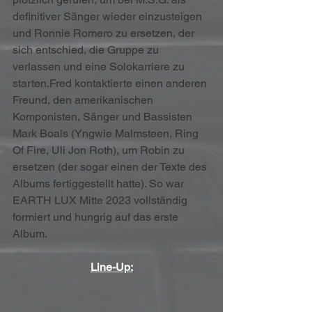
definitiver Sänger wieder einzusteigen 
und Ronnie Romero zu ersetzen, der 
sich entschied, die Gruppe zu 
verlassen und eine Solokarriere zu 
starten.Fred kontaktierte einen anderen 
Freund, den amerikanischen 
Komponisten, Sänger und Bassisten 
Mark Boals (Yngwie Malmsteen, Ring 
Of Fire, Uli Jon Roth), um Robin zu 
ersetzen (der sogar einen der Texte des 
Albums fertiggestellt hatte). So war 
EARTH LUX Mitte 2023 vollständig 
formiert und hungrig auf das erste 
Album.
Line-Up: