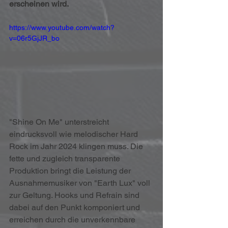
erscheinen wird.
https://www.youtube.com/watch?
v=06r5GjJR_bo
"Shine On Me" unterstreicht 
eindrucksvoll wie melodischer Hard 
Rock im Jahr 2024 klingen muss. Die 
fette und zugleich transparente 
Produktion bringt die Leistung der 
Ausnahmemusiker von "Earth Lux" voll 
zur Geltung. Hooks und Refrain sind 
dabei auf den Punkt komponiert und 
erreichen durch die unverkennbare 