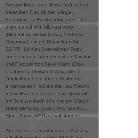
Songwritings kontaktierte Fred seinen 
deutschen Freund, den Sänger, 
Komponisten, Produzenten und Multi-
Instrumentalisten Michael Voss 
(Michael Schenker Group, Mad Max, 
Casanova) um die Bassgitarre für 
EARTH LUX zu übernehmen.Dazu 
konnte man mit dem britischen Musiker 
und Produzenten Steve Mann (Eloy, 
Lionheart und auch M.S.G.), der in 
Deutschland lebt, für die Keyboard 
einen weitern Hochkaräter und Freund 
mit an Bord holen. Das Line-Up wurde 
am Schluss durch den irischen Sänger 
Robin McAuley (Grand Prix, Survivor, 
Black Swan, MSG) vervollständigt.
Aber kurze Zeit später wurde McAuley 
plötzlich gerufen, um bei M.S.G. als 