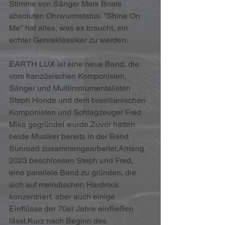
Stimme von Sänger Mark Boals 
absoluten Ohrwurmstatus. "Shine On 
Me" hat alles, was es braucht, ein 
echter Genreklassiker zu werden.
EARTH LUX ist eine neue Band, die 
vom französischen Komponisten, 
Sänger und Multiinstrumentalisten 
Steph Honde und dem brasilianischen 
Komponisten und Schlagzeuger Fred 
Mika gegründet wurde.Zuvor hatten 
beide Musiker bereits in der Band 
Sunroad zusammengearbeitet.Anfang 
2023 beschlossen Steph und Fred, 
eine parallele Band zu gründen, die 
sich auf melodischen Hardrock 
konzentriert, aber auch einige 
Einflüsse der 70er Jahre einfließen 
lässt.Kurz nach Beginn des 