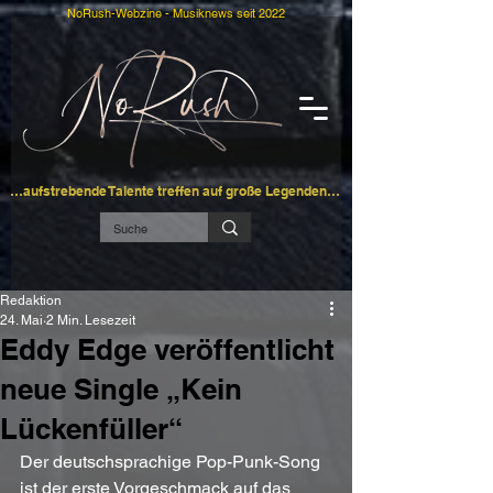
NoRush-Webzine - Musiknews seit 2022
…aufstrebende Talente treffen auf große Legenden…
Redaktion
24. Mai
2 Min. Lesezeit
Eddy Edge veröffentlicht
neue Single „Kein
Lückenfüller“
Der deutschsprachige Pop-Punk-Song 
ist der erste Vorgeschmack auf das 