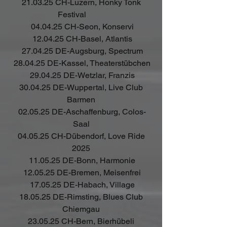
 21.03.25 CH-Luzern, Honky Tonk 
Festival         
 04.04.25 CH-Seon, Konservi
 12.04.25 CH-Basel, Atlantis
 27.04.25 DE-Augsburg, Spectrum
 28.04.25 DE-Kassel, Theaterstübchen
 29.04.25 DE-Wetzlar, Franzis
 30.04.25 DE-Wuppertal, Live Club 
Barmen
 02.05.25 DE-Aschaffenburg, Colos-
Saal
 04.05.25 CH-Dübendorf, Love Ride 
2025
 11.05.25 DE-Bonn, Harmonie
 12.05.25 DE-Bremen, Meisenfrei
 17.05.25 DE-Habach, Village
 18.05.25 DE-Rimsting, Blues Club 
Chiemgau
 23.05.25 CH-Bern, Bierhübeli 