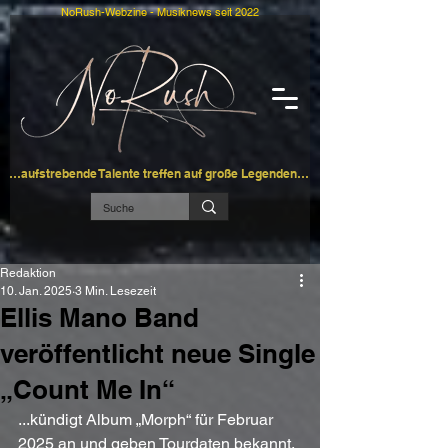
NoRush-Webzine - Musiknews seit 2022
…aufstrebende Talente treffen auf große Legenden…
Redaktion
10. Jan. 2025
3 Min. Lesezeit
Ellis Mano Band
veröffentlicht neue Single
„Count Me In“
...kündigt Album „Morph“ für Februar 
2025 an und geben Tourdaten bekannt.