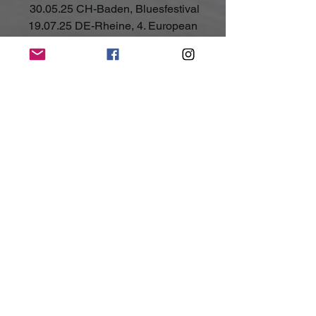
 30.05.25 CH-Baden, Bluesfestival
 19.07.25 DE-Rheine, 4. European 
Bluesfestival
 30.07.25 CH-Schaffhausen, Stars In 
Town (w/ Ugly Kid Joe, Alice Cooper)
 02.08.25.DE-Balve, German Kultrock 
Festival
 08.08.25 CH-Lichtensteig, Jazztage
 14.08.25 DE-Feriendorf Auenland, 
Woodstock Forever Festival
 22.08.25 RO-Dărmănești, Blues In The 
Garden
Kontakt:
https://www.facebook.com/EllisManoBa
nd
https://www.instagram.com/ellismanoba
nd/