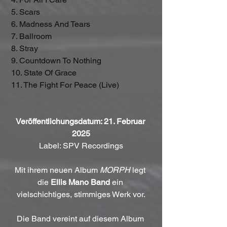
 5. Scars
 6. Madness And Tears
 7. Ballroom
 8. Stray
 9. Countdown To Nothing
 10. State Of Grace
 11. The Fight For Peace (Live)
Veröffentlichungsdatum: 21. Februar 
2025
Label: SPV Recordings
Mit ihrem neuen Album 
MORPH
 legt 
die 
Ellis Mano Band
 ein 
vielschichtiges, stimmiges Werk vor.
Die Band vereint auf diesem Album 