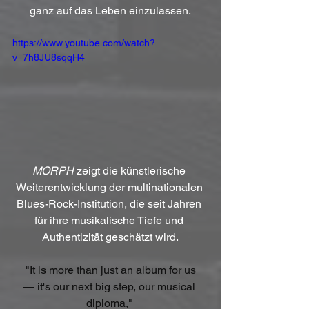
ganz auf das Leben einzulassen.
https://www.youtube.com/watch?
v=7h8JU8sqqH4
MORPH
 zeigt die künstlerische 
Weiterentwicklung der multinationalen 
Blues-Rock-Institution, die seit Jahren 
für ihre musikalische Tiefe und 
Authentizität geschätzt wird.
 "It is more than just an album for us 
— it's our next big step, our musical 
diploma," 