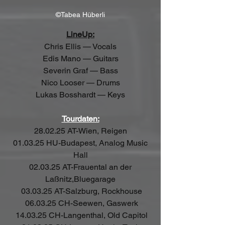
©Tabea Hüberli
LineUp:
Chris Ellis — Vocals
Edis Mano — Guitars
Severin Graf — Bass
Nico Looser — Drums
Lukas Bosshardt — Keys
Tourdaten:
28.02.25 AT-Wien, Reigen
 01.03.25 HU-Budapest, Analog Music 
Hall
 02.03.25 AT-Frauental an der 
Laßnitz,Bluegarage
 03.03.25 AT-Salzburg, Rockhouse
 06.03.25 CH-Seewen, Gaswerk
 14.03.25 CH-Langenthal, Old Capitol