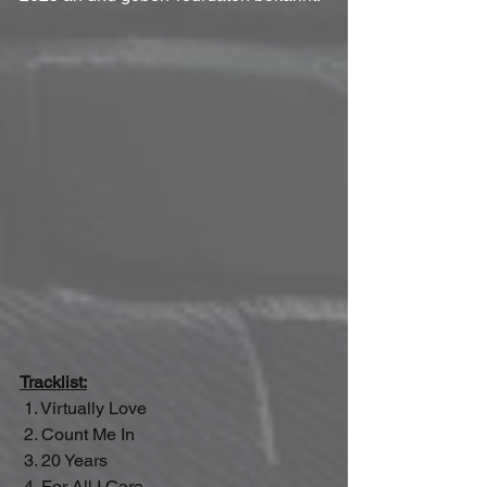
Tracklist:
 1. Virtually Love
 2. Count Me In
 3. 20 Years
 4. For All I Care