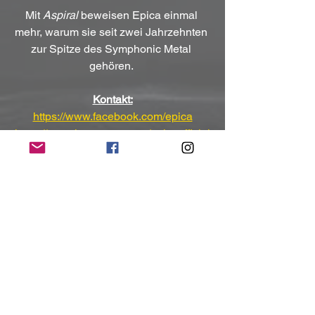
Mit 
Aspiral
 beweisen Epica einmal 
mehr, warum sie seit zwei Jahrzehnten 
zur Spitze des Symphonic Metal 
gehören. 
Kontakt:
https://www.facebook.com/epica
https://www.instagram.com/epicaofficial
https://www.youtube.com/user/epica
https://www.epica.nl/
(Mit freundlicher Unterstützung und 
Bereitstellung des Pressematerials von 
Atom Splitter PR
)
NoRush-WebZine
Tags:
News
News