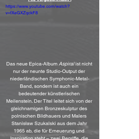
https://www.youtube.com/watch?
v=fXeGXZqckF8
Das neue Epica-Album 
Aspiral
 ist nicht 
nur der neunte Studio-Output der 
niederländischen Symphonic-Metal-
Band, sondern ist auch ein 
bedeutender künstlerischen 
Meilenstein. Der Titel leitet sich von der 
gleichnamigen Bronzeskulptur des 
polnischen Bildhauers und Malers 
Stanisław Szukalski aus dem Jahr 
1965 ab, die für Erneuerung und 
Inspiration steht – zwei Begriffe, die 