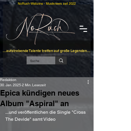
NoRush-Webzine - Musiknews seit 2022
…aufstrebende Talente treffen auf große Legenden…
Redaktion
30. Jan. 2025
2 Min. Lesezeit
Epica kündigen neues
Album "Aspiral" an
...und veröffentlichen die Single "Cross 
The Devide" samt Video