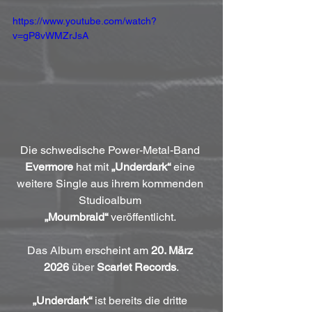
https://www.youtube.com/watch?
v=gP8vWMZrJsA
Die schwedische Power-Metal-Band 
Evermore
 hat mit 
„Underdark“
 eine 
weitere Single aus ihrem kommenden 
Studioalbum 
„Mournbraid“
 veröffentlicht. 
Das Album erscheint am 
20. März 
2026
 über 
Scarlet Records
.
„Underdark“
 ist bereits die dritte 