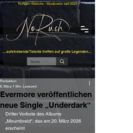
NoRush-Webzine - Musiknews seit 2022
…aufstrebende Talente treffen auf große Legenden…
Redaktion
6. März
1 Min. Lesezeit
Evermore veröffentlichen
neue Single „Underdark“
Dritter Vorbote des Albums 
„Mournbraid“, das am 20. März 2026 
erscheint