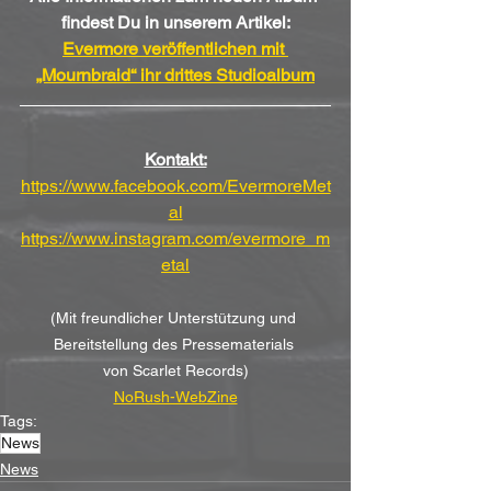
findest Du in unserem Artikel:
Evermore veröffentlichen mit 
„Mournbraid“ ihr drittes Studioalbum
Kontakt:
https://www.facebook.com/EvermoreMet
al
https://www.instagram.com/evermore_m
etal
(Mit freundlicher Unterstützung und 
Bereitstellung des Pressematerials 
von
Scarlet Records)
NoRush-WebZine
Tags:
News
News