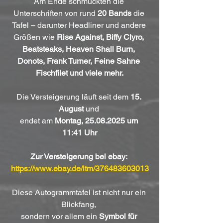
Am Ende schmückten die 
Unterschriften von rund 
20 Bands
 die 
Tafel – darunter Headliner und andere 
Größen wie 
Rise Against, Biffy Clyro, 
Beatsteaks, Heaven Shall Burn, 
Donots, Frank Turner, Feine Sahne 
Fischfilet und viele mehr.
Die Versteigerung läuft seit dem 
15. 
August
 und 
endet am 
Montag, 25.08.2025 um 
11:41 Uhr
Zur Versteigerung bei ebay: 
https://www.ebay.de/itm/376483603013
Diese Autogrammtafel ist nicht nur ein 
Blickfang, 
sondern vor allem ein 
Symbol für 