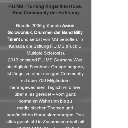
F.U.MS – Turning Anger Into Hope: 
Eine Community der Hoffnung
Bereits 2006 gründete 
Aaron 
Solowoniuk
, 
Drummer der Band Billy 
Talent
 und selbst von MS betroffen, in 
Kanada die Stiftung F.U.MS (Fuck U 
Multiple Sclerosis).
2013 entstand F.U.MS Germany. Was 
als digitale Facebook-Gruppe begann, 
ist längst zu einer riesigen Community 
mit über 700 Mitgliedern 
herangewachsen. Täglich wird hier 
über alles geredet – vom ganz 
normalen Wahnsinn bis zu 
medizinischen Themen und 
persönlichen Herausforderungen. Das 
alles geschieht in Zusammenarbeit mit 