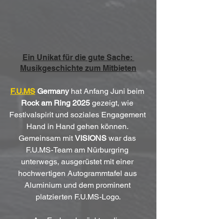
Ein Unikat für die gute Sache: 
Musikgeschichte zum Mitbieten
F.U.MS
 Germany
 hat Anfang Juni beim 
Rock am Ring 2025
 gezeigt, wie 
Festivalspirit und soziales Engagement 
Hand in Hand gehen können. 
Gemeinsam mit 
VISIONS
 war das 
F.U.MS-Team am Nürburgring 
unterwegs, ausgerüstet mit einer 
hochwertigen Autogrammtafel aus 
Aluminium und dem prominent 
platzierten F.U.MS-Logo.