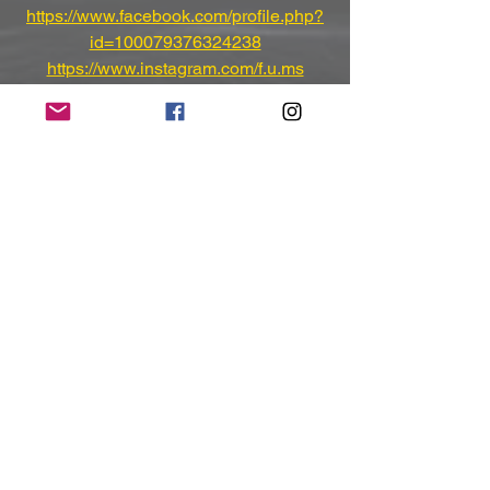
https://www.facebook.com/profile.php?
id=100079376324238
https://www.instagram.com/f.u.ms
https://x.com/F_U_MS
(Mit freundlicher Unterstützung und 
Bereitstellung des Pressematerials von 
Oktober Promotion & Management)
NoRush-WebZine
Tags:
News
News
Alle ansehen
Aktuelle Beiträge