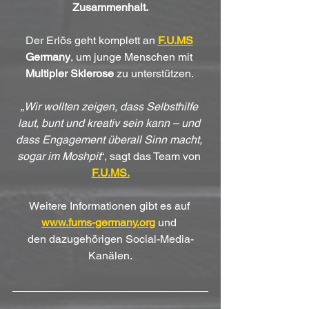
Zusammenhalt.
Der Erlös geht komplett an 
F.U.MS
Germany
, um junge Menschen mit 
Multipler Sklerose 
zu unterstützen. 
„
Wir wollten zeigen, dass Selbsthilfe 
laut, bunt und kreativ sein kann – und 
dass Engagement überall Sinn macht, 
sogar im Moshpit
“, sagt das Team von 
F.U.MS.
Weitere Informationen gibt es auf 
www.fums-germany.org
 und 
den dazugehörigen Social-Media-
Kanälen.