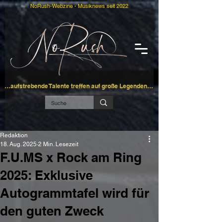
NoRush-Webzine - Musiknews seit 2022
…aufstrebende Talente treffen auf große Legenden…
Redaktion
18. Aug. 2025
2 Min. Lesezeit
F.U.MS x Rock am Ring
2025: Exklusive
Autogrammtafel wird für
den guten Zweck