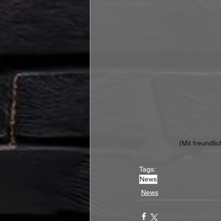
(Mit freundli
Tags:
News
News