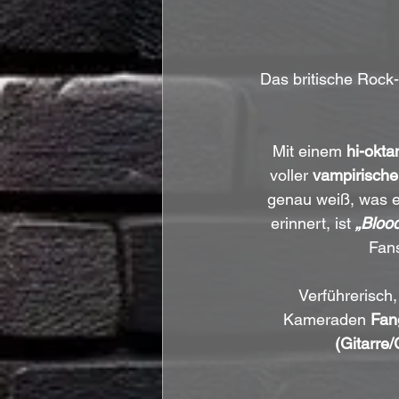
Das britische Rock-
Mit einem 
hi-okta
voller 
vampirischer
genau weiß, was er
erinnert, ist 
„Bloo
Fan
 Verführerisch, finster und triefend vor Sleaze laden die Genre-verschmelzenden 
Kameraden
 Fan
(Gitarre