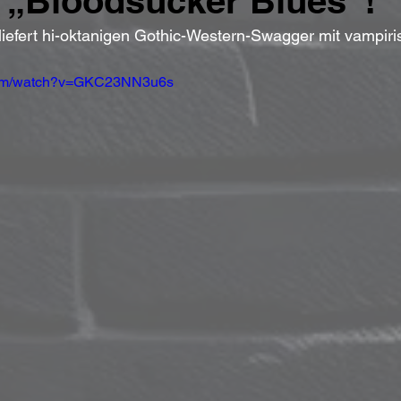
 „Bloodsucker Blues“!
 liefert hi-oktanigen Gothic-Western-Swagger mit vampir
.com/watch?v=GKC23NN3u6s