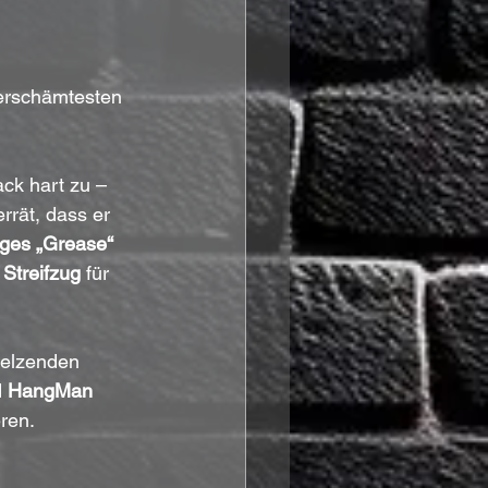
verschämtesten 
ack hart zu – 
errät, dass er 
tiges „Grease“ 
 Streifzug
 für 
 
HangMan 
eren.