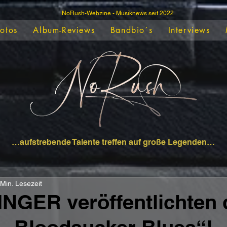
NoRush-Webzine - Musiknews seit 2022
Fotos
Album-Reviews
Bandbio´s
Interviews
…aufstrebende Talente treffen auf große Legenden…
 Min. Lesezeit
NGER veröffentlichten 