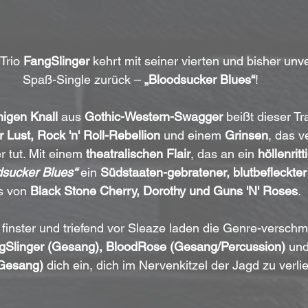
Trio 
FangSlinger
 kehrt mit seiner vierten und bisher un
Spaß-Single zurück – 
„Bloodsucker Blues“
!
nigen Knall
 aus 
Gothic-Western-Swagger
 beißt dieser Tr
 Lust, Rock 'n' Roll-Rebellion
 und einem
 Grinsen
, das v
 tut. Mit einem 
theatralischen Flair
, das an ein 
höllenrit
dsucker Blues“
 ein 
Südstaaten-gebratener, blutbefleckter
s von 
Black Stone Cherry, Dorothy und Guns 'N' Roses
. 
gSlinger (Gesang), BloodRose (Gesang/Percussion)
 und
/Gesang)
 dich ein, dich im Nervenkitzel der Jagd zu verli