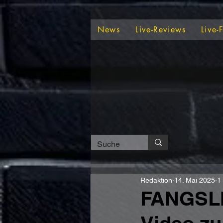
News
Live-Reviews
Live-
Redaktion
14. Mai 2025
1
FANGSLI