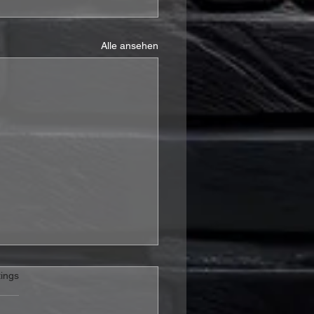
Alle ansehen
rtet.
ings