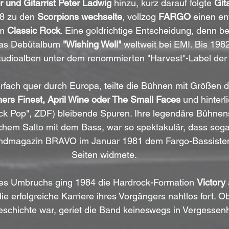
 und Gitarrist Peter Ladwig
 hinzu, kurz darauf folgte 
Git
8 zu den 
Scorpions wechselte
, vollzog 
FARGO
 einen e
m 
Classic Rock
. Eine goldrichtige Entscheidung, denn ber
das Debütalbum 
"Wishing Well"
 weltweit bei EMI. Bis 1982
tudioalben unter dem renommierten "Harvest"-Label der
rfach quer durch Europa, teilte die Bühnen mit Größen 
ers Finest, April Wine oder The Small Faces
 und hinterl
ck Pop", ZDF) bleibende Spuren. Ihre legendäre Bühnens
ichem Salto mit dem Bass, war so spektakulär, dass soga
ndmagazin BRAVO im Januar 1981 dem Fargo-Bassisten
Seiten widmete.
des Umbruchs ging 1984 die Hardrock-Formation 
Victory
ie erfolgreiche Karriere ihres Vorgängers nahtlos fort. O
schichte war, geriet die Band keineswegs in Vergessenh