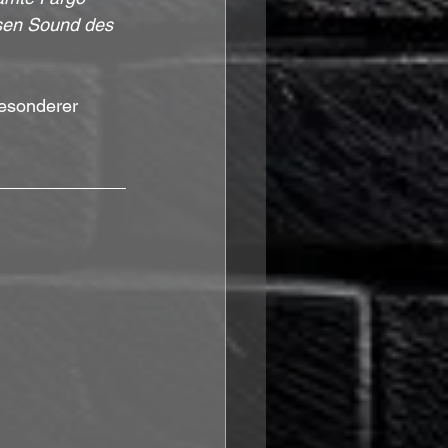
osen Sound des 
besonderer 