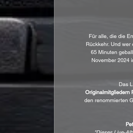
Für alle, die die E
Rückkehr. Und wer 
65 Minuten geball
November 2024 in
Das L
Originalmitgliedern
den renommierten Gi
Pe
"Dieses Live-Alb