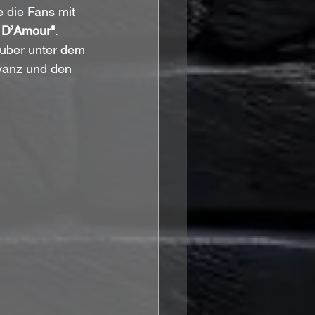
e die Fans mit 
 D’Amour"
. 
huber unter dem 
vanz und den 