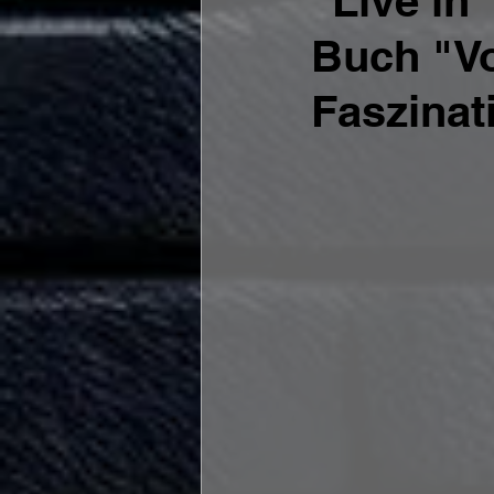
"Live in
Buch "Vo
Faszinat