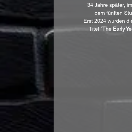
34 Jahre später, im
dem fünften St
Erst 2024 wurden die
Titel 
"The Early Ye