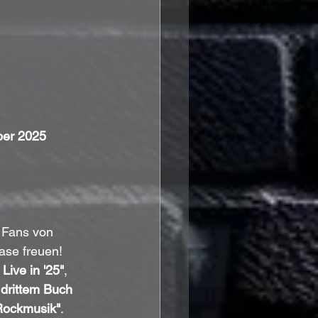
ber 2025
: Fans von 
ase freuen! 
Live in '25"
, 
 drittem Buch 
 Rockmusik"
.