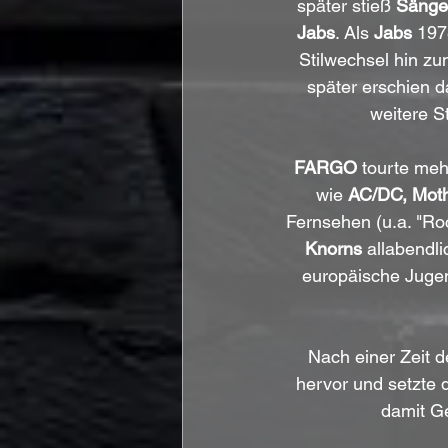
später stieß 
Sänger
Jabs
. Als 
Jabs
 197
Stilwechsel hin zu
später erschien 
weitere S
FARGO
 tourte meh
wie 
AC/DC, Moth
Fernsehen (u.a. "Ro
Knorns
 allabendl
europäische Juge
Nach einer Zeit 
hervor und setzte d
damit Ge