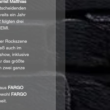
arrist Matthias 
ntscheidenden 
eits ein Jahr 
 folgten drei 
 EMI.
der Rockszene 
ieß auch im 
how, inklusive 
r das größte 
 zwei ganze 
 aus 
FARGO 
bwohl 
FARGO 
eit.