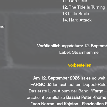
11. Don't Talk
12. The Tide Is Turning
13 Little Smile
14. Hard Attack
ind
Veröffentlichungsdatum: 12. Septem
Label: Steamhammer
vorbestellen
Am 12. September 2025
 ist es so weit
FARGO
 dürfen sich auf ein Doppel-Rele
Das erste Live-Album der Band, 
"Fargo – 
erscheint parallel zu 
Bassist Peter Knorns
"Von Narren und Kojoten - Faszination