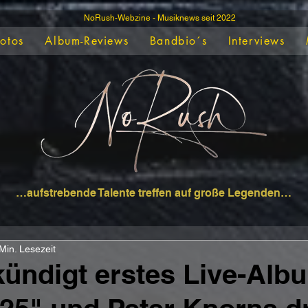
NoRush-Webzine - Musiknews seit 2022
Fotos
Album-Reviews
Bandbio´s
Interviews
…aufstrebende Talente treffen auf große Legenden…
Min. Lesezeit
ündigt erstes Live-Alb