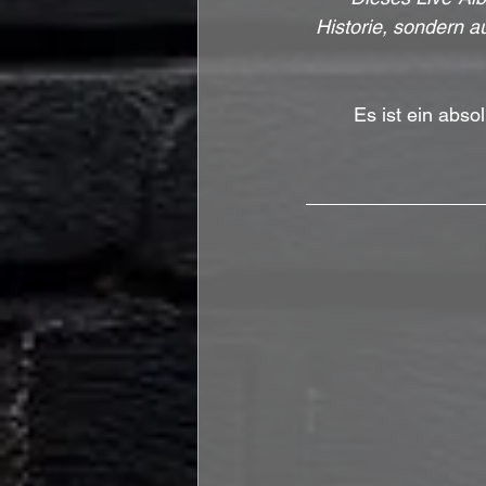
Historie, sondern 
Es ist ein abso