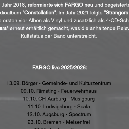
 Jahr 2018, 
reformierte sich FARGO neu
 und begeistert
udioalbum 
"Constellation"
. Im Jahr 2021 folgte 
"Strangers
 ersten vier Alben als Vinyl und zusätzlich als 4-CD-Sc
ars"
 erneut erhältlich gemacht, was die anhaltende Rele
Kultstatus der Band unterstreicht.
FARGO live 2025/2026: 
13.09. Börger - Gemeinde- und Kulturzentrum
09.10. Rimsting - Feuerwehrhaus
10.10. CH-Aarburg - Musigburg
11.10. Ludwigsburg - Scala
12.10. Augsburg - Spectrum
23.10. Bremen - Meisenfrei