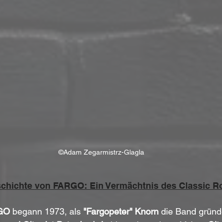
©Adam Zegarmistrz-Glagla
chichte von FARGO: Ein Vermächtnis des Classic R
GO
 begann 1973, als 
"Fargopeter" Knorn
 die Band gründ