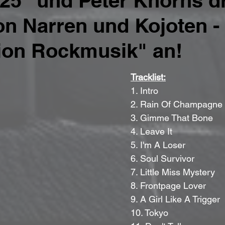
 '25" und Peter Knorns dr
n Narren und Kojoten -
ion Rockmusik" an!
Tracklist:
1. Intro
2. Rain Of Champagne
3. Gimme That Bone
4. Leave It
5. I'm A Loser
6. Soul Survivor
7. Little Miss Mystery
8. Frontpage Lover
9. A Girl Like A Trigger
10. Tokyo