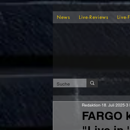
News
Live-Reviews
Live-
Redaktion
18. Juli 2025
3 
FARGO k