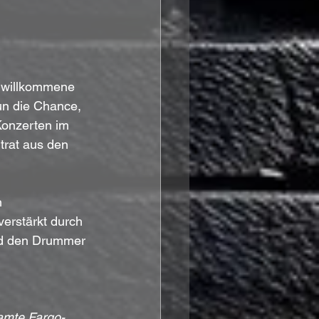
e willkommene 
n die Chance, 
Konzerten im 
rat aus den 
 
 verstärkt durch 
d den Drummer 
samte Fargo-