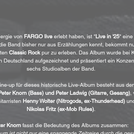
nergie von 
FARGO live
 erlebt haben, ist "
Live in '25
" ein
die Band bisher nur aus Erzählungen kennt, bekommt nu
ten 
Classic Rock
 pur zu erleben. Das Album wurde bei 
 Deutschland aufgezeichnet und präsentiert ein Konzent
sechs Studioalben der Band.
ine-up für dieses historische Live-Album besteht aus den
 Peter Knorn (Bass) und Peter Ladwig (Gitarre, Gesang)
,
tarristen 
Henny Wolter (Nitrogods, ex-Thunderhead)
 un
Nikolas Fritz (ex-Mob Rules)
.
ter Knorn
 fasst die Bedeutung des Albums zusammen: 
um ist nicht nur eine spannende Zeitreise durch die ge