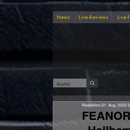
News
Live-Reviews
Live-
Redaktion
21. Aug. 2025
2
FEANOR 