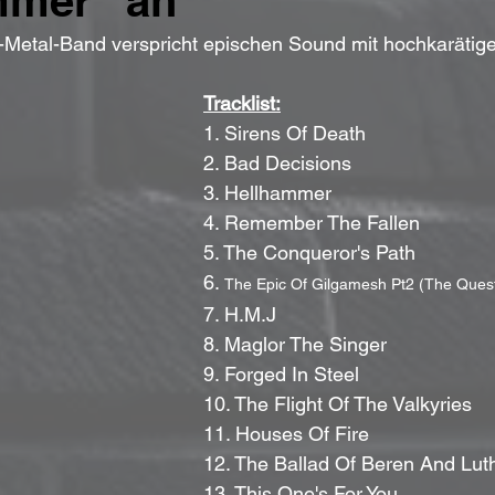
mmer“ an
-Metal-Band verspricht epischen Sound mit hochkarätig
Tracklist:
1. Sirens Of Death
2. Bad Decisions
3. Hellhammer
4. Remember The Fallen
5. The Conqueror's Path
6. 
The Epic Of Gilgamesh Pt2 (The Quest
7. H.M.J
8. Maglor The Singer
9. Forged In Steel
10. The Flight Of The Valkyries
11. Houses Of Fire
								      12. The Ballad Of Beren And Lu
								      13. This One's For You