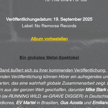
Veröffentlichungsdatum: 19. September 2025
Label: No Remorse Records
Album vorbestellen
Ein globales Metal-Spektakel
Band äußert sich zu ihrer kommenden Veröffentlichung: 
den Veröffentlichung können Hörer ein aufregendes und
rten, das eine wahrhaft globale Zusammenarbeit zeigt.
n aus der ganzen Welt geschaffen, darunter 
Mike Stark
 
n
 (ex-RUNNING WILD, ex-GRAVE DIGGER) in Deutschla
üdkorea, 
EV Martel
 in Brasilien, 
Gus Acosta
 und 
Emilian