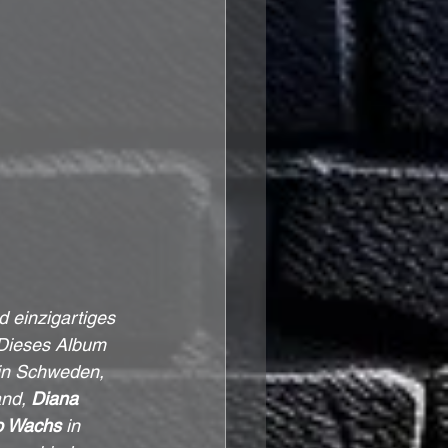
 einzigartiges 
 Dieses Album 
in Schweden, 
nd, 
Diana 
o Wachs
 in 