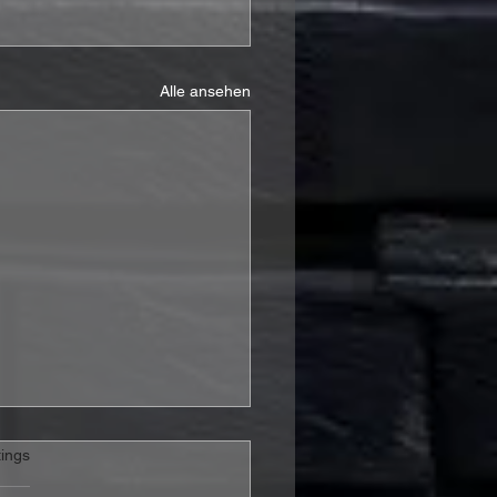
Alle ansehen
rtet.
ings