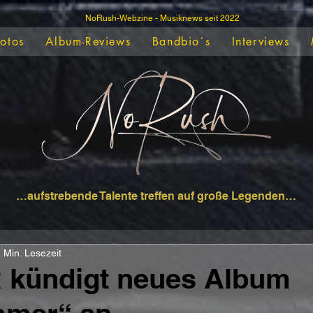
NoRush-Webzine - Musiknews seit 2022
Fotos
Album-Reviews
Bandbio´s
Interviews
…aufstrebende Talente treffen auf große Legenden…
 Min. Lesezeit
kündigt neues Album