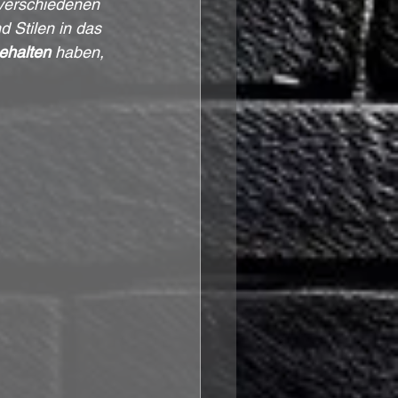
 verschiedenen 
d Stilen in das 
halten
 haben, 