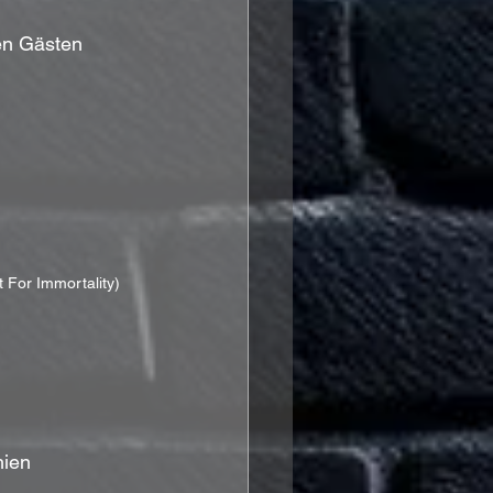
en Gästen
 For Immortality)
thien