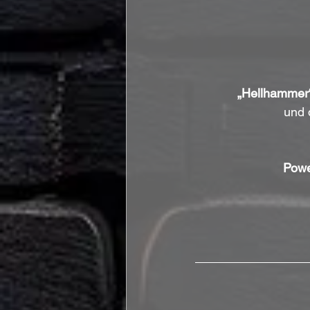
„Hellhammer
und 
Powe