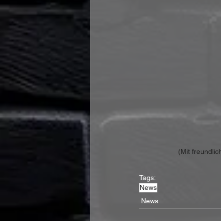
(Mit freundli
Tags:
News
News