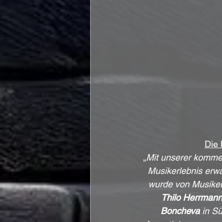
Die 
„
Mit unserer kommen
Musikerlebnis erwa
wurde von Musiker
Thilo Herrman
Boncheva
 in S