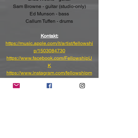
Sam Browne - guitar (studio-only)
Ed Munson - bass
Callum Tuffen - drums
Kontakt:
https://music.apple.com/it/artist/fellowshi
p/1503084730
https://www.facebook.com/FellowshipU
K
https://www.instagram.com/fellowshipm
etal
https://open.spotify.com/intl-
it/artist/3WDqn7WBcRoRE1IpEWNf3E
https://www.youtube.com/channel/UCD
JNMVUDGYzo1m7efy1OuOA
(Mit freundlicher Unterstützung und 
Bereitstellung des Pressematerials vo
n 