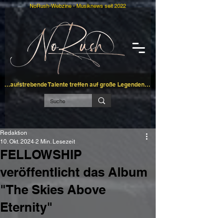
NoRush-Webzine - Musiknews seit 2022
…aufstrebende Talente treffen auf große Legenden…
Redaktion
10. Okt. 2024
2 Min. Lesezeit
FELLOWSHIP
veröffentlicht das Album
"The Skies Above
Eternity"