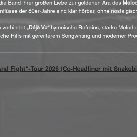
 die Band ihrer großen Liebe zur goldenen Ära des 
Melod
inflüsse der 80er-Jahre sind klar hörbar, ohne nostalgisc
 verbindet 
„Déjà Vu“
 hymnische Refrains, starke Melodi
iche Riffs mit gereifterem Songwriting und moderner Pro
And Fight“-Tour 2026 (Co-Headliner mit Snakebi