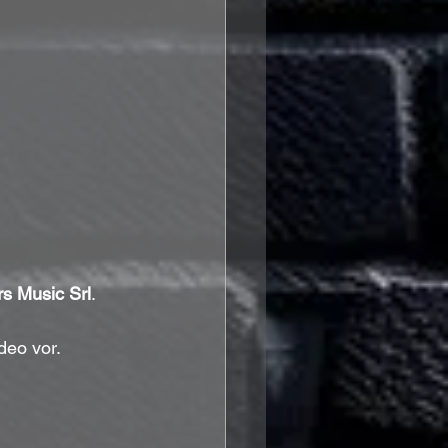
rs Music Srl
. 
deo vor.