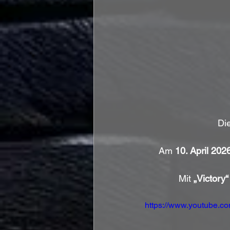
Di
Am 
10. April 202
Mit 
„Victory“
https://www.youtube.