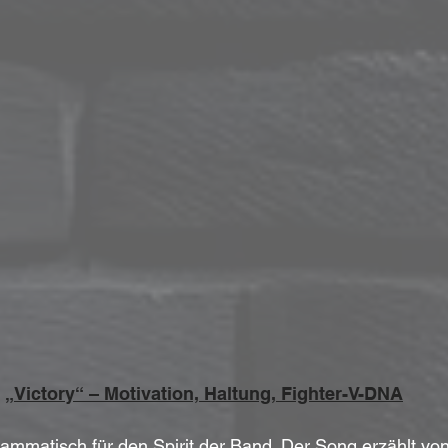
„Victory“ – Motivation, Haltung, Fighter-V-DNA
rammatisch für den Spirit der Band. Der Song erzählt vo