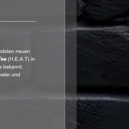
ndsten neuen 
Tee
 (H.E.A.T) in 
 bekannt. 
naler und 