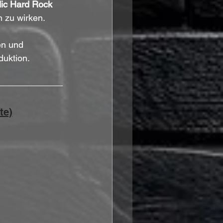
ic Hard Rock
h zu wirken. 
en und 
duktion.
te)