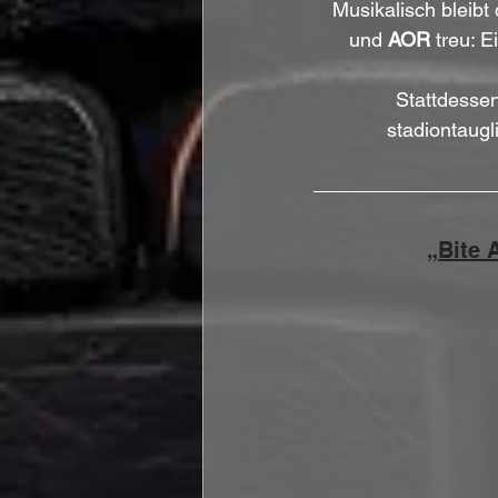
Musikalisch bleibt
und 
AOR 
treu: E
Stattdessen
stadiontaugl
„Bite 