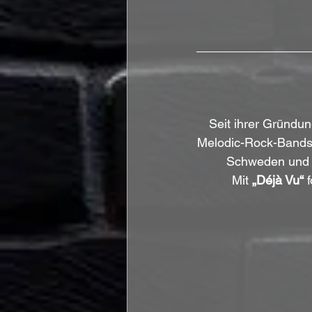
Seit ihrer Gründun
Melodic-Rock-Bands 
Schweden und m
Mit 
„Déjà Vu“
 