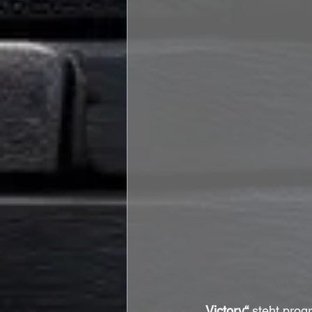
„Victory“ 
steht prog