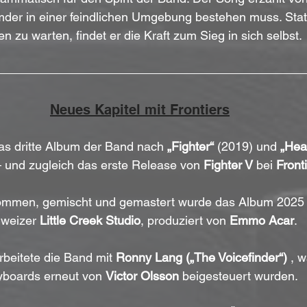
mder in einer feindlichen Umgebung bestehen muss. Stat
en zu warten, findet er die Kraft zum Sieg in sich selbst.
Neues Kapitel mit Frontiers
das dritte Album der Band nach 
„Fighter“
 (2019) und 
„Hea
– und zugleich das erste Release von 
Fighter V
 bei 
Front
mmen, gemischt und gemastert wurde das Album 2025 
weizer 
Little Creek Studio
, produziert von 
Emmo Acar
. 
rbeitete die Band mit 
Ronny Lang („The Voicefinder“) 
, 
boards erneut von 
Victor Olsson
 beigesteuert wurden.