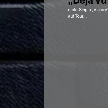
„Déjà Vu
erste Single „Victory
auf Tour...