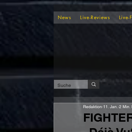
News
Live-Reviews
Live-
Redaktion
11. Jan.
2 Min.
FIGHTER