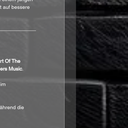
t auf bessere 
rt Of The 
iers Music
. 
im 
während die 