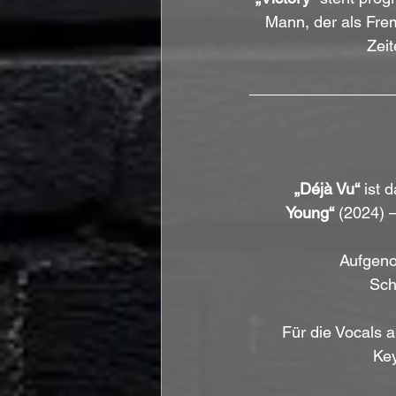
Mann, der als Fre
Zeit
„Déjà Vu“
 ist 
Young“
 (2024) 
Aufgeno
Sch
Für die Vocals a
Key