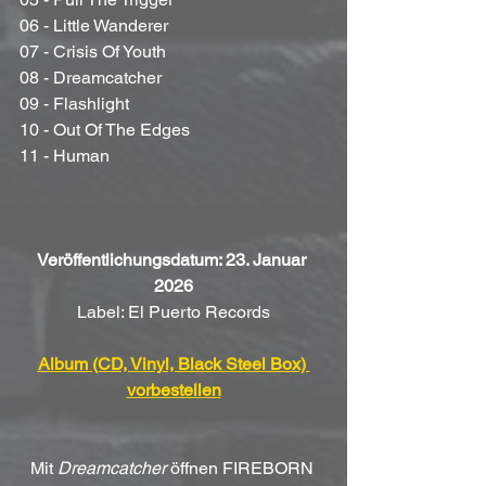
06 - Little Wanderer 
07 - Crisis Of Youth 
08 - Dreamcatcher 
09 - Flashlight 
10 - Out Of The Edges 
11 - Human
Veröffentlichungsdatum: 23. Januar 
2026
Label: El Puerto Records
Album (CD, Vinyl, Black Steel Box) 
vorbestellen
Mit 
Dreamcatcher
 öffnen FIREBORN 