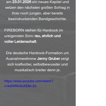
am 
23.01.2026
 ein neues Kapitel und 
setzen den nächsten großen Schlag in 
ihrer noch jungen, aber bereits 
beeindruckenden Bandgeschichte. 
FIREBORN stehen für Hardrock im 
ureigensten Sinn: 
rau, ehrlich und 
voller Leidenschaft
.
Die deutsche Hardrock-Formation um 
Ausnahmestimme 
Jenny Gruber
 zeigt 
sich kraftvoller, selbstbewusster und 
musikalisch breiter denn je. 
https://www.youtube.com/watch?
v=kdIXINnSuKE&t=2s