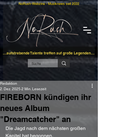
NoRush-Webzine - Musiknews seit 2022
…aufstrebende Talente treffen auf große Legenden…
Redaktion
2. Dez. 2025
2 Min. Lesezeit
FIREBORN kündigen ihr
neues Album
"Dreamcatcher" an
Die Jagd nach dem nächsten großen 
Kapitel hat begonnen.