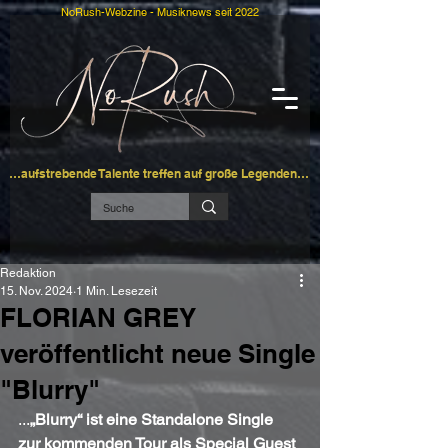
NoRush-Webzine - Musiknews seit 2022
…aufstrebende Talente treffen auf große Legenden…
Redaktion
15. Nov. 2024
1 Min. Lesezeit
FLORIAN GREY
veröffentlicht neue Single
"Blurry"
...
„Blurry“ ist eine Standalone Single 
zur kommenden Tour als Special Guest 