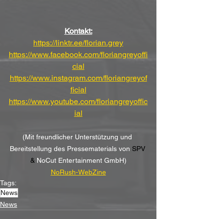
Kontakt:
https://linktr.ee/florian.grey
https://www.facebook.com/floriangreyoffi
cial
https://www.instagram.com/floriangreyof
ficial
https://www.youtube.com/floriangreyoffic
ial
(Mit freundlicher Unterstützung und 
Bereitstellung des Pressematerials von 
SPV 
& 
NoCut Entertainment GmbH)
NoRush-WebZine
Tags:
News
News