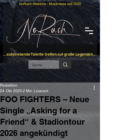
NoRush-Webzine - Musiknews seit 2022
…aufstrebende Talente treffen auf große Legenden…
Redaktion
24. Okt. 2025
2 Min. Lesezeit
FOO FIGHTERS – Neue
Single „Asking for a
Friend“ & Stadiontour
2026 angekündigt