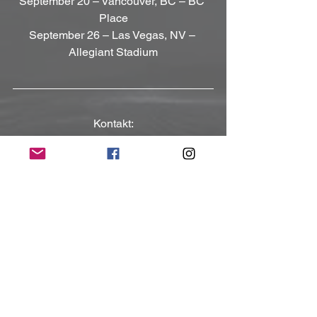
September 20 – Vancouver, BC – BC 
Place
September 26 – Las Vegas, NV – 
Allegiant Stadium
Kontakt:
https://foofighters.com
https://www.facebook.com/foofighters
https://www.instagram.com/foofighters
(Mit freundlicher Unterstützung und 
Bereitstellung des Pressematerials von 
Sony Music Entertainment Germany GmbH)
NoRush-WebZine
Tags:
News