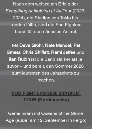
Nach dem weltweiten Erfolg der 
Everything or Nothing at All
-Tour (2023–
2024), die Stadien von Tokio bis 
London füllte, sind die Foo Fighters 
bereit für den nächsten Anlauf.
 Mit 
Dave Grohl
, 
Nate Mendel
, 
Pat 
Smear
, 
Chris Shiflett
, 
Rami Jaffee
 und 
Ilan Rubin
 ist die Band stärker als je 
zuvor – und bereit, den Sommer 2026 
zum lautesten des Jahrzehnts zu 
machen.
FOO FIGHTERS 2026 STADIUM 
TOUR (Nordamerika)
Gemeinsam mit Queens of the Stone 
Age (außer am 12. September in Fargo)