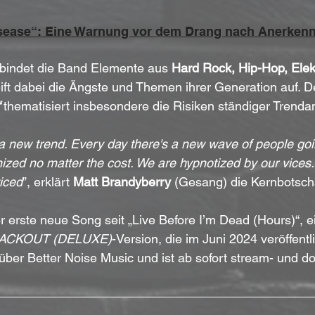
sease“: Eine Warnung vor dem Drang nach Anerken
rbindet die Band Elemente aus 
Hard Rock, Hip-Hop, Elek
ift dabei die Ängste und Themen ihrer Generation auf. D
 thematisiert insbesondere die Risiken ständiger Trend
a new trend. Every day there's a new wave of people goin
zed no matter the cost. We are hypnotized by our vices...
iced
”, erklärt 
Matt Brandyberry
 (Gesang) die Kernbotsch
r erste neue Song seit „Live Before I’m Dead (Hours)“, 
ACKOUT (DELUXE)
-Version, die im Juni 2024 veröffentl
über Better Noise Music und ist ab sofort stream- und d