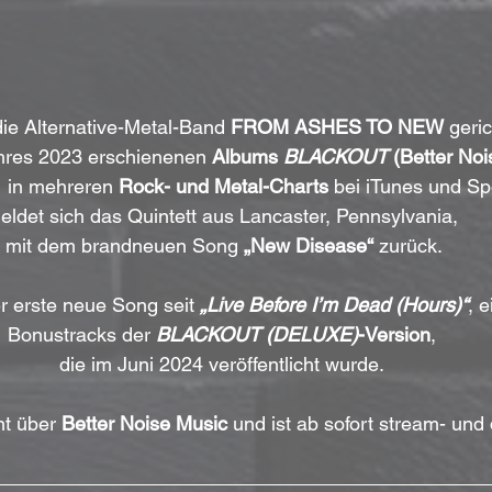
die Alternative-Metal-Band 
FROM ASHES TO NEW
 geri
ihres 2023 erschienenen 
Albums 
BLACKOUT
 (Better No
 
in mehreren 
Rock- und Metal-Charts
 bei iTunes und Spo
eldet sich das Quintett aus Lancaster, Pennsylvania, 
mit dem brandneuen Song 
„New Disease“
 zurück.
er erste neue Song seit 
„Live Before I’m Dead (Hours)“
, 
Bonustracks der 
BLACKOUT (DELUXE)
-Version
, 
die im Juni 2024 veröffentlicht wurde. 
t über 
Better Noise Music
 und ist ab sofort stream- und