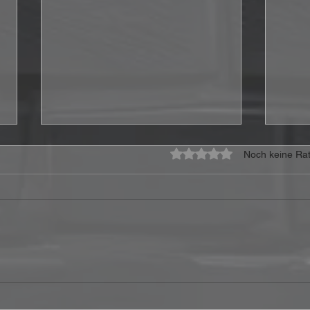
Mit 0 von 5 Sternen bewe
Noch keine Rat
CoreLeoni veröffentlichen
Stor
Video zur neuen Single
„I’m
„Howling At The Moon“
Bost
Gew