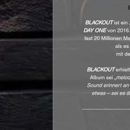
BLACKOUT
ist ei
DAY ONE
 von 2016.
fast 20 Millionen M
als es
mit d
BLACKOUT
 erhie
Album sei „
melodi
Sound erinnert an 
etwas – sei es d