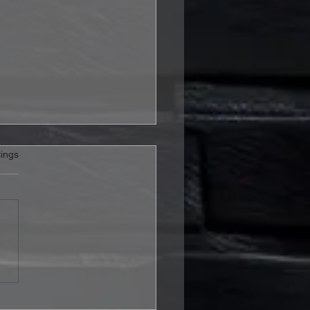
rtet.
ings
m Seeker stechen mit
 Shipping Up To
on“ in Folk-Metal-
ässer