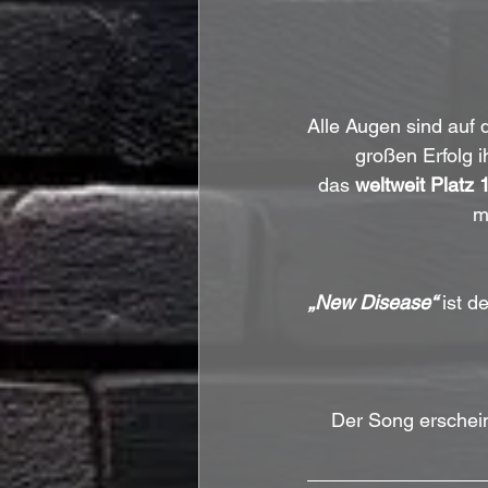
Alle Augen sind auf 
großen Erfolg 
das 
weltweit Platz 1
m
„New Disease“
 ist d
Der Song erschein