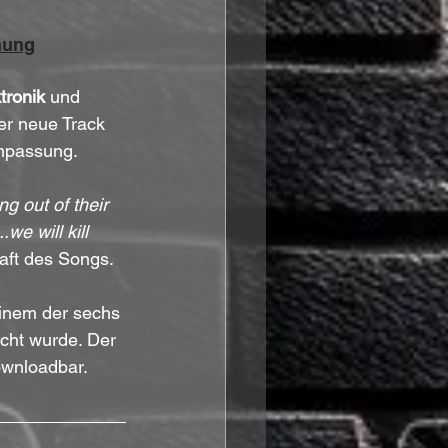
nung
tronik
 und 
er neue Track 
anpassung.
g out of their 
we will kill 
aft des Songs.
einem der sechs 
icht wurde. Der 
ownloadbar.