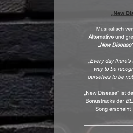
„New Di
Musikalisch ve
Alternative
 und gre
„New Disease“
„
Every day there's 
way to be recogni
ourselves to be not
„New Disease“ ist de
Bonustracks der 
BL
Song erscheint 