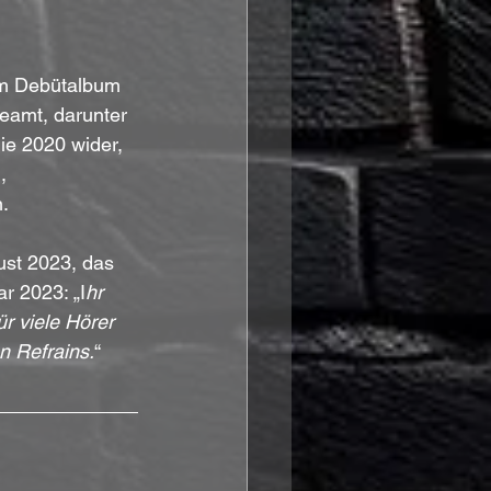
um Debütalbum 
eamt, darunter 
ie 2020 wider, 
, 
.
ust 2023, das 
r 2023: „I
hr 
r viele Hörer 
n Refrains.
“