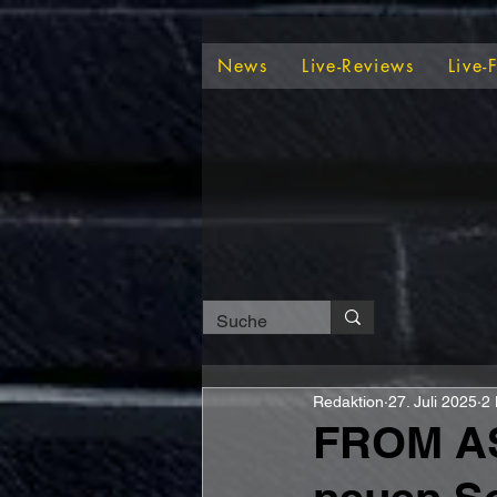
News
Live-Reviews
Live-
Redaktion
27. Juli 2025
2 
FROM AS