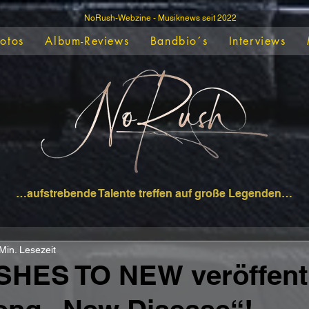
NoRush-Webzine - Musiknews seit 2022
Fotos
Album-Reviews
Bandbio´s
Interviews
…aufstrebende Talente treffen auf große Legenden…
Min. Lesezeit
HES TO NEW veröffent