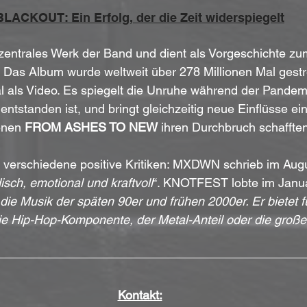
BLACKOUT: Ein Erfolg, der die Zeit widerspiegelt
n zentrales Werk der Band und dient als Vorgeschichte z
 Das Album wurde weltweit über 278 Millionen Mal gestr
al als Video. Es spiegelt die Unruhe während der Pandem
 entstanden ist, und bringt gleichzeitig neue Einflüsse ein
enen 
FROM ASHES TO NEW
 ihren Durchbruch schafften
lt verschiedene positive Kritiken: MXDWN schrieb im Aug
sch, emotional und kraftvoll
“. KNOTFEST lobte im Janua
die Musik der späten 90er und frühen 2000er. Er bietet fü
ie Hip-Hop-Komponente, der Metal-Anteil oder die große
Kontakt: