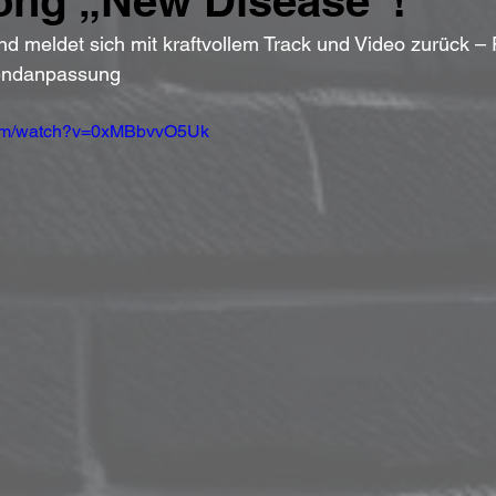
ong „New Disease“!
nd meldet sich mit kraftvollem Track und Video zurück – 
rendanpassung
com/watch?v=0xMBbvvO5Uk