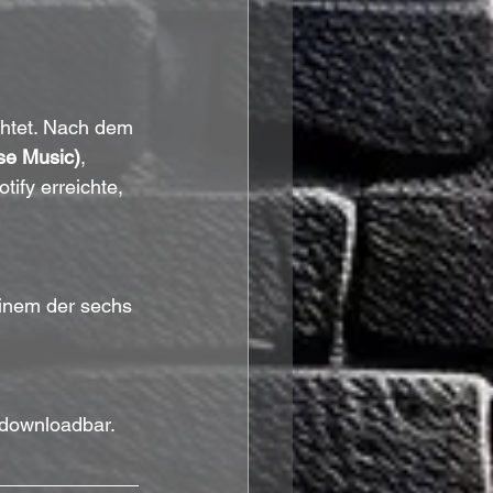
chtet. Nach dem 
ise Music)
, 
tify erreichte, 
einem der sechs 
 downloadbar.