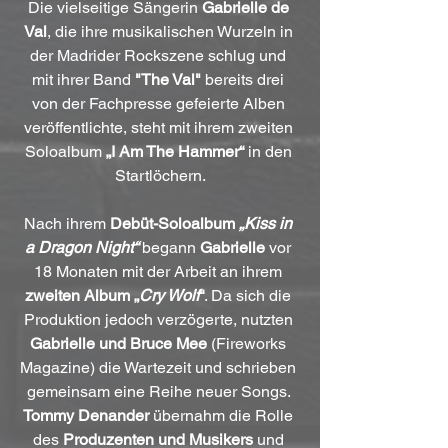
Die vielseitige Sängerin 
Gabrielle de 
Val
, die ihre musikalischen Wurzeln in 
der Madrider Rockszene schlug und 
mit ihrer Band 
"The Val"
 bereits drei 
von der Fachpresse gefeierte Alben 
veröffentlichte, steht mit ihrem zweiten 
Soloalbum 
„I Am The Hammer“
 in den 
Startlöchern.
Nach ihrem 
Debüt-Soloalbum 
„Kiss in 
a Dragon Night“
 begann 
Gabrielle
 vor 
18 Monaten mit der Arbeit an ihrem 
zweiten Album „
Cry Wolf
“
. Da sich die 
Produktion jedoch verzögerte, nutzten 
Gabrielle und Bruce Mee
 (Fireworks 
Magazine) die Wartezeit und schrieben 
gemeinsam eine Reihe neuer Songs. 
Tommy Denander
 übernahm die Rolle 
des 
Produzenten und Musikers
 und 