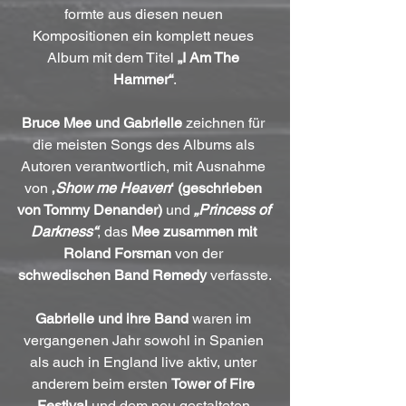
formte aus diesen neuen 
Kompositionen ein komplett neues 
Album mit dem Titel 
„I Am The 
Hammer“
.
Bruce Mee und Gabrielle
 zeichnen für 
die meisten Songs des Albums als 
Autoren verantwortlich, mit Ausnahme 
von 
‚
Show me Heaven
‘ (geschrieben 
von Tommy Denander)
 und 
„Princess of 
Darkness“
, das 
Mee zusammen mit 
Roland Forsman
 von der 
schwedischen Band Remedy
 verfasste.
Gabrielle und ihre Band
 waren im 
vergangenen Jahr sowohl in Spanien 
als auch in England live aktiv, unter 
anderem beim ersten 
Tower of Fire 
Festival
 und dem neu gestalteten 