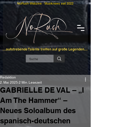
NoRush-Webzine - Musiknews seit 2022
…aufstrebende Talente treffen auf große Legenden…
Redaktion
2. Mai 2025
2 Min. Lesezeit
GABRIELLE DE VAL – „I
Am The Hammer“ –
Neues Soloalbum des
spanisch-deutschen