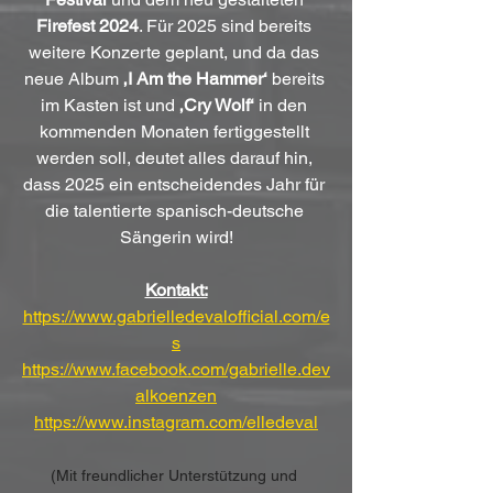
Firefest 2024
. Für 2025 sind bereits 
weitere Konzerte geplant, und da das 
neue Album 
‚I Am the Hammer‘
 bereits 
im Kasten ist und 
‚Cry Wolf‘
 in den 
kommenden Monaten fertiggestellt 
werden soll, deutet alles darauf hin, 
dass 2025 ein entscheidendes Jahr für 
die talentierte spanisch-deutsche 
Sängerin wird!
Kontakt:
https://www.gabrielledevalofficial.com/e
s
https://www.facebook.com/gabrielle.dev
alkoenzen
https://www.instagram.com/elledeval
(Mit freundlicher Unterstützung und 