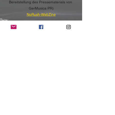
Bereitstellung des Pressematerials von 
GerMusica PR)
NoRush-WebZine
Tags:
News
News
Alle ansehen
Aktuelle Beiträge