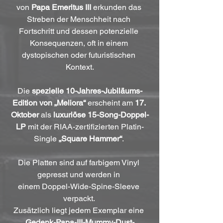
von 
Papa Emeritus III
 erkunden das 
Streben der Menschheit nach 
Fortschritt und dessen potenzielle 
Konsequenzen, oft in einem 
dystopischen oder futuristischen 
Kontext.
Die 
spezielle 10-Jahres-Jubiläums-
Edition von „Meliora“
 erscheint am 
17. 
Oktober
 als 
luxuriöse 15-Song-Doppel-
LP
 mit der RIAA-zertifizierten Platin-
Single 
„Square Hammer“
. 
Die Platten sind auf farbigem Vinyl 
gepresst und werden in 
einem Doppel-Wide-Spine-Sleeve 
verpackt. 
Zusätzlich liegt jedem Exemplar eine 
Gedenk-Papa-III-Mummy-Dust-