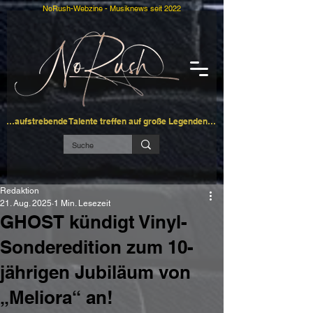
NoRush-Webzine - Musiknews seit 2022
…aufstrebende Talente treffen auf große Legenden…
Redaktion
21. Aug. 2025
1 Min. Lesezeit
GHOST kündigt Vinyl-
Sonderedition zum 10-
jährigen Jubiläum von
„Meliora“ an!