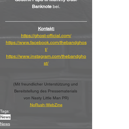
Banknote
 bei.
Kontakt:
https://ghost-official.com/
https://www.facebook.com/thebandghos
t/
https://www.instagram.com/thebandgho
st/
(Mit freundlicher Unterstützung und 
Bereitstellung des Pressematerials 
von Nasty Little Man PR)
NoRush-WebZine
Tags:
News
News