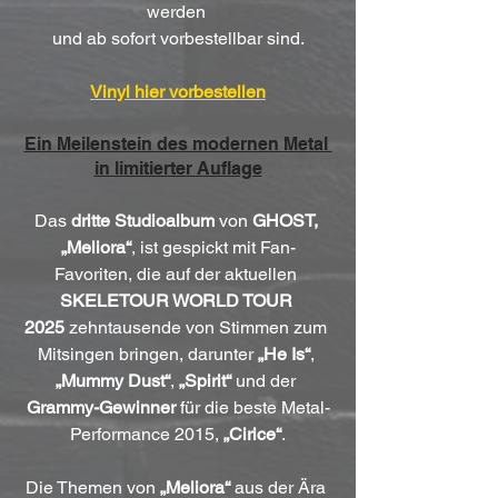
werden 
und ab sofort vorbestellbar sind.
Vinyl hier vorbestellen
Ein Meilenstein des modernen Metal 
in limitierter Auflage
Das 
dritte Studioalbum
 von 
GHOST, 
„Meliora“
, ist gespickt mit Fan-
Favoriten, die auf der aktuellen 
SKELETOUR WORLD TOUR 
2025
 zehntausende von Stimmen zum 
Mitsingen bringen, darunter 
„He Is“
, 
„Mummy Dust“
, 
„Spirit“
 und der 
Grammy-Gewinner
 für die beste Metal-
Performance 2015, 
„Cirice“
.
Die Themen von 
„Meliora“
 aus der Ära 