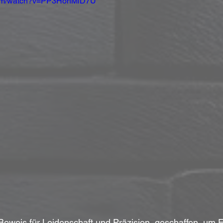
.com/watch?v=PP3HohMlD7U
n Beweis für Leidenschaft und Präzision, geschaffen, um 