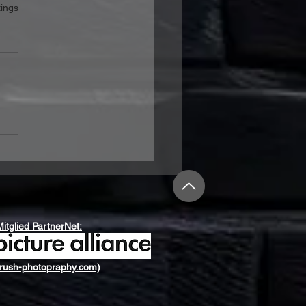
rtet.
ings
e Hogarth legt „Ice
m Genius“ als Deluxe
ion neu auf
Mitglied PartnerNet:
rush-photopraphy.com)