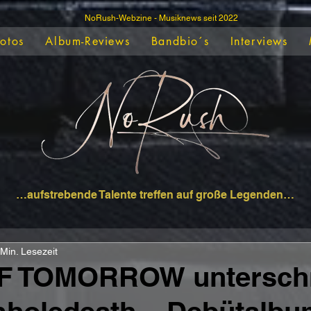
NoRush-Webzine - Musiknews seit 2022
Fotos
Album-Reviews
Bandbio´s
Interviews
…aufstrebende Talente treffen auf große Legenden…
 Min. Lesezeit
 TOMORROW unterschr