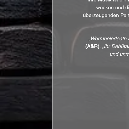
wecken und di
überzeugenden Perf
„
Wormholedeath i
(A&R)
. „
Ihr Debüta
und unmö