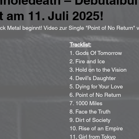
mholedeath – Debütalbu
t am 11. Juli 2025!
k Metal beginnt! Video zur Single "Point of No Return" ve
Tracklist:
1. Gods Of Tomorrow
2. Fire and Ice
3. Hold on to the Vision
4. Devil’s Daughter
5. Dying for Your Love
6. Point of No Return
7. 1000 Miles
8. Face the Truth
9. Dirt of Society
10. Rise of an Empire
11. Girl from Tokyo