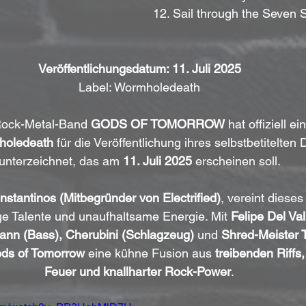
12. Sail through the Seven 
Veröffentlichungsdatum: 11. Juli 2025
Label: Wormholedeath
Rock-Metal-Band 
GODS OF TOMORROW
 hat offiziell e
oledeath
 für die Veröffentlichung ihres selbstbetitelte
unterzeichnet, das am 
11. Juli 2025
 erscheinen soll.
nstantinos (Mitbegründer von Electrified)
, vereint diese
ige Talente und unaufhaltsame Energie. Mit 
Felipe Del Va
nn (Bass), Cherubini (Schlagzeug)
 und 
Shred-Meister
ds of Tomorrow
 eine kühne Fusion aus 
treibenden Riffs
Feuer und knallharter Rock-Power
.