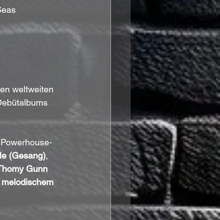
Seas
inen weltweiten 
n Debütalbums 
s Powerhouse-
lle (Gesang)
, 
 Thomy Gunn 
, melodischem 