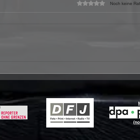
Mit 0 von 5 Sternen bewe
Noch keine Rat
ACCEPT veröffentlichen
Stev
Neuaufnahme von „Save
Crea
Us“
Edit
(no