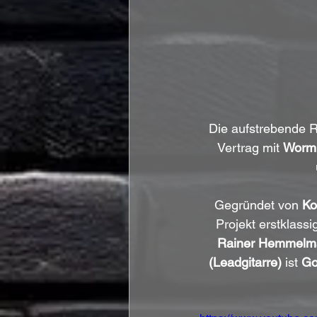
Die aufstrebende 
Vertrag mit 
Wormh
Gegründet von 
Ko
Projekt erstklass
Rainer Hemmelma
(Leadgitarre)
 ist 
Go