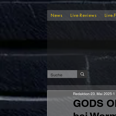
News
Live-Reviews
Live-
Redaktion
23. Mai 2025
1
GODS OF