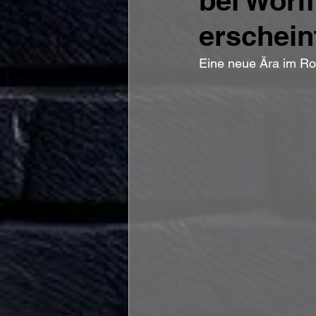
bei Wor
erschein
Eine neue Ära im Roc