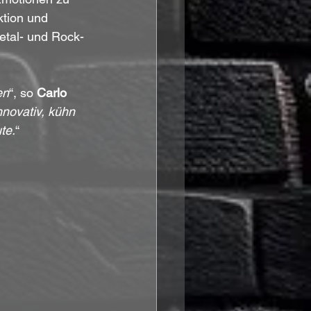
tion und 
etal- und Rock-
en
“, so 
Carlo 
novativ, kühn 
te.
“