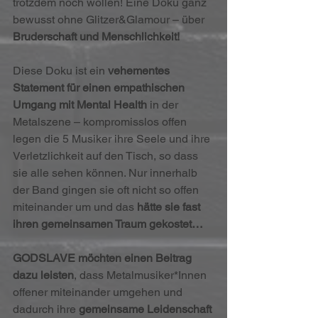
trotzdem noch wollen! Eine Doku ganz 
bewusst ohne Glitzer&Glamour – über 
Bruderschaft und Menschlichkeit!
Diese Doku ist ein 
vehementes 
Statement für einen empathischen 
Umgang mit Mental Health
 in der 
Metalszene – kompromisslos offen 
legen die 5 Musiker ihre Seele und ihre 
Verletzlichkeit auf den Tisch, so dass 
sie alle sehen können. Nur innerhalb 
der Band gingen sie oft nicht so offen 
miteinander um und das 
hätte sie fast 
ihren gemeinsamen Traum gekostet…
GODSLAVE möchten einen Beitrag 
dazu leisten
, dass Metalmusiker*Innen 
offener miteinander umgehen und 
dadurch ihre 
gemeinsame Leidenschaft