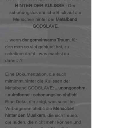
HINTER DER KULISSE
 - Der 
schonungslos ehrliche Blick auf die 
Menschen hinter der 
Metalband 
GODSLAVE
.
…wenn 
der gemeinsame Traum
, für 
den man so viel geblutet hat, zu 
scheitern droht - was machst du 
dann…?
Eine Dokumentation, die euch 
mitnimmt hinter die Kulissen der 
Metalband GODSLAVE: ...
unangenehm 
- aufreibend - schonungslos ehrlich
! 
Eine Doku, die zeigt, was sonst im 
Verborgenen bleibt: die 
Menschen 
hinter den Musikern
, die sich freuen, 
die leiden, die nicht mehr können und 