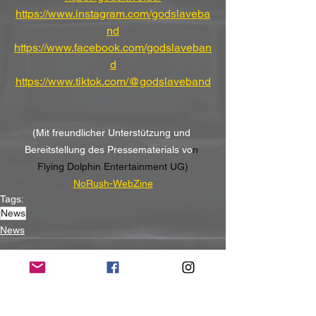
https://www.instagram.com/godslaveba
nd
https://www.facebook.com/godslaveban
d
https://www.tiktok.com/@godslaveband
(Mit freundlicher Unterstützung und 
Bereitstellung des Pressematerials vo
n 
Flying Dolphin Entertainment UG)
NoRush-WebZine
Tags:
News
News
Alle ansehen
Aktuelle Beiträge