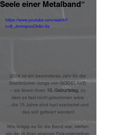
Seele einer Metalband“
https://www.youtube.com/watch?
v=8_JmmqcvoOk&t=3s
2024 ist ein besonderes Jahr für die 
Saarbrücker Jungs von GODSLAVE 
– sie feiern ihren 
15. Geburtstag
, zu 
dem es fast nicht gekommen wäre 
…die 15 Jahre sind hart erarbeitet und 
das soll gefeiert werden!
Wie knapp es für die Band war, stellen 
sie dar in ihrer eigenen Dokumentation: 