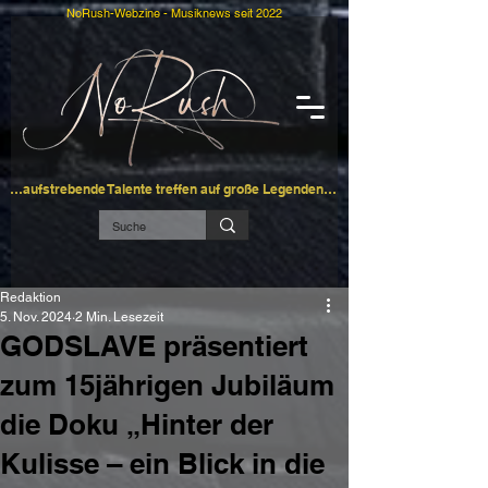
NoRush-Webzine - Musiknews seit 2022
…aufstrebende Talente treffen auf große Legenden…
Redaktion
5. Nov. 2024
2 Min. Lesezeit
GODSLAVE präsentiert
zum 15jährigen Jubiläum
die Doku „Hinter der
Kulisse – ein Blick in die