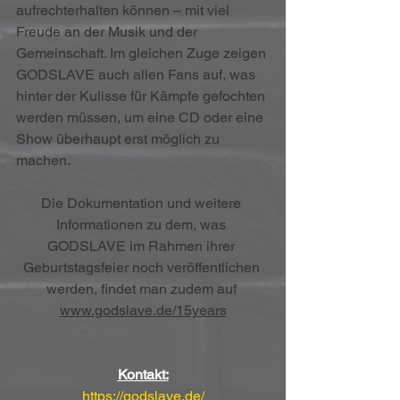
aufrechterhalten können – mit viel 
Freude an der Musik und der 
Gemeinschaft. Im gleichen Zuge zeigen 
GODSLAVE auch allen Fans auf, was 
hinter der Kulisse für Kämpfe gefochten 
werden müssen, um eine CD oder eine 
Show überhaupt erst möglich zu 
machen.
Die Dokumentation und weitere 
Informationen zu dem, was 
GODSLAVE im Rahmen ihrer 
Geburtstagsfeier noch veröffentlichen 
werden, findet man zudem auf 
www.godslave.de/15years
Kontakt:
https://godslave.de/