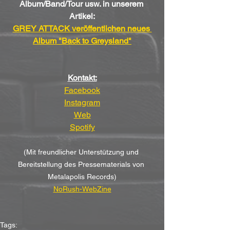
Album/Band/Tour usw. in unserem 
Artikel:
GREY ATTACK veröffentlichen neues 
Album "Back to Greysland"
Kontakt:
Facebook
Instagram
Web
Spotify
(Mit freundlicher Unterstützung und 
Bereitstellung des Pressematerials von 
Metalapolis Records)
NoRush-WebZine
Tags: