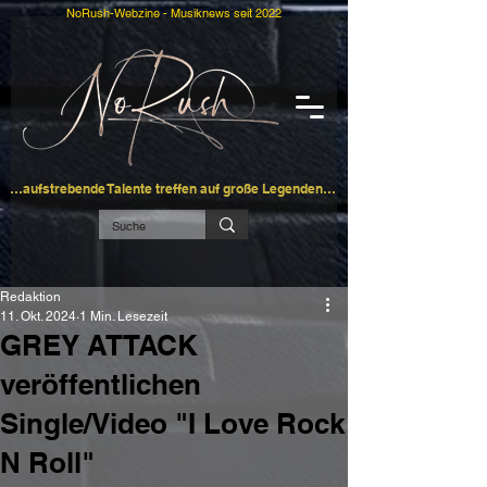
NoRush-Webzine - Musiknews seit 2022
…aufstrebende Talente treffen auf große Legenden…
Redaktion
11. Okt. 2024
1 Min. Lesezeit
GREY ATTACK
veröffentlichen
Single/Video "I Love Rock
N Roll"