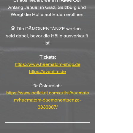
Chaos freuen, wenn 
HÄMATOM
Anfang Januar in Graz, Salzburg und 
Wörgl die Hölle auf Erden eröffnen.
 💀 Die DÄMONENTÄNZE warten – 
seid dabei, bevor die Hölle ausverkauft 
ist!
Tickets:
https://www.haematom-shop.de
https://eventim.de
für Österreich: 
https://www.oeticket.com/artist/haemato
m/haematom-daemonentaenze-
3833387/