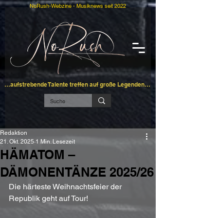
NoRush-Webzine - Musiknews seit 2022
…aufstrebende Talente treffen auf große Legenden…
Redaktion
21. Okt. 2025
1 Min. Lesezeit
HÄMATOM –
DÄMONENTÄNZE 2025/26
Die härteste Weihnachtsfeier der 
Republik geht auf Tour!