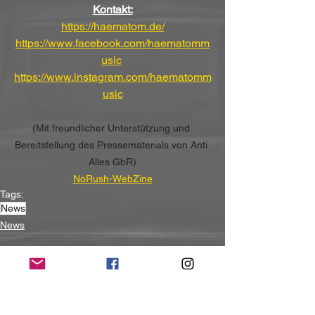
Kontakt:
https://haematom.de/
https://www.facebook.com/haematomm
usic
https://www.instagram.com/haematomm
usic
(Mit freundlicher Unterstützung und 
Bereitstellung des Pressematerials von Anti 
Alles GbR)
NoRush-WebZine
Tags:
News
News
Alle ansehen
Aktuelle Beiträge